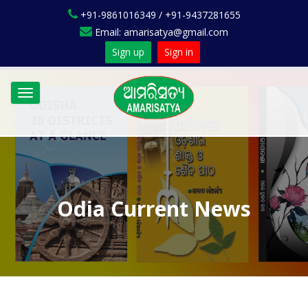
+91-9861016349 / +91-9437281655
Email: amarisatya@gmail.com
Sign up
Sign in
Toggle
navigation
Odia Current News