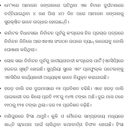
ମେ’୨ରେ ଆମାଜନ ଜଙ୍ଗଲରେ ଘଟିଥିବା ଏକ ବିମାନ ଦୁର୍ଘଟଣାରେ
ବର୍ତ୍ତିଯାଇଥିବା ୪ ଜଣ ପିଲା ୪୦ ଦିନ ପରେ ଆମାଜନ ଜଙ୍ଗଲରୁ
ସୁରକ୍ଷିତ ଭାବେ ଉଦ୍ଧାର ହୋଇଛନ୍ତି।
କର୍ନାଟକ ବିଧାନସଭା ନିର୍ବାଚନ ପୂର୍ବରୁ କଂଗ୍ରେସ ନିଜ ପ୍ରଚାର ପତ୍ରରେ
ନିର୍ବାଚନ ଜିତିଲେ ଆରଏସଏସ ସଂଗଠନ ଉପରେ ବ୍ୟାନ୍‌ ଲଗେଇବୁ ବୋଲି
ଘୋଷଣା କରିଥିଲା।
ଲୋକ ସଭା ନିର୍ବାଚନ ପୂର୍ବରୁ ଜାତୀୟତାବାଦୀ କଂଗ୍ରେସ ପାର୍ଟି (ଏନସିପି)ରେ
ହଇଚଇ ସୃଷ୍ଟି ହୋଇଛି। ସୁପ୍ରିୟା ସୁଲେ ଏବଂ ପ୍ରଫୁଲ୍ଲ ପଟେଲଙ୍କୁ
ଏନସିପିର କାର୍ଯ୍ୟକାରୀ ଅଧ୍ୟକ୍ଷ ଭାବେ ନିଯୁକ୍ତ କରାଯାଇଛି।
ହରଡ଼ ଡାଲି ଦର ଦୁଇମାସରେ ୧୫ ପ୍ରତିଶତ ବଢିଛି। ଏବେ ହରଡ଼ ଡାଲି
ପାଇକାରୀ ଦର କିଲୋ ପ୍ରତି ୧୨୮ରୁ ୧୪୩ ଟଙ୍କା ଅଛି। ଦୁଇ ମାସ ତଳେ
୧୧୦ରୁ ୧୨୫ ଟଙ୍କା ଥିଲା। ଦର ୧୫ ପ୍ରତିଶତ ବଢ଼ିଛି।
ମଣିପୁରରେ ହିଂସା ଥମୁନି। କୁକି ଓ ମୈତେଇ ସମ୍ପ୍ରଦାୟ ମଧ୍ୟରେ
ଶାନ୍ତି ସ୍ଥାପନା ପାଇଁ ଚାଲିଥିବା କଥାବାର୍ତ୍ତା ବିଫଳ ହୋଇଛି। ହିଂସା