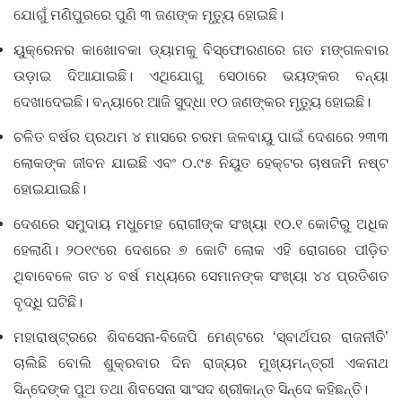
ଯୋଗୁଁ ମଣିପୁରରେ ପୁଣି ୩ ଜଣଙ୍କ ମୃତ୍ୟୁ ହୋଇଛି।
ୟୁକ୍ରେନର କାଖୋବକା ଡ୍ୟାମକୁ ବିସ୍ଫୋରଣରେ ଗତ ମଙ୍ଗଳବାର
ଉଡ଼ାଇ ଦିଆଯାଇଛି। ଏଥିଯୋଗୁ ସେଠାରେ ଭୟଙ୍କର ବନ୍ୟା
ଦେଖାଦେଇଛି। ବନ୍ୟାରେ ଆଜି ସୁଦ୍ଧା ୧୦ ଜଣଙ୍କର ମୃତ୍ୟୁ ହୋଇଛି।
ଚଳିତ ବର୍ଷର ପ୍ରଥମ ୪ ମାସରେ ଚରମ ଜଳବାୟୁ ପାଇଁ ଦେଶରେ ୨୩୩
ଲୋକଙ୍କ ଜୀବନ ଯାଇଛି ଏବଂ ୦.୯୫ ନିୟୁତ ହେକ୍ଟର ଚାଷଜମି ନଷ୍ଟ
ହୋଇଯାଇଛି।
ଦେଶରେ ସମୁଦାୟ ମଧୁମେହ ରୋଗୀଙ୍କ ସଂଖ୍ୟା ୧୦.୧ କୋଟିରୁ ଅଧିକ
ହେଲାଣି। ୨୦୧୯ରେ ଦେଶରେ ୭ କୋଟି ଲୋକ ଏହି ରୋଗରେ ପୀଡ଼ିତ
ଥିବାବେଳେ ଗତ ୪ ବର୍ଷ ମଧ୍ୟରେ ସେମାନଙ୍କ ସଂଖ୍ୟା ୪୪ ପ୍ରତିଶତ
ବୃଦ୍ଧି ଘଟିଛି।
ମହାରାଷ୍ଟ୍ରରେ ଶିବସେନା-ବିଜେପି ମେଣ୍ଟରେ ‘ସ୍ବାର୍ଥପର ରାଜନୀତି’
ଚାଲିଛି ବୋଲି ଶୁକ୍ରବାର ଦିନ ରାଜ୍ୟର ମୁଖ୍ୟମନ୍ତ୍ରୀ ଏକନାଥ
ସିନ୍ଦେଙ୍କ ପୁଅ ତଥା ଶିବସେନା ସାଂସଦ ଶ୍ରୀକାନ୍ତ ସିନ୍ଦେ କହିଛନ୍ତି।