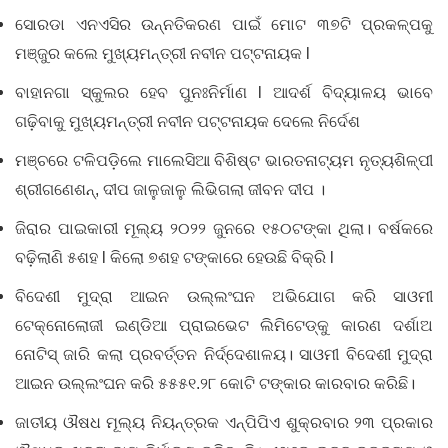
ସୋରଡା ଏନଏସିର ଉନ୍ନତିକରଣ ପାଇଁ ମୋଟ ୩୭ଟି ପ୍ରକଳ୍ପକୁ
ମଞ୍ଜୁର କଲେ ମୁଖ୍ୟମନ୍ତ୍ରୀ ନବୀନ ପଟ୍ଟନାୟକ l
ବାହାନଗା ସ୍କୁଲର ହେବ ପୁନଃନିର୍ମାଣ l ଆଦର୍ଶ ବିଦ୍ୟାଳୟ ଭାବେ
ଗଢ଼ିବାକୁ ମୁଖ୍ୟମନ୍ତ୍ରୀ ନବୀନ ପଟ୍ଟନାୟକ ଦେଲେ ନିର୍ଦେଶ
ମଞ୍ଚରେ ଟଳିପଡ଼ିଲେ ମାଲେସିଆ ବିଶିଷ୍ଟ ଭାରତନାଟ୍ୟମ ନୃତ୍ୟଶିଳ୍ପୀ
ଶ୍ରୀଗଣେଶନ୍, ଦୀପ ଜାଳୁଜାଳୁ ଲିଭିଗଲା ଜୀବନ ଦୀପ ।
ଜିରାର ପାଇକାରୀ ମୂଲ୍ୟ ୨୦୨୨ ଜୁନରେ ୧୫୦ଟଙ୍କା ଥିଲା। ବର୍ଷକରେ
ବଢ଼ିଲାଣି ୫ଶହ l କିଲୋ ୭ଶହ ଟଙ୍କାରେ ହେଉଛି ବିକ୍ରି l
ବିଦେଶୀ ମୁଦ୍ରା ଆଇନ ଉଲ୍ଲଂଘନ ଅଭିଯୋଗ କରି ସାଓମୀ
ଟେକ୍ନୋଲୋଜୀ ଇଣ୍ଡିଆ ପ୍ରାଇଭେଟ ଲିମିଟେଡ୍‌କୁ କାରଣ ଦର୍ଶାଅ
ନୋଟିସ୍ ଜାରି କଲା ପ୍ରବର୍ତ୍ତନ ନିର୍ଦ୍ଦେଶାଳୟ। ସାଓମୀ ବିଦେଶୀ ମୁଦ୍ରା
ଆଇନ ଉଲ୍ଲଂଘନ କରି ୫୫୫୧.୨୮ କୋଟି ଟଙ୍କାର କାରବାର କରିଛି।
ଜାତୀୟ ଔଷଧ ମୂଲ୍ୟ ନିୟନ୍ତ୍ରକ ଏନ୍‌ପିପିଏ ଶୁକ୍ରବାର ୨୩ ପ୍ରକାର