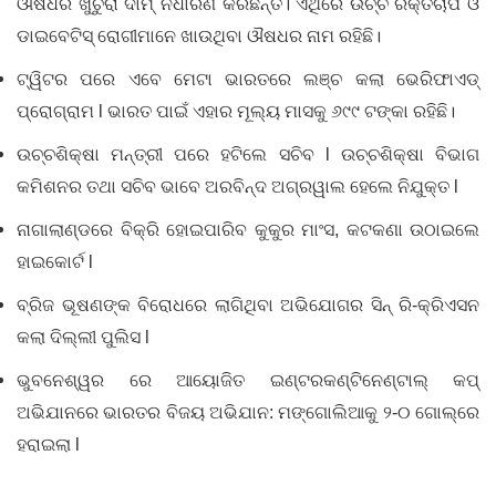
ଔଷଧର ଖୁଚୁରା ଦାମ୍ ନିର୍ଧାରଣ କରିଛନ୍ତି। ଏଥିରେ ଉଚ୍ଚ ରକ୍ତଚାପ ଓ
ଡାଇବେଟିସ୍‌ ରୋଗୀମାନେ ଖାଉଥିବା ଔଷଧର ନାମ ରହିଛି।
ଟ୍ୱିଟର ପରେ ଏବେ ମେଟା ଭାରତରେ ଲଞ୍ଚ କଲା ଭେରିଫାଏଡ୍
ପ୍ରୋଗ୍ରାମ l ଭାରତ ପାଇଁ ଏହାର ମୂଲ୍ୟ ମାସକୁ ୬୯୯ ଟଙ୍କା ରହିଛି।
ଉଚ୍ଚଶିକ୍ଷା ମନ୍ତ୍ରୀ ପରେ ହଟିଲେ ସଚିବ l ଉଚ୍ଚଶିକ୍ଷା ବିଭାଗ
କମିଶନର ତଥା ସଚିବ ଭାବେ ଅରବିନ୍ଦ ଅଗ୍ରୱାଲ ହେଲେ ନିଯୁକ୍ତ l
ନାଗାଲାଣ୍ଡରେ ବିକ୍ରି ହୋଇପାରିବ କୁକୁର ମାଂସ, କଟକଣା ଉଠାଇଲେ
ହାଇକୋର୍ଟ l
ବ୍ରିଜ ଭୂଷଣଙ୍କ ବିରୋଧରେ ଲାଗିଥିବା ଅଭିଯୋଗର ସିନ୍ ରି-କ୍ରିଏସନ
କଲା ଦିଲ୍ଲୀ ପୁଲିସ l
ଭୁବନେଶ୍ୱର ରେ ଆୟୋଜିତ ଇଣ୍ଟରକଣ୍ଟିନେଣ୍ଟାଲ୍‌ କପ୍‌
ଅଭିଯାନରେ ଭାରତର ବିଜୟ ଅଭିଯାନ: ମଙ୍ଗୋଲିଆକୁ ୨-୦ ଗୋଲ୍‌ରେ
ହରାଇଲା l