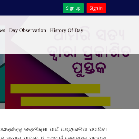
Sign up
Sign in
ews
Day Observation
History Of Day
ଛାତ୍ରୀଙ୍କୁ ଉଚ୍ଚଶିକ୍ଷା ପାଇଁ ଅଷ୍ଟ୍ରେଲିଆ ପଠାଯିବ।
ରିବାର ସୁଯୋଗ ପାଇବେ ଓ ଏଥିପାଇଁ ସେମାନଙ୍କ ପାଠପଢ଼ା,