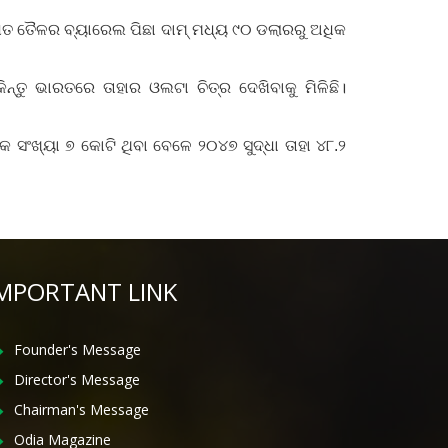
ଧିତ ତୈଳର ବ୍ୟାରେଲ ପିଛା ଦାମ୍ ମଧ୍ୟ ୯୦ ଡଲାରରୁ ଅଧିକ
ନ୍ତୁ ଭାରତରେ ତାହାର ଓଲଟା ଚିତ୍ର ଦେଖିବାକୁ ମିଳିଛି।
କ ସଂଖ୍ୟା ୭ କୋଟି ଥିବା ବେଳେ ୨୦୪୭ ସୁଦ୍ଧା ତାହା ୪୮.୨
MPORTANT LINK
Founder's Message
Director's Message
Chairman's Message
Odia Magazine