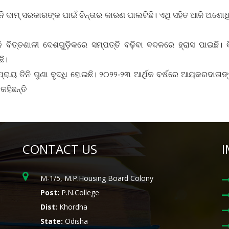
ି ଦାମ୍‌ ସରକାରଙ୍କ ପାଇଁ ଚିନ୍ତାର କାରଣ ପାଲଟିଛି। ଏଥି ସହିତ ଆଜି ଅଶୋ
 ବିତ୍ତଶାଳୀ ଦେଶଗୁଡ଼ିକରେ ସମ୍ପତ୍ତି ବଢ଼ିବା ବଦଳରେ ହ୍ରାସ ପାଇଛି। କି
ଛି।
ରାୟ ତିନି ଗୁଣା ବୃଦ୍ଧି ହୋଇଛି। ୨୦୨୨-୨୩ ଆର୍ଥିକ ବର୍ଷରେ ଆୟକରଦାତାଙ୍
କହିଛନ୍ତି
CONTACT US
I
M-1/5, M.P.Housing Board Colony
Post:
P.N.College
Dist:
Khordha
State:
Odisha