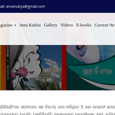
ail: amarisatya@gmail.com
gazine
Ama Kabita
Gallery
Videos
E-books
Current N
୍ଜିନିୟରିଂରେ ସଫଳତାର ସହ ବିଟେକ୍ ପାସ କରିଥିବା 5 ଜଣ ମେଧାବୀ ଛାତ୍ର
ବିଦ୍ୟାଳୟରେ ମାଇନିଂ ଇଞ୍ଜିନିୟରିଂ କ୍ଷେତ୍ରରେ ଉଚ୍ଚଶିକ୍ଷା ଲାଭ କ