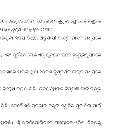
େବେ .ଇନ୍ ଡୋମେନ ବ୍ୟବହାର କରୁଥିବା ୱେବ୍‌ସାଇଟ୍‌ଗୁଡ଼ିକ
୍ଡର ୱେବ୍‌ସାଇଟ୍‌କୁ ବୁଝାଇଥାଏ।
 ହୋଇଥିବା ସଦ୍ୟ ତଥ୍ୟ ଅନୁଯାୟୀ ମାତ୍ର ମାସକ ମଧ୍ୟରେ
ଏବଂ ପୂର୍ବତନ ସୋଭିଏତ୍ ୟୁନିୟନ ପରେ ଚନ୍ଦ୍ରପୃଷ୍ଠରେ
ଘଟଣାରେ ସାମିଲ ଥିବା ୧୦ଜଣ ଦୁଷ୍କର୍ମକାରୀଙ୍କ ମଧ୍ୟରେ
ର ବିରୋଧ କରାଯାଇଛି। ଉଦୟନିଧିଙ୍କ ଟିପ୍ପଣୀ ପାଇଁ ତାଙ୍କ
ଛି। ଯେକୌଣସି ପ୍ରକାର ଜରୁରୀ ସ୍ଥିତିର ମୁକାବିଲା ପାଇଁ
ହୋଇଛି। ଏହି ପ୍ରତିଯୋଗିତାରେ ଆୟୋଜକ ଓଡ଼ିଶା ବିଜୟରୁ