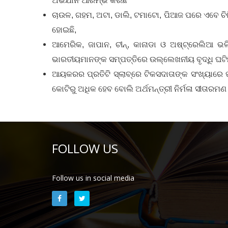
ଅଭିଯାନ ଆରମ୍ଭ କରିଛି
ଚାଉଳ, ଗହମ, ଅଟା, ଡାଲି, ଟମାଟୋ, ପିଆଜ ପରେ ଏବେ ଚିନ
ହୋଇଛି,
ଆମେରିକ, ଜାପାନ, ଚୀନ୍, କାନାଡା ଓ ଅଷ୍ଟ୍ରେଲିଆ ଭଳି
ଭାରତୀୟମାନଙ୍କ ସମ୍ପତ୍ତିରେ ଉଲ୍ଲେଖନୀୟ ବୃଦ୍ଧି ଘଟି
ଆୟକରର ପ୍ରତିଟି ସ୍ଲାବ୍‌ରେ ଟିକସଦାତାଙ୍କ ସଂଖ୍ୟାରେ ପ୍
କୋଟିରୁ ଅଧିକ ହେବ ବୋଲି ଅର୍ଥମନ୍ତ୍ରୀ ନିର୍ମଳା ସୀତାରମଣ 
FOLLOW US
Follow us in social media