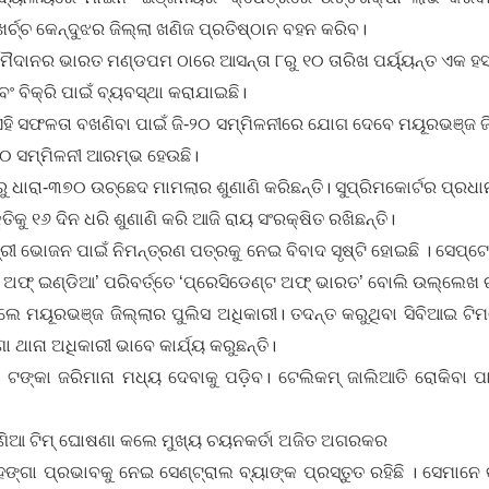
ଚ୍ଚ କେନ୍ଦୁଝର ଜିଲ୍ଲା ଖଣିଜ ପ୍ରତିଷ୍ଠାନ ବହନ କରିବ।
ୈଦାନର ଭାରତ ମଣ୍ଡପମ ଠାରେ ଆସନ୍ତା ୮ରୁ ୧୦ ତାରିଖ ପର୍ୟ୍ୟନ୍ତ ଏକ ହସ
ବଂ ବିକ୍ରି ପାଇଁ ବ୍ୟବସ୍ଥା କରାଯାଇଛି।
 ଏହି ସଫଳତା ବଖଣିବା ପାଇଁ ଜି-୨୦ ସମ୍ମିଳନୀରେ ଯୋଗ ଦେବେ ମୟୂରଭଞ୍ଜ ଜି
-୨୦ ସମ୍ମିଳନୀ ଆରମ୍ଭ ହେଉଛି।
ରରୁ ଧାରା-୩୭୦ ଉଚ୍ଛେଦ ମାମଲାର ଶୁଣାଣି କରିଛନ୍ତି। ସୁପ୍ରିମକୋର୍ଟର ପ୍ରଧ
କୁ ୧୬ ଦିନ ଧରି ଶୁଣାଣି କରି ଆଜି ରାୟ ସଂରକ୍ଷିତ ରଖିଛନ୍ତି।
୍ରୀ ଭୋଜନ ପାଇଁ ନିମନ୍ତ୍ରଣ ପତ୍ରକୁ ନେଇ ବିବାଦ ସୃଷ୍ଟି ହୋଇଛି । ସେପ
 ଅଫ୍ ଇଣ୍ଡିଆ’ ପରିବର୍ତ୍ତେ ‘ପ୍ରେସିଡେଣ୍ଟ ଅଫ୍ ଭାରତ’ ବୋଲି ଉଲ୍ଲେଖ ରହ
ଲେ ମୟୂରଭଞ୍ଜ ଜିଲ୍ଲାର ପୁଲିସ ଅଧିକାରୀ। ତଦନ୍ତ କରୁଥିବା ସିବିଆଇ ଟି
ଥାନା ଅଧିକାରୀ ଭାବେ କାର୍ଯ୍ୟ କରୁଛନ୍ତି।
ଷ ଟଙ୍କା ଜରିମାନା ମଧ୍ୟ ଦେବାକୁ ପଡ଼ିବ। ଟେଲିକମ୍‌ ଜାଲିଆତି ରୋକିବା 
ଜଣିଆ ଟିମ୍ ଘୋଷଣା କଲେ ମୁଖ୍ୟ ଚୟନକର୍ତା ଅଜିତ ଅଗରକର
୍ଗା ପ୍ରଭାବକୁ ନେଇ ସେଣ୍ଟ୍ରାଲ ବ୍ୟାଙ୍କ ପ୍ରସ୍ତୁତ ରହିଛି । ସେମାନେ କ