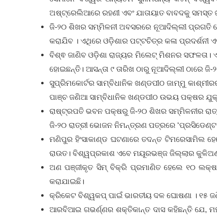
ଅଷ୍ଟ୍ରେଲିଆରେ ରହଣୀ ଏବଂ ଯାତାୟାତ ବାବଦକୁ ସମସ୍ତ ଖର୍
ଜି-୨୦ ଶିଖର ସମ୍ମିଳନୀ ଅବସରରେ ନୂଆଦିଲ୍ଲୀ ପ୍ରଗତି ମ
କରାଯିବ । ଏଥିରେ ଓଡ଼ିଶାର ପଟ୍ଟଚିତ୍ର କଳା ପ୍ରଦର୍ଶନୀ ଏ
ବିଶ୍ଵ ଜାଣିବ ଓଡ଼ିଶା ରାଜ୍ୟର ମିଲେଟ୍ ମିଶନର ସଫଳତା।
ହୋଇଛନ୍ତି। ଆସନ୍ତା ୯ ତାରିଖ ଠାରୁ ନୂଆଦିଲ୍ଲୀ ଠାରେ ଜି
ସୁପ୍ରିମକୋର୍ଟର ସାମ୍ବିଧାନିକ ଖଣ୍ଡପୀଠ ଜାମ୍ମୁ କାଶ୍ମୀ
ପାଞ୍ଚ ଜଣିଆ ସାମ୍ବିଧାନିକ ଖଣ୍ଡପୀଠ ଉଭୟ ପକ୍ଷର ଯୁକ୍ତି
ରାଷ୍ଟ୍ରପତି ଭବନ ପକ୍ଷରୁ ଜି-୨୦ ଶିଖର ସମ୍ମିଳନୀର ରାତ
ଜି-୨୦ ରାତ୍ରୀ ଭୋଜନ ନିମନ୍ତ୍ରଣ ପତ୍ରରେ ‘ପ୍ରସିଡେଣ୍ଟ
ମଣିପୁର ହିଂସାକାଣ୍ଡ ଘଟଣାରେ ତଦନ୍ତ ଟିମରେସାମିଲ ହେ
ରାଉତ। ବିଶ୍ୱପ୍ରକାଶ ଏବେ ମୟୂରଭଞ୍ଜ ଜିଲ୍ଲାର କୁଳିଅଣା 
ଅଣ ପଞ୍ଜୀକୃତ ସିମ୍‌ ବିକ୍ରି ପ୍ରମାଣିତ ହେଲେ ୧୦ ଲକ୍
କରାଯାଇଛି।
କ୍ରିକେଟ ବିଶ୍ୱକପ୍ ପାଇଁ ଭାରତୀୟ ଦଳ ଘୋଷଣା । ୧୫ 
ଆରବିଆଇ ଗଭର୍ଣ୍ଣର ଶକ୍ତିକାନ୍ତ ଦାସ କହିଛନ୍ତି ଯେ, ମହଙ