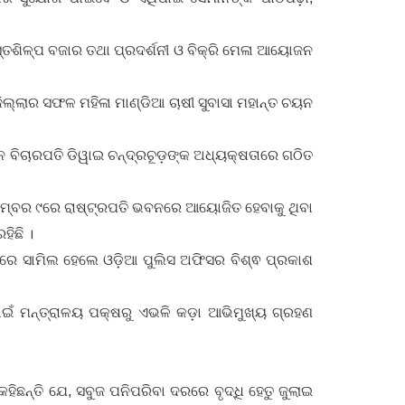
୍ତଶିଳ୍ପ ବଜାର ତଥା ପ୍ରଦର୍ଶନୀ ଓ ବିକ୍ରି ମେଳା ଆୟୋଜନ
ଲ୍ଲାର ସଫଳ ମହିଳା ମାଣ୍ଡିଆ ଚାଷୀ ସୁବାସା ମହାନ୍ତ ଚୟନ
ାନ ବିଚାରପତି ଡିୱାଇ ଚନ୍ଦ୍ରଚୂଡ଼ଙ୍କ ଅଧ୍ୟକ୍ଷତାରେ ଗଠିତ
୍ଟେମ୍ବର ୯ରେ ରାଷ୍ଟ୍ରପତି ଭବନରେ ଆୟୋଜିତ ହେବାକୁ ଥିବା
ିଛି ।
ମରେ ସାମିଲ ହେଲେ ଓଡ଼ିଆ ପୁଲିସ ଅଫିସର ବିଶ୍ଵ ପ୍ରକାଶ
ପାଇଁ ମନ୍ତ୍ରାଳୟ ପକ୍ଷରୁ ଏଭଳି କଡ଼ା ଆଭିମୁଖ୍ୟ ଗ୍ରହଣ
ହିଛନ୍ତି ଯେ, ସବୁଜ ପନିପରିବା ଦରରେ ବୃଦ୍ଧି ହେତୁ ଜୁଲାଇ