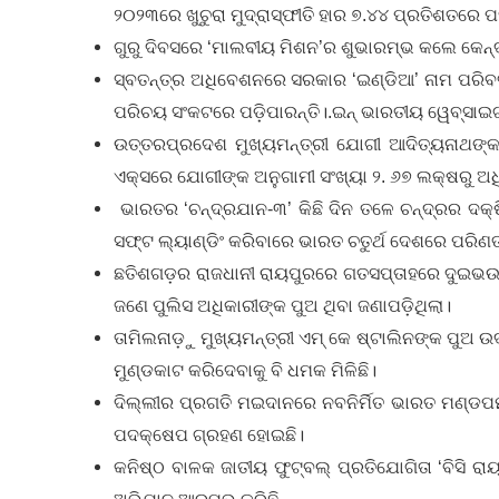
୨୦୨୩ରେ ଖୁଚୁରା ମୁଦ୍ରାସ୍ଫୀତି ହାର ୭.୪୪ ପ୍ରତିଶତରେ ପହଁଚ
ଗୁରୁ ଦିବସରେ ‘ମାଲବୀୟ ମିଶନ’ର ଶୁଭାରମ୍ଭ କଲେ କେନ୍ଦ
ସ୍ବତନ୍ତ୍ର ଅଧିବେଶନରେ ସରକାର ‘ଇଣ୍ଡିଆ’ ନାମ ପରିବର୍ତ୍
ପରିଚୟ ସଂକଟରେ ପଡ଼ିପାରନ୍ତି।.ଇନ୍ ଭାରତୀୟ ୱେବ୍‌ସାଇଟ୍‌କ
ଉତ୍ତରପ୍ରଦେଶ ମୁଖ୍ୟମନ୍ତ୍ରୀ ଯୋଗୀ ଆଦିତ୍ୟନାଥଙ୍କ 
ଏକ୍ସରେ ଯୋଗୀଙ୍କ ଅନୁଗାମୀ ସଂଖ୍ୟା ୨. ୬୭ ଲକ୍ଷରୁ ଅଧ
ଭାରତର ‘ଚନ୍ଦ୍ରଯାନ-୩’ କିଛି ଦିନ ତଳେ ଚନ୍ଦ୍ରର ଦକ
ସଫ୍ଟ ଲ୍ୟାଣ୍ଡିଂ କରିବାରେ ଭାରତ ଚତୁର୍ଥ ଦେଶରେ ପରିଣତ
ଛତିଶଗଡ଼ର ରାଜଧାନୀ ରାୟପୁରରେ ଗତସପ୍ତାହରେ ଦୁଇଭଉଣୀ 
ଜଣେ ପୁଲିସ ଅଧିକାରୀଙ୍କ ପୁଅ ଥିବା ଜଣାପଡ଼ିଥିଲା।
ତାମିଲନାଡ଼ୁ ମୁଖ୍ୟମନ୍ତ୍ରୀ ଏମ୍‌ କେ ଷ୍ଟାଲିନଙ୍କ ପୁଅ ଉ
ମୁଣ୍ଡକାଟ କରିଦେବାକୁ ବି ଧମକ ମିଳିଛି।
ଦିଲ୍ଲୀର ପ୍ରଗତି ମଇଦାନରେ ନବନିର୍ମିତ ଭାରତ ମଣ୍ଡପମରେ
ପଦକ୍ଷେପ ଗ୍ରହଣ ହୋଇଛି।
କନିଷ୍ଠ ବାଳକ ଜାତୀୟ ଫୁଟ୍‌ବଲ୍‌ ପ୍ରତିଯୋଗିତା ‘ବିସ