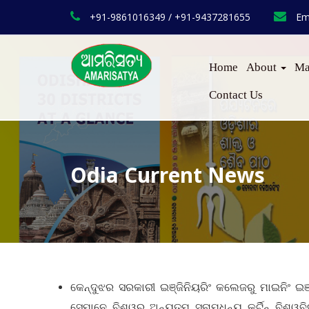
+91-9861016349 / +91-9437281655
Em
Home
About
Ma
Contact Us
Odia Current News
କେନ୍ଦୁଝର ସରକାରୀ ଇଞ୍ଜିନିୟରିଂ କଲେଜରୁ ମାଇନିଂ ଇଞ
ସେମାନେ ବିଶ୍ୱର ଅନ୍ୟତମ ସୁନାମଧନ୍ୟ କର୍ଟିନ୍ ବିଶ୍ୱ