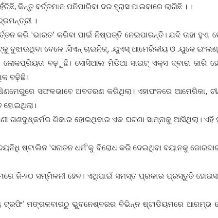
ିଛି, କିନ୍ତୁ ବର୍ତ୍ତମାନ ପନିପାରିବା ଦର ହ୍ରାସ ପାଇବାରେ ଲାଗିଛି । ।
୍ରମନ୍ତ୍ରୀ ।
ତନ କରି ‘ଭାରତ’ କରିବା ପାଇଁ ନିଷ୍ପତ୍ତି ନେଇପାରନ୍ତି। ଯଦି ତାହା ହୁଏ, ତ
ୁ ବୁଝାଉଥିବା ବେଳେ .ସିଏନ୍‌ ଚାଇନିଜ୍, .ୟୁଏସ୍‌ ଆମେରିକୀୟ ଓ .ୟୁକେ ଇଂଲଣ
ଲୋକପ୍ରିୟତା ବଢ଼ୁଛି। ସୋ‌ସିଆଲ ମିଡିଆ ସାଇଟ୍‌ ଏକ୍ସ ଦ୍ବାରା ଜାରି
ିକ ବଢ଼ିଛି।
୍ଷିଣମେରୁରେ ସଫଳଭାବେ ଅବତରଣ କରିଥିଲା। ଏହାଫଳରେ ଆମେରିକା, ଚୀନ୍ 
 ହୋଇଥିଲା।
ଗଣଦୁଷ୍କର୍ମର ଶିକାର ହୋଇଥିବାର ଏକ ଘଟଣା ସାମ୍ନାକୁ ଆସିଥିଲା। ଏହି 
ଦୟନିଧି ଷ୍ଟାଲିନ ‘ସନାତନ ଧର୍ମ’କୁ ବିରୋଧ କରି ଦେଇଥିବା ବୟାନକୁ ଜୋରଦା
 ଜି-୨୦ ସମ୍ମିଳନୀ ହେବ। ଏଥିପାଇଁ ସମସ୍ତ ପ୍ରକାର ପ୍ରସ୍ତୁତି ହୋଇସାରି
ି ରାୟ ଟ୍ରଫି’ ମଙ୍ଗଳବାରଠୁ ଭୁବନେଶ୍ବରର ବିଭିନ୍ନ ଷ୍ଟାଡିୟମରେ ଆରମ୍ଭ 