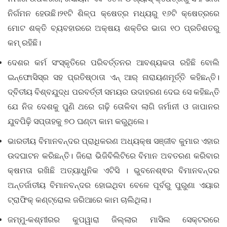
ନିର୍ଗମନ ହେଉଛି।୨୧ଟି ଶିଳ୍ପ କ୍ଷେତ୍ର ମଧ୍ୟରୁ ୧୬ଟି କ୍ଷେତ୍ରରେ
ମୋଟ ଶକ୍ତି ବ୍ୟବହାରରେ ଅକ୍ଷୟ ଶକ୍ତିର ଭାଗ ୧୦ ପ୍ରତିଶତରୁ
କମ୍ ରହିଛି।
ଦେଶର କର୍ମ ସଂସ୍କୃତିରେ ପରିବର୍ତ୍ତନର ଆବଶ୍ୟକତା ରହିଛି ବୋଲି
ଇନ୍‌ଫୋସିସ୍‌ର ସହ ପ୍ରତିଷ୍ଠାତା ଏନ୍ ଆର୍ ନାରାୟଣମୂର୍ତ୍ତି କହିଛନ୍ତି।
ଦ୍ବିତୀୟ ବିଶ୍ବଯୁଦ୍ଧ ପରବର୍ତ୍ତୀ ସମୟର ଉଦାହରଣ ଦେଇ ସେ କହିଛନ୍ତି
ଯେ ନିଜ ଦେଶକୁ ପୁଣି ଥରେ ଗଢ଼ି ତୋଳିବା ଲାଗି ଜର୍ମାନୀ ଓ ଜାପାନର
ଯୁବପିଢ଼ି ସପ୍ତାହକୁ ୭୦ ଘଣ୍ଟା କାମ କରୁଥିଲେ।
ଭାରତୀୟ ବିମାନବନ୍ଦର ପ୍ରାଧିକରଣ ଅଧ୍ୟକ୍ଷ ସଞ୍ଜୀବ କୁମାର ଏହାର
ଉଦଘାଟନ କରିଛନ୍ତି। ଜିରୋ ଭିଜିବିଲିଟିରେ ବିମାନ ଅବତରଣ କରିବାର
କ୍ଷମତା ରଖିଛି ଅତ୍ୟାଧୁନିକ ଏଟିସି । ଭୁବନେଶ୍ଵର ବିମାନବନ୍ଦର
ଅନ୍ତର୍ଜାତୀୟ ବିମାନବନ୍ଦର ହୋଇଥିବା ବେଳେ ପୂର୍ବରୁ ପୁରୁଣା ଏୟାର
ଟ୍ରାଫିକ୍ କଣ୍ଟ୍ରୋଲ ଜରିଆରେ କାମ ଚାଲିଥିଲା।
ଜମ୍ମୁ-କଶ୍ମୀରର କୁପୱାରା ଜିଲ୍ଲାର ମାସିଲ ସେକ୍ଟରରେ