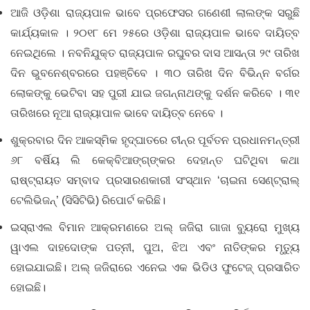
ଆଜି ଓଡ଼ିଶା ରାଜ୍ୟପାଳ ଭାବେ ପ୍ରଫେସର ଗଣେଶୀ ଲାଲଙ୍କ ସରୁଛି
କାର୍ଯ୍ୟକାଳ । ୨୦୧୮ ମେ ୨୫ରେ ଓଡ଼ିଶା ରାଜ୍ୟପାଳ ଭାବେ ଦାୟିତ୍ବ
ନେଇଥିଲେ । ନବନିଯୁକ୍ତ ରାଜ୍ୟପାଳ ରଘୁବର ଦାସ ଆସନ୍ତା ୨୯ ତାରିଖ
ଦିନ ଭୁବନେଶ୍ବରରେ ପହଞ୍ଚିବେ । ୩୦ ତାରିଖ ଦିନ ବିଭିନ୍ନ ବର୍ଗର
ଲୋକଙ୍କୁ ଭେଟିବା ସହ ପୁରୀ ଯାଇ ଜଗନ୍ନାଥଙ୍କୁ ଦର୍ଶନ କରିବେ । ୩୧
ତାରିଖରେ ନୂଆ ରାଜ୍ୟାପାଳ ଭାବେ ଦାୟିତ୍ବ ନେବେ ।
ଶୁକ୍ରବାର ଦିନ ଆକସ୍ମିକ ହୃଦ୍‌ଘାତରେ ଚୀନ୍‌ର ପୂର୍ବତନ ପ୍ରଧାନମନ୍ତ୍ରୀ
୬୮ ବର୍ଷିୟ ଲି କେକ୍ବିଆଙ୍ଗ୍‌ଙ୍କର ଦେହାନ୍ତ ଘଟିଥିବା କଥା
ରାଷ୍ଟ୍ରାୟତ ସମ୍ବାଦ ପ୍ରସାରଣକାରୀ ସଂସ୍ଥାନ ‘ଚାଇନା ସେଣ୍ଟ୍ରାଲ୍‌
ଟେଲିଭିଜନ୍‌’ (ସିସିଟିଭି) ରିପୋର୍ଟ କରିଛି।
ଇସ୍ରାଏଲ ବିମାନ ଆକ୍ରମଣରେ ଅଲ୍‌ ଜଜିରା ଗାଜା ବ୍ୟୁରୋ ମୁଖ୍ୟ
ୱାଏଲ ଦାହଦୋଙ୍କ ପତ୍ନୀ, ପୁଅ, ଝିଅ ଏବଂ ନାତିଙ୍କର ମୃତ୍ୟୁ
ହୋଇଯାଇଛି। ଅଲ୍‌ ଜଜିରାରେ ଏନେଇ ଏକ ଭିଡିଓ ଫୁଟେଜ୍‌ ପ୍ରସାରିତ
ହୋଇଛି।