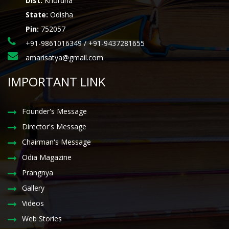
Dist:
Khordha
State:
Odisha
Pin:
752057
+91-9861016349 / +91-9437281655
amarisatya@gmail.com
IMPORTANT LINK
Founder's Message
Director's Message
Chairman's Message
Odia Magazine
Prangnya
Gallery
Videos
Web Stories