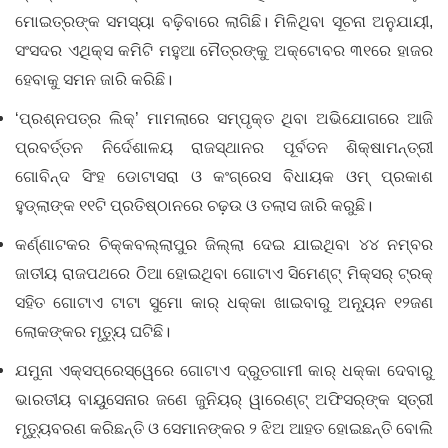
ମୋଇତ୍ରଙ୍କ ସମସ୍ୟା ବଢ଼ିବାରେ ଲାଗିଛି। ମିଳିଥିବା ସୂଚନା ଅନୁଯାୟୀ,
ସଂସଦର ଏଥିକ୍ସ କମିଟି ମହୁଆ ମୈତ୍ରଙ୍କୁ ଅକ୍ଟୋବର ୩୧ରେ ହାଜର
ହେବାକୁ ସମନ ଜାରି କରିଛି।
‘ପ୍ରଶ୍ନପତ୍ର ଲିକ୍‌’ ମାମଲାରେ ସମ୍ପୃକ୍ତ ଥିବା ଅଭିଯୋଗରେ ଆଜି
ପ୍ରବର୍ତ୍ତନ ନିର୍ଦେଶାଳୟ ରାଜସ୍ଥାନର ପୂର୍ବତନ ଶିକ୍ଷାମନ୍ତ୍ରୀ
ଗୋବିନ୍ଦ ସିଂହ ଡୋଟାସରା ଓ କଂଗ୍ରେସ ବିଧାୟକ ଓମ୍‌ ପ୍ରକାଶ
ହୁଡ୍‌ଲାଙ୍କ ୧୧ଟି ପ୍ରତିଷ୍ଠାନରେ ଚଢ଼ଉ ଓ ତଲାସ ଜାରି କରୁଛି।
କର୍ଣ୍ଣାଟକର ଚିକ୍କବଲ୍ଲାପୁର ଜିଲ୍ଲା ଦେଇ ଯାଇଥିବା ୪୪ ନମ୍ବର
ଜାତୀୟ ରାଜପଥରେ ଠିଆ ହୋଇଥିବା ଗୋଟାଏ ସିମେଣ୍ଟ୍‌ ମିକ୍ସର୍‌ ଟ୍ରକ୍‌
ସହିତ ଗୋଟାଏ ଟାଟା ସୁମୋ କାର୍‌ ଧକ୍କା ଖାଇବାରୁ ଅନ୍ୟୂନ ୧୨ଜଣ
ଲୋକଙ୍କର ମୃତ୍ୟୁ ଘଟିଛି।
ଯମୁନା ଏକ୍ସପ୍ରେସ୍‌ୱେରେ ଗୋଟାଏ ଦ୍ରୁତଗାମୀ କାର୍‌ ଧକ୍କା ଦେବାରୁ
ଭାରତୀୟ ବାୟୁସେନାର ଜଣେ ଜୁନିୟର୍‌ ୱାରେଣ୍ଟ୍‌ ଅଫିସର୍‌ଙ୍କ ସ୍ତ୍ରୀ
ମୃତ୍ୟୁବରଣ କରିଛନ୍ତି ଓ ସେମାନଙ୍କର ୨ ଝିଅ ଆହତ ହୋଇଛନ୍ତି ବୋଲି