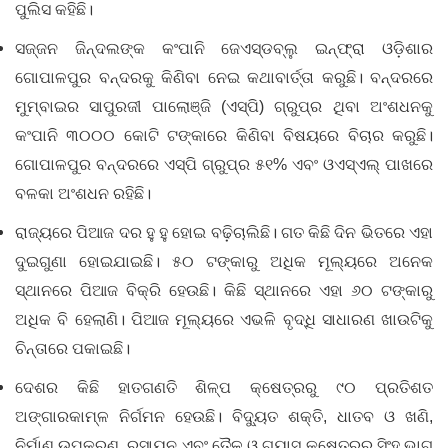
ପୁଲିସ କହିଛି।
ସଜ୍ଜନ ଜିନ୍ଦଲଙ୍କ କଂପାନି ଜେଏସ୍‌ଡବ୍ଲୁ ଇନ୍‌ଫ୍ରା ଓଡ଼ିଶାର
ଗୋପାଳପୁର ବନ୍ଦରକୁ କିଣିବା ନେଇ କଥାବାର୍ତ୍ତା କରୁଛି। ବନ୍ଦରରେ
ମୁମ୍ବାଇର ସାପୁରଜୀ ପାଲୋଞ୍ଜି (ଏସ୍‌ପି) ଗ୍ରୁପ୍‌ର ଥିବା ଅଂଶଧନକୁ
କଂପାନି ୩୦୦୦ କୋଟି ଟଙ୍କାରେ କିଣିବା ବିଷୟରେ ବିଚାର କରୁଛି।
ଗୋପାଳପୁର ବନ୍ଦରରେ ଏସ୍‌ପି ଗ୍ରୁପ୍‌ର ୫୧% ଏବଂ ଓଏସ୍‌ଏଲ୍‌ ପାଖରେ
ବଳକା ଅଂଶଧନ ରହିଛି।
ରାଜ୍ୟରେ ପିଆଜ ଦର ହୁ ହୁ ହୋଇ ବଢ଼ିଚାଲିଛି। ଗତ କିଛି ଦିନ ଭିତରେ ଏହା
ଦୁଇଗୁଣା ହୋଇଯାଇଛି। ୫୦ ଟଙ୍କାରୁ ଅଧିକ ମୂଲ୍ୟରେ ଅନେକ
ସ୍ଥାନରେ ପିଆଜ ବିକ୍ରି ହେଉଛି। କିଛି ସ୍ଥାନରେ ଏହା ୬୦ ଟଙ୍କାରୁ
ଅଧିକ ବି ହେଲାଣି। ପିଆଜ ମୂଲ୍ୟରେ ଏଭଳି ବୃଦ୍ଧି ସାଧାରଣ ଖାଉଟିକୁ
ଚିନ୍ତାରେ ପକାଇଛି।
ଦେଶର କିଛି ହାତଗଣତି ଶିଳ୍ପ କ୍ଷେତ୍ରରୁ ୯୦ ପ୍ରତିଶତ
ଅଙ୍ଗାରକାମ୍ଳ ନିର୍ଗମନ ହେଉଛି। ବିଦ୍ୟୁତ ଶକ୍ତି, ଧାତବ ଓ ଖଣି,
ନିର୍ମାଣ ଉପକରଣ, ରସାୟନ ଏବଂ ତୈଳ ଓ ଗ୍ୟାସ୍ କ୍ଷେତ୍ରରୁ ସିଂହ ଭାଗ