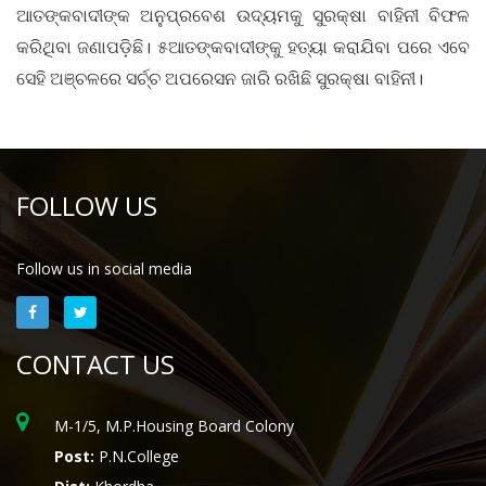
ଆତଙ୍କବାଦୀଙ୍କ ଅନୁପ୍ରବେଶ ଉଦ୍ୟମକୁ ସୁରକ୍ଷା ବାହିନୀ ବିଫଳ
କରିଥିବା ଜଣାପଡ଼ିଛି। ୫ଆତଙ୍କବାଦୀଙ୍କୁ ହତ୍ୟା କରାଯିବା ପରେ ଏବେ
ସେହି ଅଞ୍ଚଳରେ ସର୍ଚ୍ଚ ଅପରେସନ ଜାରି ରଖିଛି ସୁରକ୍ଷା ବାହିନୀ।
FOLLOW US
Follow us in social media
CONTACT US
M-1/5, M.P.Housing Board Colony
Post:
P.N.College