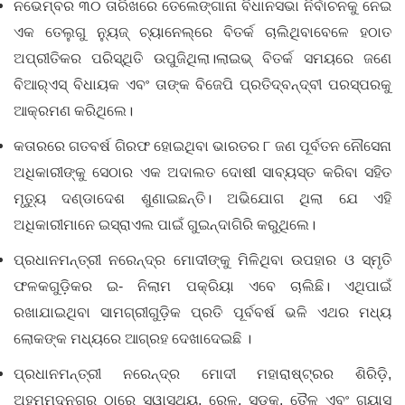
ନଭେମ୍ବର ୩୦ ତାରିଖରେ ତେଲେଙ୍ଗାନା ବିଧାନସଭା ନିର୍ବାଚନକୁ ନେଇ
ଏକ ତେଲୁଗୁ ନ୍ୟୁଜ୍‌ ଚ୍ୟାନେଲ୍‌ରେ ବିତର୍କ ଚାଲିଥିବାବେଳେ ହଠାତ
ଅପ୍ରୀତିକର ପରିସ୍ଥିତି ଉପୁଜିଥିଲା।ଲାଇଭ୍‌ ବିତର୍କ ସମୟରେ ଜଣେ
ବିଆର୍‌ଏସ୍‌ ବିଧାୟକ ଏବଂ ତାଙ୍କ ବିଜେପି ପ୍ରତିଦ୍ବନ୍ଦ୍ବୀ ପରସ୍ପରକୁ
ଆକ୍ରମଣ କରିଥିଲେ।
କତାରରେ ଗତବର୍ଷ ଗିରଫ ହୋଇଥିବା ଭାରତର ୮ ଜଣ ପୂର୍ବତନ ନୌସେନା
ଅଧିକାରୀଙ୍କୁ ସେଠାର ଏକ ଅଦାଲତ ଦୋଷୀ ସାବ୍ୟସ୍ତ କରିବା ସହିତ
ମୃତ୍ୟୁ ଦଣ୍ଡାଦେଶ ଶୁଣାଇଛନ୍ତି। ଅଭିଯୋଗ ଥିଲା ଯେ ଏହି
ଅଧିକାରୀମାନେ ଇସ୍ରାଏଲ ପାଇଁ ଗୁଇନ୍ଦାଗିରି କରୁଥିଲେ।
ପ୍ରଧାନମନ୍ତ୍ରୀ ନରେନ୍ଦ୍ର ମୋଦୀଙ୍କୁ ମିଳିଥିବା ଉପହାର ଓ ସ୍ମୃତି
ଫଳକଗୁଡ଼ିକର ଇ- ନିଲାମ ପକ୍ରିୟା ଏବେ ଚାଲିଛି। ଏଥିପାଇଁ
ରଖାଯାଇଥିବା ସାମଗ୍ରୀଗୁଡ଼ିକ ପ୍ରତି ପୂର୍ବବର୍ଷ ଭଳି ଏଥର ମଧ୍ୟ
ଲୋକଙ୍କ ମଧ୍ୟରେ ଆଗ୍ରହ ଦେଖାଦେଇଛି ।
ପ୍ରଧାନମନ୍ତ୍ରୀ ନରେନ୍ଦ୍ର ମୋଦୀ ମହାରାଷ୍ଟ୍ରର ଶିରିଡ଼ି,
ଅହମ୍ମଦନଗର ଠାରେ ସ୍ୱାସ୍ଥ୍ୟ, ରେଳ, ସଡ଼କ, ତୈଳ ଏବଂ ଗ୍ୟାସ