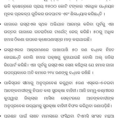
ଭଳି କ୍ଷେତ୍ରରେ ପ୍ରାୟ ୭୫୦୦ କୋଟି ଟଙ୍କାର ଏକାଧିକ ଉନ୍ନୟନ
ମୂଳକ ପ୍ରକଳ୍ପ ଗୁଡିକର ଉଦଘାଟନ ଏବଂ ଶିଳାନ୍ୟାସ କରିଛନ୍ତି ।
ଗାଜାରେ ଇସ୍ରାଏଲ ସ୍ଥଳ ଅଭିଯାନ ଆରମ୍ଭ କରିବା ପୂର୍ବରୁ ଏହା
ଉତ୍ତର ଗାଜାରେ ଗତରାତିରେ ଟାର୍ଗେଟ୍‌ ରେଡ୍‌ କରିଛି। ୫୦ରୁ ଅଧିକ
ହମାସ ଠିକଣା ଉପରେ କ୍ଷେପଣାସ୍ତ୍ର ମାଡ଼ କରାଯାଇଛି।
ଇସ୍ରାଏଲର ଆକ୍ରମଣରେ ପାଖାପାଖି ୫୦ ଜଣ ବନ୍ଧକ ନିହତ
ହୋଇଛନ୍ତି ବୋଲି ହମାସ ପକ୍ଷରୁ କୁହାଯାଇଛି ବୋଲି ଅଲ୍ ଜଜିରା
ରିପୋର୍ଟ କରିଛି। ଏହା ପୂର୍ବରୁ ଇସ୍ରାଏଲ ସେନା କହିଥିଲା ଯେ ହମାସ ଗାଜା
ଉପତ୍ୟକାରେ ଅତି କମରେ ୨୨୪ ଜଣଙ୍କୁ ବନ୍ଧକ ରଖିଛି ।
ପାକିସ୍ତାନ ସୀମାରୁ ଅନୁପ୍ରବେଶ କରୁଥିବା ୫ଜଣ ଏସ୍କର-ଏ-ତଇବା
ଆତଙ୍କବାଦୀଙ୍କୁ ନିପାତ କଲା ସୁରକ୍ଷା ବାହିନୀ। ଆଜି ଜମ୍ମୁ-କଶ୍ମୀରର
କୁପୱାରା ଜିଲ୍ଲାର ମାସିଲ ସେକ୍ଟରରେ ଆତଙ୍କବାଦୀଙ୍କ
ଅନୁପ୍ରବେଶ ଉଦ୍ୟମକୁ ସୁରକ୍ଷା ବାହିନୀ ବିଫଳ କରିଥିବା ଜଣାପଡ଼ିଛି।
ପ୍ରଶ୍ନ ପାଇଁ ଲାଞ୍ଚ ମାମଲାରେ ଫସିଥିବା ଟିଏମସି ସାଂସଦ ମହୁଆ