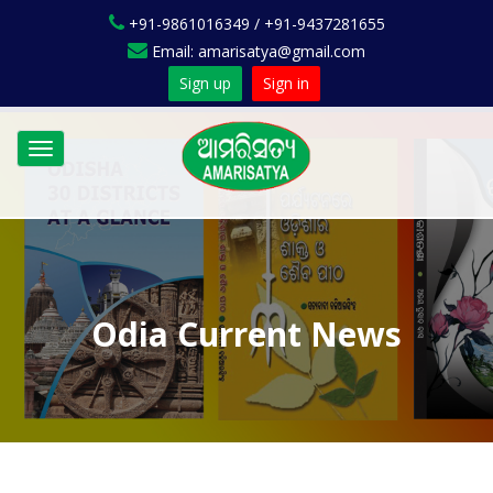
+91-9861016349 / +91-9437281655
Email: amarisatya@gmail.com
Sign up
Sign in
Toggle
navigation
Odia Current News