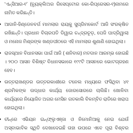
‘ଏନ୍‌‌ସିଆର-୧’ (ନ୍ୟୁକ୍ଲିଅର ରିସେପ୍ଟୋର କୋ-ରିପ୍ରେସର-୧)ନାମରେ
ନାମିତ କରିଛନ୍ତି।
ଆଦାନି-ହିଣ୍ଡେନବର୍ଗ ମାମଲାର ରାୟକୁ ସୁପ୍ରିମକୋର୍ଟ ଆଜି ସଂରକ୍ଷିତ
ରଖିଛନ୍ତି। ପ୍ରଧାନ ବିଚାରପତି ଡିୱାଇ ଚନ୍ଦ୍ରଚୂଡ଼, ପେଜି ପାଦ୍ରିୱାଲା
ଓ ମନୋଜ ମିଶ୍ରଙ୍କ ଖଣ୍ଡପୀଠରେ ଏହି ମାମଲାର ଶୁଣାଣି ହୋଇଥିଲା।
ରାଜସ୍ଥାନ ବିଧାନସଭା ପାଇଁ ଆଜି ( ଶନିବାର) ମତଦାନ ଆରମ୍ଭ ହୋଇଛି
। ୨୦୦ ଆସନ ବିଶିଷ୍ଟ ବିଧାନସଭାରେ ୧୯୯ଟି ଆସନରେ ଭୋଟଗ୍ରହଣ
ହେବ।
ଉତ୍ତରାଖଣ୍ଡର ଉତ୍ତରକାଶୀରେ ଟନେଲ ମଧ୍ୟରେ ଫସିଥିବା ୪୧
ଶ୍ରମିକଙ୍କ ଉଦ୍ଧାର କାର୍ଯ୍ୟ ଜୋରସୋରରେ ଚାଲିଛି। ଖୋଳିବା
କାର୍ଯ୍ୟରେ ନିୟୋଜିତ ଅଗର ମେସିନ ଗତକାଲି ବିଳମ୍ବିତ ରାତିରେ ଖରାପ
ହୋଇଥିଲା।
ଚୀନ୍‌ରେ ଏଭିୟନ ଇନ୍‌ଫ୍ଲୁଏଞ୍ଜା ଓ ନିମୋନିଆକୁ ନେଇ ଯେଉଁ
ଅସ୍ବାଭାବିକ ସ୍ଥିତି ଦେଖାଦେଇଛି ତାହା ଉପରେ ଏବେ ପୂରା ବିଶ୍ବର