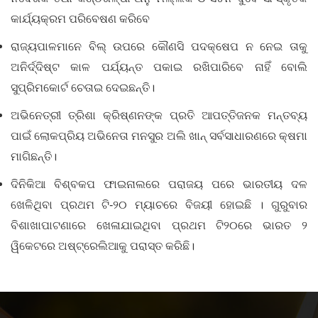
କାର୍ଯ୍ୟକ୍ରମ ପରିବେଷଣ କରିବେ
ରାଜ୍ୟପାଳମାନେ ବିଲ୍‌ ଉପରେ କୌଣସି ପଦକ୍ଷେପ ନ ନେଇ ତାକୁ
ଅନିର୍ଦ୍ଦିଷ୍ଟ କାଳ ପର୍ଯ୍ୟନ୍ତ ପକାଇ ରଖିପାରିବେ ନାହିଁ ବୋଲି
ସୁପ୍ରିମକୋର୍ଟ ଚେତାଇ ଦେଇଛନ୍ତି।
ଅଭିନେତ୍ରୀ ତ୍ରିଶା କ୍ରିଷ୍ଣନଙ୍କ ପ୍ରତି ଆପତ୍ତିଜନକ ମନ୍ତବ୍ୟ
ପାଇଁ ଲୋକପ୍ରିୟ ଅଭିନେତା ମନସୁର ଅଲି ଖାନ୍‌ ସର୍ବସାଧାରଣରେ କ୍ଷମା
ମାଗିଛନ୍ତି।
ଦିନିକିଆ ବିଶ୍ବକପ ଫାଇନାଲରେ ପରାଜୟ ପରେ ଭାରତୀୟ ଦଳ
ଖେଳିଥିବା ପ୍ରଥମ ଟି-୨୦ ମ୍ୟାଚରେ ବିଜୟୀ ହୋଇଛି । ଗୁରୁବାର
ବିଶାଖାପାଟଣାରେ ଖେଳାଯାଇଥିବା ପ୍ରଥମ ଟି୨୦ରେ ଭାରତ ୨
ୱିକେଟରେ ଅଷ୍ଟ୍ରେଲିଆକୁ ପରାସ୍ତ କରିଛି।