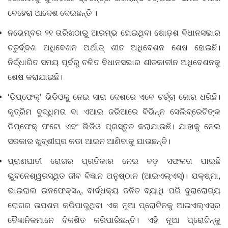
ବେହେରା ଆଦେଶ ଦେଇଛନ୍ତି ।
ନଭେମ୍ବର ୨୧ ତାରିଖଠାରୁ ଆରମ୍ଭ ହୋଇଥିବା ଷୋଡ଼ଶ ବିଧାନସଭାର
ଚତୁର୍ଦ୍ଦଶ ଅଧିବେଶନ ଅର୍ଥାତ୍‌‌ ଶୀତ ଅଧିବେଶନ ଶେଷ ହୋଇଛି।
ନିର୍ଦ୍ଧାରିତ ସମୟ ପୂର୍ବରୁ ଚଳିତ ବିଧାନସଭାର ଶୀତକାଳୀନ ଅଧିବେଶନକୁ
ଶେଷ କରାଯାଇଛି।
‘ଡିପ୍‌ଫେକ୍’ ଭିଡିଓକୁ ନେଇ ସାରା ଦେଶରେ ଏବେ ଚର୍ଚ୍ଚା ଜୋର ଧରିଛି।
କୃତ୍ରିମ ବୁଦ୍ଧିମତା ବା ଏଆଇ ଜରିଆରେ ବିଭିନ୍ନ ସେଲିବ୍ରେଟିଙ୍କ
ଡିପ୍‌ଫେକ୍‌ ଫଟୋ ଏବଂ ଭିଡିଓ ପ୍ରସ୍ତୁତ କରାଯାଉଛି। ଯାହାକୁ ନେଇ
ସରକାର ଖୁବ୍‌ଶୀଘ୍ର କଡା ଆଇନ ଆଣିବାକୁ ଯାଉଛନ୍ତି।
ପ୍ରାଣଘାତୀ ରୋଗର ପ୍ରତିକାର ନେଇ ବଡ଼ ସଫଳତା ପାଇଛି
ଭୁବନେଶ୍ୱରସ୍ଥିତ ଜୀବ ବିଜ୍ଞାନ ଅନୁଷ୍ଠାନ (ଆଇଏଲ୍‌‌ଏସ୍‌‌)। ଯକ୍ଷ୍ମା,
ଭାଇରାଲ ଇନଫେକ୍ସନ୍‌‌, ବାର୍ଦ୍ଧକ୍ୟ ଜନିତ ବ୍ୟାଧି ପରି ଦୁରାରୋଗ୍ୟ
ରୋଗର ଉପଶମ କରିପାରୁଥିବା ଏକ ନୂଆ ପ୍ରୋଟିନକୁ ଆଇଏଲ୍‌‌ଏସ୍ର
ବୈଜ୍ଞାନିକମାନେ ବିକଶିତ କରିପାରିଛନ୍ତି। ଏହି ନୂଆ ପ୍ରୋଟିନ୍‌‌କୁ