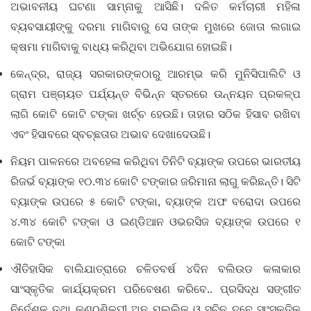
ଅଭାବନୀୟ ଘଟଣା ସାମ୍ନାକୁ ଆସିଛି। ଦଳିତ କର୍ମଚାରୀ ମହିଳା
ବ୍ୟବସାୟୀଙ୍କୁ ଦରମା ମାଗିବାରୁ ସେ ତାଙ୍କ ମୁଖରେ ଜୋତା ଲଗାଇ
କ୍ଷମା ମାଗିବାକୁ ବାଧ୍ୟ କରିଥିବା ଅଭିଯୋଗ ହୋଇଛି।
କେନ୍ଦ୍ର, ରାଜ୍ୟ ସରକାରଙ୍କଠାରୁ ଆରମ୍ଭ କରି ମୁନିସିପାଲିଟି ଓ
ଗ୍ରାମ ପଞ୍ଚାୟତ ପର୍ଯ୍ୟନ୍ତ ବିଭିନ୍ନ ସ୍ତରରେ ଉନ୍ନୟନ ପ୍ରକଳ୍ପ
ଲାଗି କୋଟି କୋଟି ଟଙ୍କା ଖର୍ଚ୍ଚ ହେଉଛି। ତାହାର ସଠିକ ହିସାବ ରଖିବା
ଏବଂ ହିସାବରେ ସ୍ବଚ୍ଛତାର ଅଭାବ ଦେଖାଦେଉଛି।
ନିୟମ ପାଳନରେ ‌ଅବହେଳା କରିଥିବା ତିନିଟି ବ୍ୟାଙ୍କ ଉପରେ ଭାରତୀୟ
ରିଜର୍ଭ ବ୍ୟାଙ୍କ ୧୦.୩୪ କୋଟି ଟଙ୍କାର ଜରିମାନା ଲାଗୁ କରିଛନ୍ତି। ସିଟି
ବ୍ୟାଙ୍କ ଉପରେ ୫ କୋଟି ଟଙ୍କା, ବ୍ୟାଙ୍କ ଅଫ ବରୋଦା ଉପରେ
୪.୩୪ କୋଟି ଟଙ୍କା ଓ ଇଣ୍ଡିଆନ ଓଭରସିଜ ବ୍ୟାଙ୍କ ଉପରେ ୧
କୋଟି ଟଙ୍କା
ଐତିହାସିକ ବାଲିଯାତ୍ରାରେ ଚଳିତବର୍ଷ ୪ଦିନ ବଲିଉଡ କଳାକାର
ସାଂସ୍କୃତିକ କାର୍ଯ୍ୟକ୍ରମ ପରିବେଷଣ କରିବେ.. ପ୍ରସିଦ୍ଧ ସଙ୍ଗୀତ
ନିର୍ଦେଶକ ତଥା କଣ୍ଠଶିଳ୍ପୀ ଅନୁ ମଲ୍ଲିକ ଓ ସଚିନ ଦୁବେ ସାଂସ୍କୃତିକ