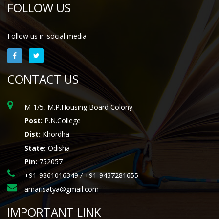
FOLLOW US
Follow us in social media
CONTACT US
M-1/5, M.P.Housing Board Colony
Post:
P.N.College
Dist:
Khordha
State:
Odisha
Pin:
752057
+91-9861016349 / +91-9437281655
amarisatya@gmail.com
IMPORTANT LINK