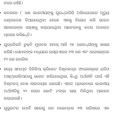
ନଜର ରହିଛି।
କତରରେ ୮ ଜଣ ଭାରତୀୟଙ୍କୁ ଗୁଇନ୍ଦାଗିରି ଅଭିଯୋଗରେ ମୃତ୍ୟୁ
ଦଣ୍ଡାଦେଶ ଦିଆଯାଇଥିବା ବେଳେ ଏହାକୁ ବିରୋଧ କରି ଭାରତ
ସରକାରଙ୍କ ପକ୍ଷରୁ କରାଯାଇଥିବା ଆବେଦନକୁ କତର ଅଦାଲତ
ଗ୍ରହଣ କରିଛନ୍ତି।
ଯୁଦ୍ଧବିରତି ଚୁକ୍ତି ମୁତାବକ ହମାସ୍‌ ଆଜି ୨୫ ପଣବନ୍ଦୀଙ୍କୁ ଖଲାସ
କରିଛି। ସେମାନଙ୍କ ମଧ୍ୟରେ ଇସ୍ରାଏଲର ୧୩ ଜଣ ଏବଂ ଥାଇଲାଣ୍ଡର
୧୨ ଜଣ ନାଗରିକ
ସଦ୍ୟ ସମାପ୍ତ ଦିନିକିଆ କ୍ରିକେଟ ବିଶ୍ବକପ୍‌ର ଫାଇନାଲ୍‌ରେ ଯଦିଓ
ଅଷ୍ଟ୍ରେଲିଆଠାରୁ ଭାରତ ହାରିଯାଇଥିଲା, କିନ୍ତୁ ଅର୍ଥନୀତି ପାଇଁ ଏହି
ବିଶ୍ବକପ୍ ବେଶ ଲାଭଦାୟକ ହୋଇଛି। ଏହାର ପ୍ରଭାବରେ ଭାରତୀୟ
ଅର୍ଥନୀତିକୁ ୨୨ ହଜାର କୋଟି ଟଙ୍କା ଲାଭ ମିଳିଥିବା ଆକଳନ
କରାଯାଇଛି।
ଗୁଜୁରାଟର ମୋର୍ବି ସହରରୁ ଗତ ନଭେମ୍ବର ୨୩ ତାରିଖରେ ଏକ