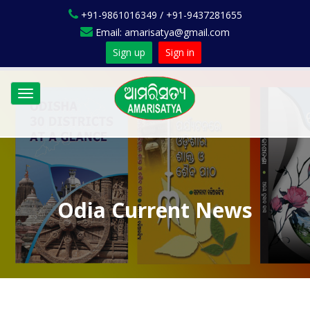
+91-9861016349 / +91-9437281655
Email: amarisatya@gmail.com
Sign up
Sign in
Toggle
navigation
Odia Current News