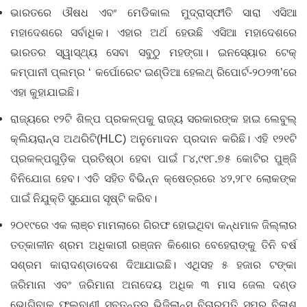
ଭାରତରେ ଔଷଧ ଏବଂ ମେଡିକାଲ ମୁଦ୍ରାସ୍ଫୀତି ସାରା ଏସିଆ
ମହାଦେଶରେ ସର୍ବାଧିକ। ଏହାର ଅର୍ଥ ହେଉଛି ଏସିଆ ମହାଦେଶରେ
ଭାରତର ସ୍ୱାସ୍ଥ୍ୟ ସେବା ସବୁଠୁ ମହଙ୍ଗା। ଇନସ୍ୟୋର ଟେକ୍
କମ୍ପାନୀ ପ୍ଲମ୍‌ର ‘ କର୍ପୋରେଟ ଇଣ୍ଡିଆ ହେଲଥ୍ ରିପୋର୍ଟ-୨୦୨୩’ରେ
ଏହା କୁହାଯାଇଛି।
ରାଜ୍ୟରେ ୧୨ଟି ଶିଳ୍ପ ପ୍ରକଳ୍ପକୁ ରାଜ୍ୟ ସରକାରଙ୍କ ହାଇ ଲେବୁଲ୍‌
କ୍ଲିୟରାନ୍ସ ଅଥରିଟି(HLC) ଅନୁମୋଦନ ପ୍ରଦାନ କରିଛି। ଏହି ୧୨୧ଟି
ପ୍ରକଳ୍ପଗୁଡ଼ିକ ପ୍ରତିଷ୍ଠା ହେବା ପାଇଁ ୮୪,୯୧୮.୭୫ କୋଟିର ପୁଞ୍ଜି
ବିନିଯୋଗ ହେବ। ଏତି ସହିତ ବିଭିନ୍ନ କ୍ଷେତ୍ରରେ ୪୨,୨୮୧ ଲୋକଙ୍କ
ପାଇଁ ନିଯୁକ୍ତି ସୁଯୋଗ ସୃଷ୍ଟି କରିବ।
୨୦୧୯ରେ ଏକ ଲାଞ୍ଚ ମାମଲାରେ ଗିରଫ ହୋଇଥିବା କନ୍ଧମାଳ ଜିଲ୍ଲାର
ତତ୍କାଳୀନ ଶ୍ରମ ଅଧିକାରୀ ରଞ୍ଜନ କିଶୋର ବେହେରାଙ୍କୁ ତିନି ବର୍ଷ
ସଶ୍ରମ କାରାଦଣ୍ଡାଦେଶ ଦିଆଯାଇଛି। ଏଥିସହ ୫ ହଜାର ଟଙ୍କା
ଜରିମାନା ଏବଂ ଜରିମାନା ଅନାଦେୟ ଅଧିକ ୩ ମାସ ଜେଲ ଦଣ୍ଡ
ଭୋଗିବାକୁ ଫୁଲବାଣୀ ସ୍ବତନ୍ତ୍ର ଭିଜିଲାନ୍ସ ବିଚାରପତି ସମର ବିଳାଶ