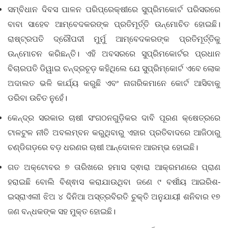
ସମ୍ବିଧାନ ଦିବସ ପାଳନ ପରିପ୍ରେକ୍ଷୀରେ ସୁପ୍ରିମକୋର୍ଟ ପରିସରରେ
ବାବା ସାହେବ ଆମ୍ବେଦକରଙ୍କ ପ୍ରତିମୂର୍ତ୍ତି ଉନ୍ମୋଚିତ ହୋଇଛି।
ରାଷ୍ଟ୍ରପତି ଦ୍ରୌପଦୀ ମୁର୍ମୁ ଆମ୍ବେଦକରଙ୍କ ପ୍ରତିମୂର୍ତ୍ତିକୁ
ଉନ୍ମୋଚନ କରିଛନ୍ତି। ଏହି ଅବସରରେ ସୁପ୍ରିମକୋର୍ଟର ପ୍ରଧାନ
ବିଚାରପତି ଡିୱାଇ ଚନ୍ଦ୍ରଚୂଡ଼ କହିଥିଲେ ଯେ ସୁପ୍ରିମ୍‌କୋର୍ଟ ଏବେ ଲୋକ
ଅଦାଲତ ଭଳି କାର୍ଯ୍ୟ କରୁଛି ଏବଂ ନାଗରିକମାନେ କୋର୍ଟ ଆସିବାକୁ
ଡରିବା ଉଚିତ ନୁହେଁ।
କେନ୍ଦ୍ର ସରକାର ଚାଷୀ ସଂଗଠନଗୁଡ଼ିକର ଦାବି ପୂରଣ କ୍ଷେତ୍ରରେ
ଟାଳଟୁଳ ନୀତି ଅବଲମ୍ବନ କରୁଥିବାରୁ ଏହାର ପ୍ରତିବାଦରେ ଆଜିଠାରୁ
ଚଣ୍ଡିଗଡ଼ରେ ବଡ଼ ଧରଣର ଚାଷୀ ଆନ୍ଦୋଳନ ଆରମ୍ଭ ହୋଇଛି।
ଗତ ଅକ୍ଟୋବର ୭ ତାରିଖରେ ହମାସ ଦ୍ଵାରା ଆକ୍ରମଣରେ ପ୍ରାଣ
ହରାଇଛି ବୋଲି ବିଶ୍ଵାସ କରାଯାଉଥିବା ଜଣେ ୯ ବର୍ଷୀୟ ଆଇରିଶ-
ଇସ୍ରାଏଲୀ ଝିଅ ୪ ଦିନିଆ ଅସ୍ତ୍ରବିରତି ଚୁକ୍ତି ଅନୁଯାୟୀ ଶନିବାର ୧୭
ଜଣ ବନ୍ଧକଙ୍କ ସହ ମୁକ୍ତ ହୋଇଛି।