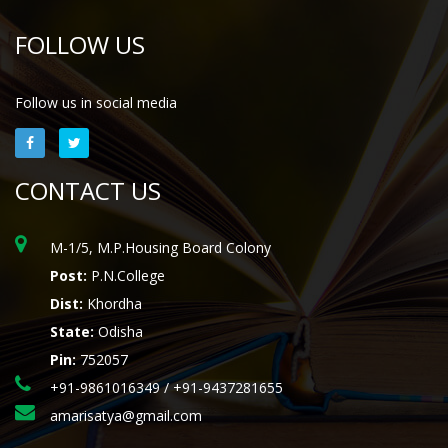
FOLLOW US
Follow us in social media
CONTACT US
M-1/5, M.P.Housing Board Colony
Post:
P.N.College
Dist:
Khordha
State:
Odisha
Pin:
752057
+91-9861016349 / +91-9437281655
amarisatya@gmail.com