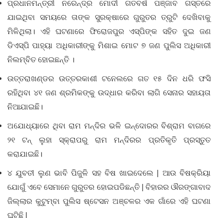
ପ୍ରଧାନମନ୍ତ୍ରୀ ନରେନ୍ଦ୍ର ମୋଦୀ ଗତବର୍ଷ ପଞ୍ଜାବ ଗସ୍ତରେ
ଯାଇଥିବା ସମୟରେ ତାଙ୍କ ସୁରକ୍ଷାରେ ଗୁରୁତର ତ୍ରୁଟି ଦେଖିବାକୁ
ମିଳିଥିଲା। ଏହି ଘଟଣାରେ ଫିରୋଜପୁର ଏସ୍‌ପିଙ୍କ ସହିତ ଦୁଇ ଜଣ
ଡିଏସ୍‌ପି ପାହ୍ୟା ଅଧିକାରୀଙ୍କୁ ମିଶାଇ ମୋଟ ୭ ଜଣ ପୁଲିସ ଅଧିକାରୀ
ନିଲମ୍ବିତ ହୋଇଛନ୍ତି ।
ଉତ୍ତରାଖଣ୍ଡର ଉତ୍ତରକାଶୀ ଟନେଲରେ ଗତ ୧୫ ଦିନ ଧରି ଫସି
ରହିଥିବା ୪୧ ଜଣ ଶ୍ରମିକଙ୍କୁ ଉଦ୍ଧାର କରିବା ଲାଗି ସେନାର ସହାୟତା
ନିଆଯାଇଛି।
ଅଯୋଧ୍ୟାରେ ଥିବା ରାମ ମନ୍ଦିର ଭଳି ଇନ୍ଦୋରର ବିଶ୍ରାମ ବାଗରେ
୨୧ ଟନ୍ ଲୁହା ସ୍କ୍ରାପରୁ ରାମ ମନ୍ଦିରର ପ୍ରତିକୃତି ପ୍ରସ୍ତୁତ
କରାଯାଇଛି।
୪ ଯୁବତୀ ଲୁଣ ଭାବି ପିଜୁଳି ସହ ବିଷ ଖାଇଦେଲେ | ଆଉ ବିଷକ୍ରିୟା
ଯୋଗୁଁ ଏବେ ସେମାନେ ଗୁରୁତର ହୋଇପଡିଛନ୍ତି | ବିହାରର ଔରଙ୍ଗାବାଦ
ଜିଲ୍ଲାର କୁଟୁମ୍ବା ପୁଲିସ ଷ୍ଟେସନ ଅଞ୍ଚଳର ଏକ ଗାଁରେ ଏହି ଘଟଣା
ଘଟିଛି |