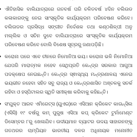
ଐତିହାସିକ ବାଲିଯାତ୍ରାରେ ଗତବର୍ଷ ପରି ଚଳିତବର୍ଷ ୪ଦିନ ବଲିଉଡ
କଳାକାରଙ୍କୁ ନେଇ ସାଂସ୍କୃତିକ କାର୍ଯ୍ୟକ୍ରମ ପରିବେଷଣ କରିବେ।
ବଲିଉଡର ପ୍ରସିଦ୍ଧ ସଙ୍ଗୀତ ନିର୍ଦେଶକ ତଥା କଣ୍ଠଶିଳ୍ପୀ ଅନୁ
ମଲ୍ଲିକ ଓ ସଚିନ ଦୁବେ ବାଲିଯାତ୍ରାରେ ସାଂସ୍କୃତିକ କାର୍ଯ୍ୟକ୍ରମ
ପରିବେଷଣ କରିବେ ବୋଲି ବିଶେଷ ସୂତ୍ରରୁ ଜଣାପଡ଼ିଛି।
କରୋନା ପରେ ଏବେ ଚୀନରେ ନିମୋନିଆ ଭୟ। କରୋନା ଭଳି ନିମୋନିଆ
ଯେପରି ମାରାତ୍ମକ ନହେବ ସେଥିପ୍ରତି କେନ୍ଦ୍ର ସରକାର ଆଗୁଆ
ପଦକ୍ଷେପ ନେଇଛନ୍ତି। କେନ୍ଦ୍ର ସ୍ଵାସ୍ଥ୍ୟ ମନ୍ତ୍ରଣାଳୟ ଏନେଇ
ଭୟଭୀତ ନହେବା ସହିତ ସବୁ ରାଜ୍ୟ ଓ କେନ୍ଦ୍ରଶାସିତ ଅଞ୍ଚଳକୁ ସତର୍କ
ରହିବା ଓ ହସ୍ପିଟାଲର ସ୍ଥିତି ସମୀକ୍ଷା କରିବାକୁ କହିଛନ୍ତି।
ସଂଯୁକ୍ତ ଆରବ ଏମିରେଟ୍ସ (ୟୁଏଇ)ରେ ଏସିଆନ କ୍ରିକେଟ କାଉନ୍‌ସିଲ
(ଏସିସି) ୧୯ ବର୍ଷରୁ କମ୍‌ ପୁରୁଷ ଏସିଆ କପ୍‌ କ୍ରିକେଟ ଟୁର୍ନାମେଣ୍ଟ
ଡିସେମ୍ବର ୮ରୁ ଖେଳାଯିବ। ଉଦୀୟମାନ ବ୍ୟାଟର ଉଦୟ ସାହାରନଙ୍କୁ
ଗତଥରର ଚାମ୍ପିୟନ ଭାରତୀୟ ଦଳର ଅଧିନାୟକ ମନୋନୀତ