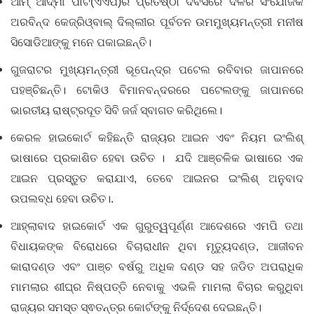
ଆମ୍‌ ଆଦ୍‌ମୀ ପାର୍ଟି(ଏଏପି)ର ପ୍ରତିଷ୍ଠା ଦିବସରେ ଦଳର ସଂଯୋଜକ
ଅରବିନ୍ଦ କେଜ୍‌ରିଓ୍ବାଲ୍‌ ଦିଲ୍ଲୀର ପୂର୍ବତନ ଉମମୁଖ୍ୟମନ୍ତ୍ରୀ ମନୀଷ
ସିସୋଡିଆଙ୍କୁ ମନେ ପକାଇଛନ୍ତି।
ଗୁଜରାଟର ମୁଖ୍ୟମନ୍ତ୍ରୀ ଭୂପେନ୍ଦ୍ର ପଟେଲ ରବିବାର ଜାପାନରେ
ପହଞ୍ଚିଛନ୍ତି। ଟୋକିଓ ବିମାନବନ୍ଦରରେ ପଟେଲଙ୍କୁ ଜାପାନରେ
ଭାରତୀୟ ରାଷ୍ଟ୍ରଦୂତ ସିବି ଜର୍ଜ ସ୍ବାଗତ କରିଥିଲେ।
କେରଳ ହାଇକୋର୍ଟ କହିଛନ୍ତି ରାଜ୍ୟର ଆଇନ ଏବଂ ନିୟମ ଇଂଲିଶ୍‌
ଭାଷାରେ ପ୍ରକାଶିତ ହେବା ଉଚିତ । ଯଦି ଆଞ୍ଚଳିକ ଭାଷାରେ ଏକ
ଆଇନ ପ୍ରସ୍ତୁତ କରାଯାଏ, ତେବେ ଆଇନର ଇଂଲିଶ୍‌ ଅନୁବାଦ
ଉପଲବ୍ଧ ହେବା ଉଚିତ।.
ଆହ୍ଲାବାଦ ହାଇକୋର୍ଟ ଏକ ଗୁରୁତ୍ୱପୂର୍ଣ୍ଣ ଆଦେଶରେ ଏମପି ତଥା
ବିଧାୟକଙ୍କ ବିରୋଧରେ ବିଚାରାଧୀନ ଥିବା ମୃତ୍ୟୁଦଣ୍ଡ, ଆଜୀବନ
କାରାଦଣ୍ଡ ଏବଂ ପାଞ୍ଚ ବର୍ଷରୁ ଅଧିକ ଦଣ୍ଡ ସହ ଜଡିତ ଅପରାଧିକ
ମାମଲାର ଶୀଘ୍ର ନିଷ୍ପତ୍ତି ନେବାକୁ ଏଭଳି ମାମଲା ବିଚାର କରୁଥିବା
ରାଜ୍ୟର ସମସ୍ତ ସ୍ଵତନ୍ତ୍ର କୋର୍ଟଙ୍କୁ ନିର୍ଦ୍ଦେଶ ଦେଇଛନ୍ତି।