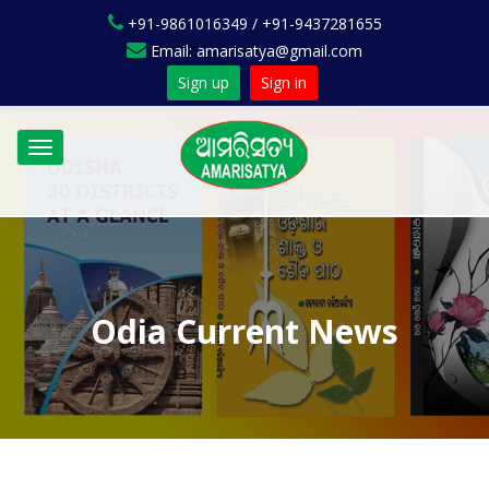
+91-9861016349 / +91-9437281655
Email: amarisatya@gmail.com
Sign up
Sign in
Toggle
navigation
Odia Current News