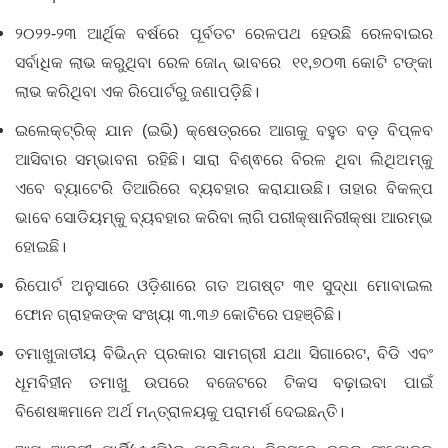
୨୦୨୨-୨୩ ଆର୍ଥିକ ବର୍ଷରେ ପୂର୍ବତଟ ରେଳପଥ ହେଉଛି ରେଳବାଇର
ସର୍ବାଧିକ ଲାଭ କରୁଥିବା ରେଳ ଜୋନ୍‌ ଭାବରେ ୧୧,୭୦୩ କୋଟି ଟଙ୍କା
ଲାଭ କରିଥିବା ଏକ ରିପୋର୍ଟରୁ ଜଣାପଡ଼ିଛି।
ଇଲେକ୍ଟ୍ରିକ୍ ଯାନ (ଇଭି) କ୍ଷେତ୍ରରେ ଆଗକୁ ବହୁତ ବଡ଼ ବିପ୍ଳବ
ଆସିବାର ସମ୍ଭାବନା ରହିଛି। ସାରା ବିଶ୍ଵରେ ବିରଳ ଥିବା ଲିଥିଅମ୍‌କୁ
ଏବେ ବ୍ୟାଟେରି ତିଆରିରେ ବ୍ୟବହାର କରାଯାଉଛି। ତାହାର ବିକଳ୍ପ
ଭାବେ ସୋଡିୟମ୍‌କୁ ବ୍ୟବହାର କରିବା ଲାଗି ପରୀକ୍ଷାନିରୀକ୍ଷା ଆରମ୍ଭ
ହୋଇଛି।
ରିପୋର୍ଟ ଅନୁସାରେ ଓଡ଼ିଶାରେ ଗତ ଅଗଷ୍ଟ ୩୧ ସୁଦ୍ଧା ମୋବାଇଲ
ଫୋନ ଗ୍ରାହକଙ୍କ ସଂଖ୍ୟା ୩.୩୬ କୋଟିରେ ପହଞ୍ଚିଛି।
ତମାଖୁଜାତୀୟ ବିଭିନ୍ନ ପ୍ରକାର ସାମଗ୍ରୀ ଯଥା ସିଗାରେଟ, ବିଡି ଏବଂ
ଧୂମବିହୀନ ତମାଖୁ ଉପରେ ବଜେଟରେ ଟିକସ ବଢ଼ାଇବା ପାଇଁ
ବିଶେଷଜ୍ଞମାନେ ଅର୍ଥ ମନ୍ତ୍ରାଳୟକୁ ପରାମର୍ଶ ଦେଇଛନ୍ତି।