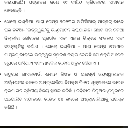
କରାଯାଇଛି। ପଞ୍ଜାବର ଜଣେ ୧୯ ବର୍ଷୀୟ କ୍ରିକେଟର ସାହାରନ
ହେଉଛନ୍ତି ।
ଖେଲୋ ଇଣ୍ଡିଆ- ପାରା ଗେମ୍ସ ୨୦୨୩ର ଅଫିସିଆଲ୍ ମାସ୍କଟ୍ ଭାବେ
ଘର ଚଟିଆ- ‘ଉଜ୍ଜ୍ୱଳା’କୁ ଉନ୍ମୋଚନ କରାଯାଇଛି। ଛୋଟ ଘର ଚଟିଆ
ଦିଲ୍ଲୀର ଗୌରବର ପ୍ରତୀକ ଏବଂ ଏହାର ଭିନ୍ନତା ସଂକଳ୍ପ ଏବଂ
ସହାନୁଭୂତିକୁ ଦର୍ଶାଏ । ଖେଲୋ ଇଣ୍ଡିଆ – ପାରା ଗେମ୍ସ ୨୦୨୩ର
ମାସ୍କଟ୍ ଭାବରେ ଉଜ୍ଜ୍ୱଳା ସ୍ମରଣ କରାଇ ଦେଉଛି ଯେ ଶକ୍ତି ଅନେକ
ରୂପରେ ଆସିଥାଏ ଏବଂ ମାନବିକ ଭାବନା ଅତୁଟ ରହିଥାଏ ।
ଋତୁରାଜ ଗାଏକ୍ବାର୍ଡ, ଈଶାନ କିଷନ ଓ ଯଶସ୍ବୀ ଜୟସୱାଲଙ୍କ
ଅର୍ଦ୍ଧଶତକ ବଳରେ ଅଷ୍ଟ୍ରେଲିଆ ବିପକ୍ଷ ଟି-୨୦ ଶୃଙ୍ଖଳା​ରେ‌ ଭାରତ
କ୍ରମାଗତ ଦ୍ଵିତୀୟ ବିଜୟ ହାସଲ କରିଛି । ରବିବାର ତିରୁଅନନ୍ତପୁରରେ
ଆୟୋଜିତ ମ୍ୟାଚରେ ଭାରତ ୪୪ ରନରେ ଅଷ୍ଟ୍ରେଲିଆକୁ ପରାସ୍ତ
କରିଛି ।