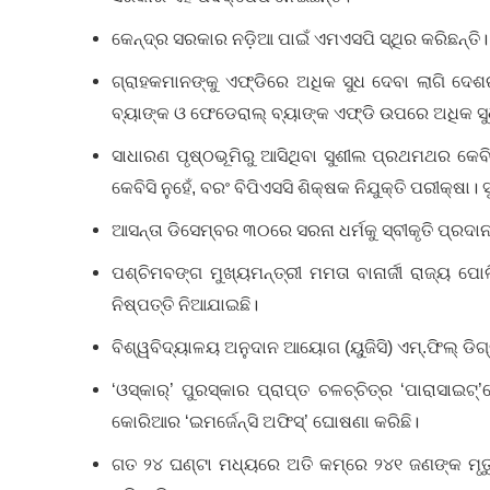
କେନ୍ଦ୍ର ସରକାର ନଡ଼ିଆ ପାଇଁ ଏମଏସପି ସ୍ଥିର କରିଛନ୍ତି।
ଗ୍ରାହକମାନଙ୍କୁ ଏଫ୍‌ଡିରେ ଅଧିକ ସୁଧ ଦେବା ଲାଗି ଦେଶର 
ବ୍ୟାଙ୍କ ଓ ଫେଡେରାଲ୍‌ ବ୍ୟାଙ୍କ ଏଫ୍‌ଡି ଉପରେ ଅଧିକ ସୁଧ
ସାଧାରଣ ପୃଷ୍ଠଭୂମିରୁ ଆସିଥିବା ସୁଶୀଲ ପ୍ରଥମଥର କେବି
କେବିସି ନୁହେଁ, ବରଂ ବିପିଏସସି ଶିକ୍ଷକ ନିଯୁକ୍ତି ପରୀକ୍ଷା।
ଆସନ୍ତା ଡିସେମ୍ବର ୩୦ରେ ସରନା ଧର୍ମକୁ ସ୍ବୀକୃତି ପ୍ରଦ
ପଶ୍ଚିମବଙ୍ଗ ମୁଖ୍ୟମନ୍ତ୍ରୀ ମମତା ବାନାର୍ଜୀ ରାଜ୍ୟ ପୋ
ନିଷ୍ପତ୍ତି ନିଆଯାଇଛି।
ବିଶ୍ୱବିଦ୍ୟାଳୟ ଅନୁଦାନ ଆୟୋଗ (ୟୁଜିସି) ଏମ୍‌.ଫିଲ୍‌ ଡ
‘ଓସ୍କାର୍‌’ ପୁରସ୍କାର ପ୍ରାପ୍ତ ଚଳଚ୍ଚିତ୍ର ‘ପାରାସାଇଟ
କୋରିଆର ‘ଇମର୍ଜେନ୍‌ସି ଅଫିସ୍‌’ ଘୋଷଣା କରିଛି।
ଗତ ୨୪ ଘଣ୍ଟା ମଧ୍ୟରେ ଅତି କମ୍‌ରେ ୨୪୧ ଜଣଙ୍କ ମୃ