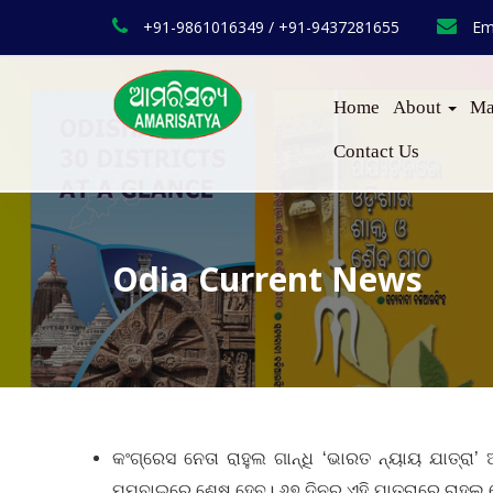
+91-9861016349 / +91-9437281655
Em
Home
About
Ma
Contact Us
Odia Current News
କଂଗ୍ରେସ ନେତା ରାହୁଲ ଗାନ୍ଧି ‘ଭାରତ ନ୍ୟାୟ ଯାତ୍ରା’
ମୁମ୍ବାଇରେ ଶେଷ ହେବ। ୬୭ ଦିନର ଏହି ଯାତ୍ରାରେ ରାହୁଲ ଦ