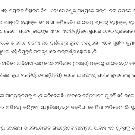
 ଏହା ବ୍ୟତୀତ ବିହାରର ଦିଘା ଏବଂ ସୋନପୁର ମଧ୍ୟରେ ଗଙ୍ଗା ନଦୀ ଉପରେ ୬ ଲେ
ପାଞ୍ଚଟି ବ୍ୟାଙ୍କ ଘୋଷଣା କରିଛନ୍ତି। ଭାରତୀୟ ଷ୍ଟେଟ୍‌ ବ୍ୟାଙ୍କ, ବ୍ୟାଙ
 ଦେବେ। ଷ୍ଟେଟ୍‌ ବ୍ୟାଙ୍କ ଏହାର ଏଫ୍‌ଡିଗୁଡ଼ିକର ସୁଧରେ ୦.୫୦ ପ୍ରତିଶତ ପର
ସିରେ ୫ କୋଟି ଟଙ୍କା ଜିତି ଦର୍ଶକଙ୍କ ହୃଦୟ ଜିତିଥିଲେ। ଏବେ ସୁଶୀଲ କୁମ
 ସୁଶୀଲ ଏହି ନିଯୁକ୍ତି ପରୀକ୍ଷାରେ ଉତ୍ତୀର୍ଣ୍ଣ ହୋଇଛନ୍ତି
ାନ ଦାବିରେ ଆଦିବାସୀ ସେଙ୍ଗେଲ ଅଭିଯାନ (ଏଏସ୍‌ଏ) ପକ୍ଷରୁ ଭାରତ ବନ୍ଦ ଡ
ଲିସର ନୂଆ ମହାନିର୍ଦ୍ଦେଶକ(ଡିଜିପି) ଭାବେ ଆଇପିଏସ୍‌ ରାଜୀବ କୁମାରଙ୍କ
ିଗ୍ରୀ ପାଠ୍ୟକ୍ରମକୁ ବନ୍ଦ କରିଦେଇଛି। ଫଳରେ ବର୍ତ୍ତମାନଠାରୁ କୌଣସି କଲେ
୍‌’ରେ ଅଭିନୟ କରିଥିବା ଖ୍ୟାତିସମ୍ପନ୍ନ ଦକ୍ଷିଣ କୋରିଆ ଅଭିନେତା ଲି ସୁନ
ତ୍ୟୁ ହୋଇଛି। ପାଲେଷ୍ଟାଇନ ରାଷ୍ଟ୍ରପତି ମହମ୍ମଦ ଆବାସ ଏହି ଯୁଦ୍ଧକ