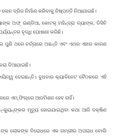
ନ ବ୍ରିଜ ନିର୍ମାଣ କରିବାକୁ ନିଷ୍ପତ୍ତି ନିଆଯାଇଛି।
୍କ ଅଫ୍‌ ଇଣ୍ଡିଆ, କୋଟକ୍ ମହିନ୍ଦ୍ରା ବ୍ୟାଙ୍କ, ଡିସିବି
୍ଯ୍ୟନ୍ତର ବୃଦ୍ଧି ଘୋଷଣା କରିଛି।
ାର ପୁଣି ଥରେ ଚର୍ଚ୍ଚାରେ ଅଛନ୍ତି ଏବଂ ଏଥର ଏହାର କାରଣ
ାକରା ଦିଆଯାଇଛି।
ୁ ଦାୟିତ୍ୱ ଦେଇଛନ୍ତି। ବୁଧବାର କ୍ୟାବିନେଟ ବୈଠକରେ ଏହି
ଜରେ ଏମ୍‌.ଫିଲ୍‌ରେ ଆଡମିଶନ ହେବ ନାହିଁ।
୍‌-କ୍ୟୁନ୍‌ଙ୍କର ମୃତ୍ୟୁ ହୋଇଯାଇଥିବା କଥା ଆଜି ଦକ୍ଷିଣ
ୁ ତାଙ୍କ ଲୋକଙ୍କ ବିରୋଧରେ ଏକ ଗମ୍ଭୀର ଅପରାଧ ବୋଲି