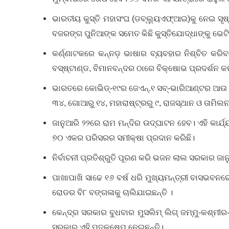
ଭାରତୀୟ କୁସ୍ତି ମହାସଂଘ (ଡବ୍ଲ୍ୟୁଏଫ୍ଆଇ)କୁ ନେଇ ସୃଷ
ବଜରଙ୍ଗ ପୁନିଆଙ୍କ ସମେତ କିଛି କୁସ୍ତିଯୋଦ୍ଧାଙ୍କୁ ଭେଟି
କର୍ଣ୍ଣାଟକରେ କନ୍ନଡ଼ ଭାଷାର ବ୍ୟବହାର ନିଶ୍ଚିତ କରିବ
ବସ୍‌ଷ୍ଟାଣ୍ଡ, ବିମାନବନ୍ଦର ଠାରେ ବିକ୍ଷୋଭ ପ୍ରଦର୍ଶନ କ
ଭାରତରେ କୋଭିଡ୍-୧୯ର ଜେଏନ୍.୧ ସବ୍-ଭାରିଆଣ୍ଟର ଆଉ ୪୦ଟ
୩୪, ଗୋଆରୁ ୧୪, ମହାରାଷ୍ଟ୍ରରୁ ୯, ରାଜସ୍ଥାନ ଓ ତାମିଲନ
ଜାନୁଆରି ୨୨ରେ ରାମ ମନ୍ଦିର ଉଦ୍‌ଘାଟନ ହେବ। ଏହି କାର
୭୦ ଏକର ପରିସରର ସମୀକ୍ଷା ପ୍ରଦାନ କରିଛି।
ନିର୍ବାଚନୀ ପ୍ରତିଶ୍ରୁତି ପୂରଣ କରି ଭଜନ ଲାଲ ସରକାର ଜାନ
ପାଖାପାଖି ସାଢେ ୧୬ ବର୍ଷ ଧରି ମୁଖ୍ୟମନ୍ତ୍ରୀ ବାସଭବନରେ 
ରୋଡର ବି୮ ବଙ୍ଗଳାକୁ ଚାଲିଯାଇଛନ୍ତି ।
କେନ୍ଦ୍ର ସରକାର ବୁଧବାର ମୁସଲିମ୍ ଲିଗ୍ ଜମ୍ମୁ-କଶ୍ମ
ସରକାର ଏହି ପଦକ୍ଷେପ ନେଇଛନ୍ତି।