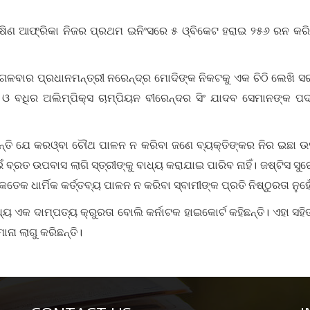
ଷିଣ ଆଫ୍ରିକା ନିଜର ପ୍ରଥମ ଇନିଂସରେ ୫ ଓ୍ବିକେଟ ହରାଇ ୨୫୬ ରନ କରି
ଗଳବାର ପ୍ରଧାନମନ୍ତ୍ରୀ ନରେନ୍ଦ୍ର ମୋଦିଙ୍କ ନିକଟକୁ ଏକ ଚିଠି ଲେଖି ସ
 ଓ ବଧିର ଅଲିମ୍ପିକ୍ସ ଚାମ୍ପିୟନ ବୀରେନ୍ଦର ସିଂ ଯାଦବ ସେମାନଙ୍କ ପ
୍ତି ଯେ କରଓ୍ବା ଚୌଥ ପାଳନ ନ କରିବା ଜଣେ ବ୍ୟକ୍ତିଙ୍କର ନିର ଇଛା ଉପରେ 
 ପାଇଁ ବ୍ରତ ଉପବାସ ଲାଗି ସ୍ତ୍ରୀଙ୍କୁ ବାଧ୍ୟ କରାଯାଇ ପାରିବ ନାହିଁ। ଜଷ୍ଟିସ
 କେତେକ ଧାର୍ମିକ କର୍ତ୍ତବ୍ୟ ପାଳନ ନ କରିବା ସ୍ବାମୀଙ୍କ ପ୍ରତି ନିଷ୍ଠୁରତା ନୁହେ
ୟ ଏକ ଦାମ୍ପତ୍ୟ କ୍ରୁରତା ବୋଲି କର୍ନାଟକ ହାଇକୋର୍ଟ କହିଛନ୍ତି। ଏହା ସ
ନା ଲାଗୁ କରିଛନ୍ତି।