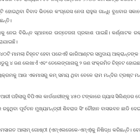
୍ଟି ହୋଇଥିବା ବିବାଦ ଭିତରେ କଂଗ୍ରେସ ନେତା ରାହୁଲ ଗାନ୍ଧି ବୁଧବାର ସକ
ଛନ୍ତି।
ାକୁ ନେଇ ବିଭିନ୍ନ ସ୍ଥାନରେ ଉତ୍ତେଜନା ପ୍ରକାଶ ପାଇଛି। କର୍ଣ୍ଣାଟକ ର
ରାଯାଇଛି।
ି ମାମଲା ଚିହ୍ନଟ ହେବା ପରେଏହି ଭାରିଆଣ୍ଟର ସମୁଦାୟ ଆକ୍ରାନ୍ତଙ୍କ ସଂଖ୍
ାଡୁରୁ ୪ ଜଣ ଲେଖାଏଁ ଏବଂ ତେଲେଙ୍ଗାନାରୁ ୨ ଜଣ ସଂକ୍ରମିତ ଚିହ୍ନଟ ହୋଇଛନ
୍ଯ୍ୟକ୍ରମକୁ ଆଉ ଏକମାସରୁ କମ୍‌ ସମୟ ଥିବା ବେଳେ ରାମ ମନ୍ଦିର ଟ୍ରଷ୍ଟ ମ
ୁଆରୀ ପହିଲାରୁ ବିପିଏଲ କାର୍ଡଧାରୀଙ୍କୁ ୪୫୦ ଟଙ୍କାରେ ଗ୍ୟାସ ସିଲିଣ୍ଡର ଦ
ରହୁଥିବା ପୂର୍ବତନ ମୁଖ୍ୟମନ୍ତ୍ରୀ ଶିବରାଜ ସିଂ ଚୌହାନ ବାସଭବନ ଛାଡି ଦେଇଛନ୍
ୀର-ମସାରତ ଆଲାମ୍ ଗୋଷ୍ଠୀ (ଏମ୍ଏଲଜେକେ-ଏମ୍ଏ)କୁ ନିଷିଦ୍ଧ କରିଛନ୍ତି।