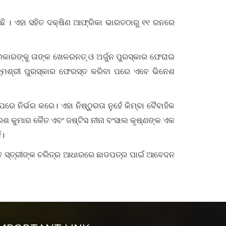
ଛି । ଏହା ସହିତ ଦକ୍ଷିଣ ଆଫ୍ରିକା ଭାରତଠାରୁ ୧୧ ରନରେ
ରକାରଙ୍କୁ ତାଙ୍କ ଖେଳରନତ୍ ଓ ଅର୍ଜୁନ ପୁରସ୍କାର ଫେରାଇ
ଦ୍ମଶ୍ରୀ ପୁରସ୍କାର ଫେରସ୍ତ କରିବା ପରେ ଏବେ ଭିନେଶ
ନିର୍ଭର କରେ। ଏହା ନିଷ୍ଠୁରତା ନୁହେଁ କିମ୍ବା ବୈବାହିକ
 ସୁରେଶ କୁମାର କୈତ ଏବଂ ଜଷ୍ଟିସ ନୀନା ବଂସାଲ କୃଷ୍ଣଙ୍କ ଏକ
ଁ।
ହିତ ସ୍ତ୍ରୀଙ୍କ ଚରିତ୍ର ଆଧାରରେ ଛାଡପତ୍ର ପାଇଁ ଆବେଦନ