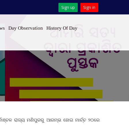
Sign up
Sign in
ews
Day Observation
History Of Day
୍ବାଞ୍ଚଳ ରାଜ୍ୟ ମଣିପୁରରୁ ଆରମ୍ଭ ହୋଇ ମାର୍ଚ୍ଚ ୨୦ରେ