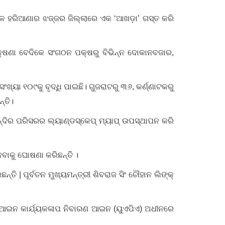
ାଳେ ହରିଆଣାର ଝଜ୍ଜର ଜିଲ୍ଲାରେ ଏକ ‘ଆଖଡ଼ା’ ଗସ୍ତ କରି
କ୍ଷଣା ବେଦିକେ ସଂଗଠନ ପକ୍ଷରୁ ବିଭିନ୍ନ ଦୋକାନବଜାର,
ୟା ୧୦୯କୁ ବୃଦ୍ଧି ପାଇଛି। ଗୁଜରାଟରୁ ୩୬, କର୍ଣ୍ଣାଟକରୁ
୍ତି।
ନ୍ଦିର ପରିସରର ଲ୍ୟାଣ୍ଡସ୍କେପ୍ ମ୍ୟାପ୍ ଉପସ୍ଥାପନ କରି
େବାକୁ ଘୋଷଣା କରିଛନ୍ତି ।
ତି | ପୂର୍ବତନ ମୁଖ୍ୟମନ୍ତ୍ରୀ ଶିବରାଜ ସିଂ ଚୌହାନ ଲିଙ୍କ୍
 ବେଆଇନ କାର୍ଯ୍ୟକଳାପ ନିବାରଣ ଆଇନ (ୟୁଏପିଏ) ଅଧୀନରେ