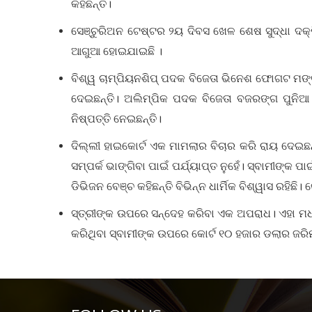
କହିଛନ୍ତି।
ସେଞ୍ଚୁରିଅନ ଟେଷ୍ଟର ୨ୟ ଦିବସ ଖେଳ ଶେଷ ସୁଦ୍ଧା ଦକ୍
ଆଗୁଆ ହୋଇଯାଇଛି ।
ବିଶ୍ୱ ଚାମ୍ପିୟନଶିପ୍‌ ପଦକ ବିଜେତା ଭିନେଶ ଫୋଗଟ ମଙ୍
ଦେଇଛନ୍ତି। ଅଲିମ୍ପିକ ପଦକ ବିଜେତା ବଜରଙ୍ଗ ପୁନିଆ
ନିଷ୍ପତ୍ତି ନେଇଛନ୍ତି।
ଦିଲ୍ଲୀ ହାଇକୋର୍ଟ ଏକ ମାମଲାର ବିଚାର କରି ରାୟ ଦେଇଛନ
ସମ୍ପର୍କ ଭାଙ୍ଗିବା ପାଇଁ ପର୍ଯ୍ୟାପ୍ତ ନୁହେଁ। ସ୍ବାମୀଙ୍କ
ଡିଭିଜନ ବେଞ୍ଚ କହିଛନ୍ତି ବିଭିନ୍ନ ଧାର୍ମିକ ବିଶ୍ୱାସ ରହିଛି।
ସ୍ତ୍ରୀଙ୍କ ଉପରେ ସନ୍ଦେହ କରିବା ଏକ ଅପରାଧ। ଏହା ମଧ୍
କରିଥିବା ସ୍ବାମୀଙ୍କ ଉପରେ କୋର୍ଟ ୧୦ ହଜାର ଡଲାର ଜରିମା