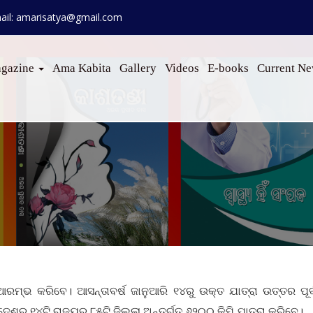
ail: amarisatya@gmail.com
gazine
Ama Kabita
Gallery
Videos
E-books
Current N
 ଆରମ୍ଭ କରିବେ। ଆସନ୍ତାବର୍ଷ ଜାନୁଆରି ୧୪ରୁ ଉକ୍ତ ଯାତ୍ରା ଉତ୍ତର ପୂର
େଶର ୧୪ଟି ରାଜ୍ୟର ୮୫ଟି ଜିଲ୍ଲା ଅନ୍ତର୍ଗତ ୬୨୦୦ କିମି ଯାତ୍ରା କରିବେ।