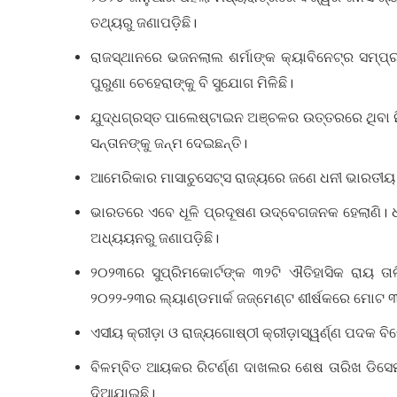
ତଥ୍ୟରୁ ଜଣାପଡ଼ିଛି।
ରାଜସ୍ଥାନରେ ଭଜନଲାଲ ଶର୍ମାଙ୍କ କ୍ୟାବିନେଟ୍‌ର ସମ୍ପ
ପୁରୁଣା ଚେହେରାଙ୍କୁ ବି ସୁଯୋଗ ମିଳିଛି।
ଯୁଦ୍ଧଗ୍ରସ୍ତ ପାଲେଷ୍ଟାଇନ ଅଞ୍ଚଳର ଉତ୍ତରରେ ଥିବା ନ
ସନ୍ତାନଙ୍କୁ ଜନ୍ମ ଦେଇଛନ୍ତି।
ଆମେରିକାର ମାସାଚୁସେଟ୍ସ ରାଜ୍ୟରେ ଜଣେ ଧନୀ ଭାରତୀୟ
ଭାରତରେ ଏବେ ଧୂଳି ପ୍ରଦୂଷଣ ଉଦ୍‌ବେଗଜନକ ହେଲାଣି। ଧୂଳ
ଅଧ୍ୟୟନରୁ ଜଣାପଡ଼ିଛି।
୨୦୨୩ରେ ସୁପ୍ରିମକୋର୍ଟଙ୍କ ୩୨ଟି ଐତିହାସିକ ରାୟ ତାଲି
୨୦୨୨-୨୩ର ଲ୍ୟାଣ୍ଡମାର୍କ ଜଜ୍‌ମେଣ୍ଟ ଶୀର୍ଷକରେ ମୋଟ
ଏସୀୟ କ୍ରୀଡ଼ା ଓ ରାଜ୍ୟଗୋଷ୍ଠୀ କ୍ରୀଡ଼ାସ୍ୱର୍ଣ୍ଣ ପଦକ ବ
ବିଳମ୍ବିତ ଆୟକର ରିଟର୍ଣ୍ଣ ଦାଖଲର ଶେଷ ତାରିଖ ଡିସେ
ଦିଆଯାଇଛି।