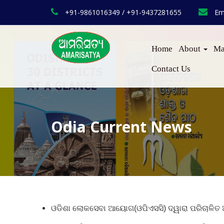
+91-9861016349 / +91-9437281655
Em
Home
About
Ma
Contact Us
Odia Current News
ଓଡିଶା ଲୋକସେବା ଆୟୋଗ(ଓପିଏସସି) ଦ୍ୱାରା ପରିଚାଳିତ ଆ