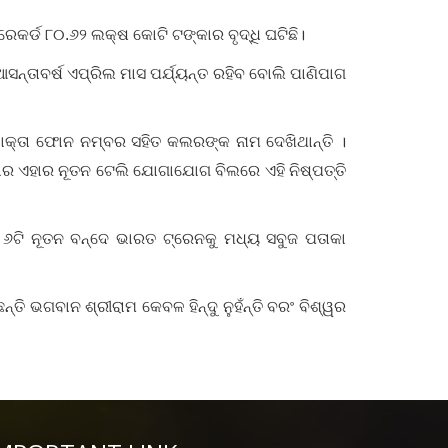
କର୍ଡ ୮୦.୬୨ ଲକ୍ଷ କୋଟି ଟଙ୍କାର ବୃଦ୍ଧି ଘଟିଛି।
ଆସନ୍ତାବର୍ଷ ଏପ୍ରିଲ ମାସ ପର୍ଯ୍ୟନ୍ତ ରହିବ ବୋଲି ପାଣିପାଗ
ଭୋକ୍ତା ଫୋନ ନମ୍ବର ସହିତ କଲରଙ୍କ ନାମ ଦେଖିଥାନ୍ତି ।
ସରକାର ଏହାର ନୂତନ ଟେଲି ଯୋଗାଯୋଗ ବିଲରେ ଏହି ନିଷ୍ପତ୍ତି
 ୬ଟି ନୂତନ ବନ୍ଦେ ଭାରତ ଟ୍ରେନକୁ ମଧ୍ୟ ସବୁଜ ପତାକା
୍ତି ଭଗବାନ ଶ୍ରୀରାମ କେବଳ ହିନ୍ଦୁ ନୁହଁନ୍ତି ବରଂ ବିଶ୍ୱର