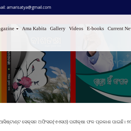
ail: amarisatya@gmail.com
gazine
Ama Kabita
Gallery
Videos
E-books
Current N
ସିଷ୍ଟାଣ୍ଟ ସେକ୍ସନ ଅଫିସର(ଏଏସଓ) ପରୀକ୍ଷା ଫଳ ପ୍ରକାଶ ପାଇଛି। ୭୮୭ଜ