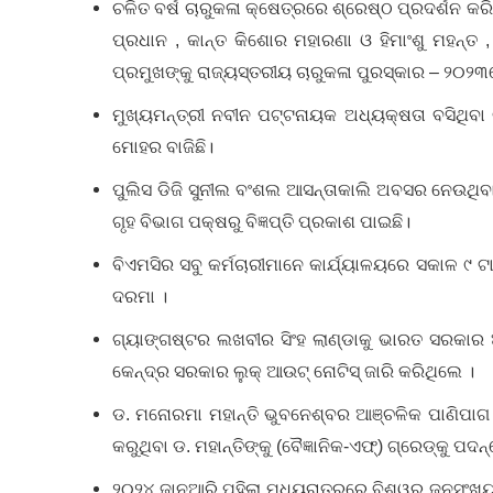
ଚଳିତ ବର୍ଷ ଚାରୁକଳା କ୍ଷେତ୍ରରେ ଶ୍ରେଷ୍ଠ ପ୍ରଦର୍ଶନ କରିଥ
ପ୍ରଧାନ , କାନ୍ତ କିଶୋର ମହାରଣା ଓ ହିମାଂଶୁ ମହନ୍ତ ,
ପ୍ରମୁଖଙ୍କୁ ରାଜ୍ୟସ୍ତରୀୟ ଚାରୁକଳା ପୁରସ୍କାର – ୨୦୨୩
ମୁଖ୍ୟମନ୍ତ୍ରୀ ନବୀନ ପଟ୍ଟନାୟକ ଅଧ୍ୟକ୍ଷତା ବସିଥିବ
ମୋହର ବାଜିଛି।
ପୁଲିସ ଡିଜି ସୁନୀଲ ବଂଶଲ ଆସନ୍ତାକାଲି ଅବସର ନେଉଥିବା
ଗୃହ ବିଭାଗ ପକ୍ଷରୁ ବିଜ୍ଞପ୍ତି ପ୍ରକାଶ ପାଇଛି।
ବିଏମସିର ସବୁ କର୍ମଚାରୀମାନେ କାର୍ଯ୍ୟାଳୟରେ ସକାଳ ୯ ଟ
ଦରମା ।
ଗ୍ୟାଙ୍ଗଷ୍ଟର ଲଖବୀର ସିଂହ ଲାଣ୍ଡାକୁ ଭାରତ ସରକାର 
କେନ୍ଦ୍ର ସରକାର ଲୁକ୍ ଆଉଟ୍ ନୋଟିସ୍ ଜାରି କରିଥିଲେ ।
ଡ. ମନୋରମା ମହାନ୍ତି ଭୁବନେଶ୍ବର ଆଞ୍ଚଳିକ ପାଣିପାଗ ବିଜ
କରୁଥିବା ଡ. ମହାନ୍ତିଙ୍କୁ (ବୈଜ୍ଞାନିକ-ଏଫ୍‌‌) ଗ୍ରେଡ୍‌‌କୁ ପଦନ
୨୦୨୪ ଜାନୁଆରି ପହିଲା ମଧ୍ୟରାତ୍ରରେ ବିଶ୍ୱର ଜନସଂଖ୍