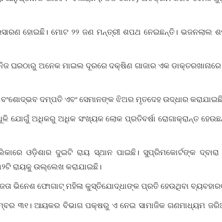
୍ରସାରଣ ହୋଇଛି। ମୋଟ ୨୨ ଜଣ ମନ୍ତ୍ରୀ ଶପଥ ନେଇଛନ୍ତି। ଭଜନଲାଲ ଶ
ିଜ ଘରଠାରୁ ଅନେକ ମାଇଲ ଦୂରରେ ଦକ୍ଷିଣ ଗାଜାର ଏକ ଡାକ୍ତରଖାନାରେ ଇ
 ବଂଶୋଦ୍ଭବ ଦମ୍ପତି ଏବଂ ସେମାନଙ୍କ ଝିଅର ମୃତଦେହ ଉଦ୍ଧାର କରାଯାଇଛ
ି ଯୋଗୁଁ ଅଧିକରୁ ଅଧିକ ସଂଖ୍ୟକ ଲୋକ ପ୍ରତିବର୍ଷା ରୋଗାକ୍ରାନ୍ତ ହେଉ
କାରେ ଓଡ଼ିଶାର ଦୁଇଟି ରାୟ ସ୍ଥାନ ପାଇଛି। ସୁପ୍ରିମକୋର୍ଟଙ୍କ ଦ୍ବାରା ସ
 ୩୨ଟି ରାୟକୁ ଉଲ୍ଲେଖ କରାଯାଇଛି।
ିଜେତା ଭିନେଶ ଫୋଗାଟ୍ ମହିଳା କୁସ୍ତିଯୋଦ୍ଧାଙ୍କ ପ୍ରତି ହେଉଥିବା ବ୍ୟବହାର
ମ୍ବର ୩୧। ଆୟକର ବିଭାଗ ପକ୍ଷରୁ ଏ ନେଇ ସାମାଜିକ ଗଣମାଧ୍ୟମ ଜରିଆରେ 