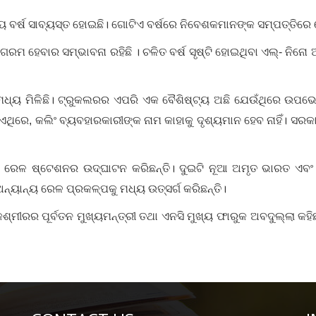
ର୍ଷ ସାବ୍ୟସ୍ତ ହୋଇଛି। ଗୋଟିଏ ବର୍ଷ‌ରେ ନିବେଶକମାନଙ୍କ ସମ୍ପତ୍ତିରେ ରେ
ଗରମ ହେବାର ସମ୍ଭାବନା ରହିଛି । ଚଳିତ ବର୍ଷ ସୃଷ୍ଟି ହୋଇଥିବା ଏଲ୍‍- ନିନୋ 
ୟ ମଧ୍ୟ ମିଳିଛି। ଟ୍ରୁକଲରର ଏପରି ଏକ ବୈଶିଷ୍ଟ୍ୟ ଅଛି ଯେଉଁଥିରେ ଉପ
। ଏଥିରେ, କଲିଂ ବ୍ୟବହାରକାରୀଙ୍କ ନାମ କାହାକୁ ଦୃଶ୍ୟମାନ ହେବ ନାହିଁ। 
ା ରେଳ ଷ୍ଟେଶନର ଉଦ୍‌ଘାଟନ କରିଛନ୍ତି। ଦୁଇଟି ନୂଆ ଅମୃତ ଭାରତ ଏବଂ
ନ୍ୟାନ୍ୟ ରେଳ ପ୍ରକଳ୍ପକୁ ମଧ୍ୟ ଉତ୍ସର୍ଗ କରିଛନ୍ତି।
ଶ୍ମୀରର ପୂର୍ବତନ ମୁଖ୍ୟମନ୍ତ୍ରୀ ତଥା ଏନସି ମୁଖ୍ୟ ଫାରୁକ ଅବଦୁଲ୍ଲା କହିଛନ