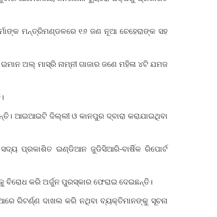
ର୍ମାଙ୍କ ମନ୍ତ୍ରିମଣ୍ଡଳରେ ୧୬ ଜଣ ନୂଆ ଚେହେରାଙ୍କ ସହ
ମାନ ଅଲ୍ ମାସ୍ରି ନାମ୍ନୀ ଗାଜାର ଜଣେ ମହିଳା ୪ଟି ଯମଜ
ି।
ଛନ୍ତି। ଆଇଆଇଟି ଦିଲ୍ଲୀ ଓ କାନପୁର ଦ୍ବାରା କରାଯାଇଥିବା
ଦ୍ୟ ପ୍ରକାଶିତ ଇଣ୍ଡିଆନ ଜୁଡିସିଆରି-ବାର୍ଷିକ ରିପୋର୍ଟ
କୁ ବିରୋଧ କରି ଅର୍ଜୁନ ପୁରସ୍କାର ଫେରାଇ ଦେଇଛନ୍ତି।
ରିଟର୍ଣ୍ଣ ଦାଖଲ କରି ନଥିବା ବ୍ୟକ୍ତିମାନଙ୍କୁ ସୂଚନା