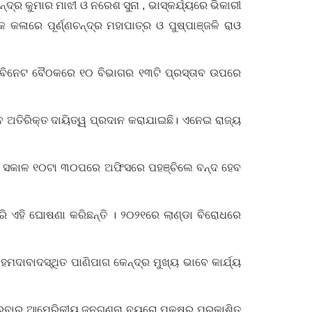
ନ୍ଦ୍ର କୁମାର ମାଝୀ ଓ ନରେଶ ସୁନା , ଭାସ୍କର୍ଯ୍ୟରେ ଭିକାରୀ
କଳାରେ ପୂର୍ଣ୍ଣଚନ୍ଦ୍ର ମହାପାତ୍ର ଓ ପୁଷ୍ପାଞ୍ଜଳି ରାଓ
୍ୟାବିନେଟ ବୈଠକରେ ୧୦ ବିଭାଗର ୧୩ଟି ପ୍ରସ୍ତାବ ଉପରେ
େ ଅତିରିକ୍ତ ଦାୟିତ୍ୱ ପ୍ରଦାନ କରାଯାଇଛି। ଏନେଇ ରାଜ୍ୟ
୍ଦେଶ । ସକାଳ ୧୦ଟା ୩୦ପରେ ଅଫିସରେ ପହଞ୍ଚିଲେ ବନ୍ଦ ହେବ
ି ଏହି ଘୋଷଣା କରିଛନ୍ତି । ୨୦୨୧ରେ ଲାଣ୍ଡା ବିରୋଧରେ
ଅହମଦାବାଦସ୍ଥିତ ପାଣିପାଗ କେନ୍ଦ୍ର ମୁଖ୍ୟ ଭାବେ କାର୍ଯ୍ୟ
ୁରୁବାର ଆମେରିକୀୟ ଜନଗଣନା ବ୍ୟୁରୋ ପକ୍ଷରୁ ପ୍ରକାଶିତ