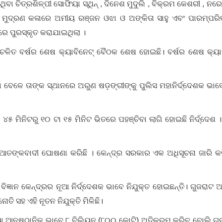
ିବା ଚିତ୍ରଶିଳ୍ପୀ ସୋଫିୟା ସ୍ଥିନ୍ , ଦିନେଶ ମୁଦୁଲି , ବିକ୍ରମ କେଶରୀ , ନରେ
 ମୁଦ୍ରଣ କଳାରେ ଅମୀୟ ରଞ୍ଜନ ଓଝା ଓ ଅଙ୍କିତା ସାହୁ ଏବଂ ପାରମ୍ପରିକ 
ରେ ପୁରସ୍କୃତ କରାଯାଇଥିଲା ।
ା ଚଳିତ ବର୍ଷର ଶେଷ କ୍ୟାବିନେଟ୍‌ ବୈଠକ ଶେଷ ହୋଇଛି। ବର୍ଷର ଶେଷ କ
 ବେଳେ ତାଙ୍କ ସ୍ଥାନରେ ଅରୁଣ ଷଡ଼ଙ୍ଗୀଙ୍କୁ ପୁଲିସ ମହାନିର୍ଦ୍ଦେଶକ ଭାବ
ା ୪୫ ମିନିଟରୁ ୧୦ ଟା ୧୫ ମିନିଟ ଭିତରେ ପହଞ୍ଚିବା ଲାଗି ହୋଇଛି ନିର୍ଦ
ଆତଙ୍କବାଦୀ ଘୋଷଣା କରିଛି । କେନ୍ଦ୍ର ସରକାର ଏକ ଅଧିସୂଚନା ଜାରି କର
୍ଞାନ କେନ୍ଦ୍ରର ନୂଆ ନିର୍ଦ୍ଦେଶକ ଭାବେ ନିଯୁକ୍ତ ହୋଇଛନ୍ତି। ଗୁଜରାଟ 
୍ନୋତି ସହ ଏହି ନୂତନ ନିଯୁକ୍ତି ମିଳିଛି।
ୟା ଆନୁଷ୍ଠାନିକ ଭାବେ ୮ ବିଲିୟନ (୮୦୦ କୋଟି) ଅତିକ୍ରମ କରିବ ବୋଲି ଗ