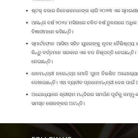
ଷ୍ଟକ୍‌ ବଜାର ନିବେଶକମାନଙ୍କ ଲାଗି ୨୦୨୩ ଏକ ସ୍ମରଣୀୟ ବ
ଆସନ୍ତା ବର୍ଷ ୨୦୨୪ ମସିହାରେ ଚଳିତ ବର୍ଷ ତୁଳନାରେ ଅଧିକ 
ବିଜ୍ଞାନୀମାନେ କହିଛନ୍ତି।
ସ୍ମାର୍ଟଫୋନ ଆସିବା ସହିତ ୟୁଜରଙ୍କୁ ନୂତନ ବୈଶିଷ୍ଟ୍
କିନ୍ତୁ ବର୍ତ୍ତମାନ ସରକାର ଏକ ବଡ ନିଷ୍ପତ୍ତି ନେଇଛନ୍ତି
ନେଇଛନ୍ତି।
ଧାନମନ୍ତ୍ରୀ ନରେନ୍ଦ୍ର ମୋଦି ପୁନଃ ବିକଶିତ ଅଯୋଧ୍ୟ
ଦେଖାଇଛନ୍ତି। ଏହା ବ୍ୟତୀତ ପ୍ରଧାନମନ୍ତ୍ରୀ ଦେଶ ପାଇଁ ଅ
ଅଯୋଧ୍ୟାରେ ଶ୍ରୀରାମ ମନ୍ଦିରର ସମର୍ପଣ ପୂର୍ବରୁ ଜମ୍ମୁ-କ
ସମସ୍ତ ଲୋକଙ୍କର ଅଟନ୍ତି।