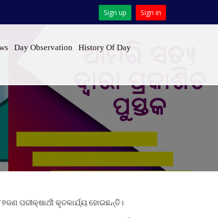
Sign up
Sign in
ews
Day Observation
History Of Day
ଣ ପରୀକ୍ଷାର୍ଥୀ କୃତକାର୍ଯ୍ୟ ହୋଇଛନ୍ତି।