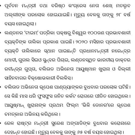
ପୂର୍ବତନ
ମନ୍ତ୍ରୀ
ତଥା
ବରିଷ୍ଠ
କଂଗ୍ରେସ
ନେତା
ଶେଖ୍
‍
ମତଲୁବ
ଅଲ୍ଲୀଙ୍କ
ପରଲୋକ
ହୋଇଯାଇଛି
।
ମୃତ୍ୟୁ
ବେଳକୁ
ତାଙ୍କୁ
୭୮
ବର୍ଷ
ବୟସ
ହୋଇଥିଲା
।
ଲଣ୍ଡନର
‘
ଟାଇମ୍
‍’
ପତ୍ରିକା
ପକ୍ଷରୁ
ବିଶ୍ୱର
୧୦୦ଜଣ
ପ୍ରଭାବଶାଳୀ
ବ୍ୟକ୍ତିଙ୍କ
ତାଲିକା
ପ୍ରକାଶ
ପାଇଛି
।
୨୦୨୦
ମସିହାର
ପ୍ରଭାବଶାଳୀ
ବ୍ୟକ୍ତି
ତାଲିକାରେ
ସ୍ଥାନ
ପାଇଛନ୍ତି
ପ୍ରଧାନମନ୍ତ୍ରୀ
ନରେନ୍ଦ୍ର
ମୋଦୀ
,
ଗୁଗଲ
ସିଇଓ
ସୁନ୍ଦର
ପିଚାଇ
,
ଲଣ୍ଡନସ୍ଥିତ
ଭାରତୀୟ
ଡାକ୍ତର
ରବୀନ୍ଦ୍ର
ଗୁପ୍ତା
,
ବଲିଉଡ
ଅଭିନେତା
ଆୟୁଷ୍ମାନ
ଖୁରାନା
ଓ
ଦିଲ୍ଲୀ
ସାହିନବାଗର
ବିକ୍ଷୋଭକାରୀ
ବିଲକିସ୍
।
ବଲିଉଡ
ଅଭିନେତା
ଭୂପେଶ
ପାଣ୍ଡ୍ୟାଙ୍କର
ବୁଧବାର
ପରଲୋକ
ଘଟିଛି
।
ସେ
କିଛି
ମାସ
ଧରି
ଫୁସ୍
ଫୁସ
ଜନିତ
କର୍କଟ
ରୋଗରେ
ପୀଡିତ
ହୋଇଥିଲେ
।
ଆୟୁଷ୍ମାନ୍
ଖୁରାନାଙ୍କ
ପ୍ରଥମ
ଫିଲ୍ମ
‘
ଭିକି
ଡୋନର
’
ରେ
ଭୂପେଶ
ଚମତ୍କାର
ଅଭିନୟ
କରିଥିଲେ
।
ରେଳ
ରାଷ୍ଟ୍ର
ମନ୍ତ୍ରୀ
ସୁରେଶ
ଅଙ୍ଗାଡିଙ୍କ
ବୁଧବାର
କରୋନାରେ
ଦେହାନ୍ତ
ହୋଇଛି
।
ମୃତ୍ୟୁ
ବେଳକୁ
ତାଙ୍କୁ
୬୫
ବର୍ଷ
ବୟସ
ହୋଇଥିଲା
।