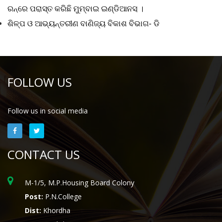
ରନ୍
ରେ
ପରାସ୍ତ
କରିଛି
ମୁମ୍ବାଇ
ଇଣ୍ଡିଆନସ୍
‌
।
ଶିଳ୍ପ
ଓ
ଆଭ୍ୟନ୍ତରୀଣ
ବାଣିଜ୍ୟ
ବିକାଶ
ବିଭାଗ
-
ଡି
FOLLOW US
Follow us in social media
CONTACT US
M-1/5, M.P.Housing Board Colony
Post:
P.N.College
Dist:
Khordha