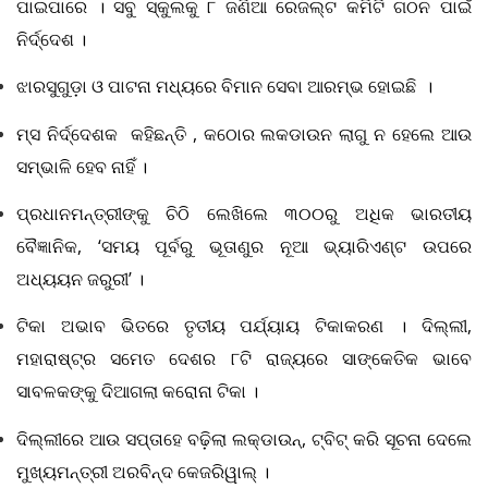
ପାଇପାରେ । ସବୁ ସ୍କୁଲକୁ ୮ ଜଣିଆ ରେଜଲ୍ଟ କମିଟି ଗଠନ ପାଇଁ
ନିର୍ଦ୍ଦେଶ ।
ଝାରସୁଗୁଡ଼ା ଓ ପାଟନା ମଧ୍ୟରେ ବିମାନ ସେବା ଆରମ୍ଭ ହୋଇଛି ।
ମ୍ସ ନିର୍ଦ୍ଦେଶକ କହିଛନ୍ତି
, କଠୋର ଲକଡାଉନ ଲାଗୁ ନ ହେଲେ ଆଉ
ସମ୍ଭାଳି ହେବ ନାହିଁ ।
ପ୍ରଧାନମନ୍ତ୍ରୀଙ୍କୁ ଚିଠି ଲେଖିଲେ ୩୦୦ରୁ ଅଧିକ ଭାରତୀୟ
ବୈଜ୍ଞାନିକ
, ‘ସମୟ ପୂର୍ବରୁ ଭୂତାଣୁର ନୂଆ ଭ୍ୟାରିଏଣ୍ଟ ଉପରେ
ଅଧ୍ୟୟନ ଜରୁରୀ’ ।
ଟିକା ଅଭାବ ଭିତରେ ତୃତୀୟ ପର୍ଯ୍ୟାୟ ଟିକାକରଣ । ଦିଲ୍ଲୀ
,
ମହାରାଷ୍ଟ୍ର ସମେତ ଦେଶର ୮ଟି ରାଜ୍ୟରେ ସାଙ୍କେତିକ ଭାବେ
ସାବଳକଙ୍କୁ ଦିଆଗଲା କରୋନା ଟିକା ।
ଦିଲ୍ଲୀରେ ଆଉ ସପ୍ତାହେ ବଢ଼ିଲା ଲକ୍‌ଡାଉନ୍‌
, ଟ୍ବିଟ୍‌ କରି ସୂଚନା ଦେଲେ
ମୁଖ୍ୟମନ୍ତ୍ରୀ ଅରବିନ୍ଦ କେଜରିୱାଲ୍‌ ।