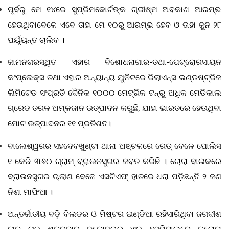
ପୂର୍ବରୁ ମେ ୧୪ରେ ସୁପ୍ରିମକୋର୍ଟଙ୍କ ଗ୍ରୀଷ୍ମ ଅବକାଶ ଆରମ୍ଭ
ହେଉଥିବାବେଳେ ଏବେ ତାହା ମେ ୧୦ରୁ ଆରମ୍ଭ ହେବ ଓ ତାହା ଜୁନ ୨୮
ପର୍ୟ଼୍ୟନ୍ତ ଚାଲିବ ।
ଜାମନଗରସ୍ଥିତ ଏହାର ବିଶୋଧନାଗାର-ତଥା-ପେଟ୍ରୋରସାୟନ
କଂପ୍ଲେକ୍ସ ତଥା ଏହାର ଅନ୍ୟାନ୍ୟ ୟୁନିଟରେ ରିଲାଏନ୍ସ ଇଣ୍ଡଷ୍ଟ୍ରିଜ
ଲିମିଟେଡ ସଂପ୍ରତି ଦୈନିକ ୧୦୦୦ ମେଟ୍ରିକ ଟନ୍‌ରୁ ଅଧିକ ମେଡିକାଲ
ଗ୍ରେଡ ତରଳ ଅମ୍ଳଜାନ ଉତ୍ପାଦନ କରୁଛି
, ଯାହା ଭାରତରେ ହେଉଥିବା
ମୋଟ ଉତ୍ପାଦନର ୧୧ ପ୍ରତିଶତ।
ବାଲେଶ୍ୱରର ସହଦେବଖୁଣ୍ଟା ଥାନା ଅଞ୍ଚଳରେ ରେଡ୍ ବେଳେ ପୋଲିସ
୧ କେଜି ୩୬୦ ଗ୍ରାମ୍ ବ୍ରାଉନସୁଗର ଜବତ କରିଛି । ଚୋରା ବାଇକରେ
ବ୍ରାଉନସୁଗର ଚାଲାଣ ବେଳେ ଏସଟିଏଫ୍ ହାତରେ ଧରା ପଡ଼ିଛନ୍ତି ୨ ଜଣ
ନିଶା ମାଫିଆ ।
ଅନ୍ତର୍ଜାତୀୟ ବଡ଼ି ବିଲଡର ଓ ମିଷ୍ଟର ଇଣ୍ଡିଆ ରହିସାରିଥିବା ଜଗଦୀଶ
ଲାଡ଼ ଗତ ଶୁକ୍ରବାର ବଡୋଦରାର ଏକ ହସ୍ପିଟାଲରେ କରୋନା