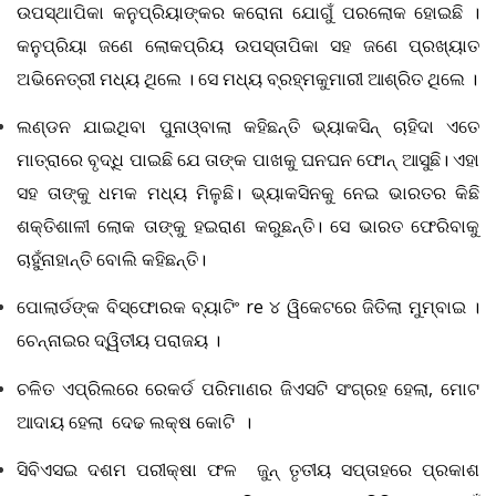
ଉପସ୍ଥାପିକା କନୁପ୍ରିୟାଙ୍କର କରୋନା ଯୋଗୁଁ ପରଲୋକ ହୋଇଛି ।
କନୁପ୍ରିୟା ଜଣେ ଲୋକପ୍ରିୟ ଉପସ୍ତାପିକା ସହ ଜଣେ ପ୍ରଖ୍ୟାତ
ଅଭିନେତ୍ରୀ ମଧ୍ୟ ଥିଲେ । ସେ ମଧ୍ୟ ବ୍ରହ୍ମକୁମାରୀ ଆଶ୍ରିତ ଥିଲେ ।
ଲଣ୍ଡନ ଯାଇଥିବା ପୁନାଓ୍ବାଲା କହିଛନ୍ତି ଭ୍ୟାକସିନ୍ ଚାହିଦା ଏତେ
ମାତ୍ରାରେ ବୃଦ୍ଧି ପାଇଛି ଯେ ତାଙ୍କ ପାଖକୁ ଘନଘନ ଫୋନ୍‌ ଆସୁଛି। ଏହା
ସହ ତାଙ୍କୁ ଧମକ ମଧ୍ୟ ମିଳୁଛି। ଭ୍ୟାକସିନକୁ ନେଇ ଭାରତର କିଛି
ଶକ୍ତିଶାଳୀ ଲୋକ ତାଙ୍କୁ ହଇରାଣ କରୁଛନ୍ତି। ସେ ଭାରତ ଫେରିବାକୁ
ଚାହୁଁନାହାନ୍ତି ବୋଲି କହିଛନ୍ତି।
ପୋଲାର୍ଡଙ୍କ ବିସ୍ଫୋରକ ବ୍ୟାଟିଂ
re ୪ ୱିକେଟରେ ଜିତିଲା ମୁମ୍ବାଇ ।
ଚେନ୍ନାଇର ଦ୍ୱିତୀୟ ପରାଜୟ ।
ଚଳିତ ଏପ୍ରିଲରେ ରେକର୍ଡ ପରିମାଣର ଜିଏସଟି ସଂଗ୍ରହ ହେଲା
, ମୋଟ
ଆଦାୟ ହେଲା ଦେଢ ଲକ୍ଷ କୋଟି ।
ସିବିଏସଇ ଦଶମ ପରୀକ୍ଷା ଫଳ ଜୁନ୍ ତୃତୀୟ ସପ୍ତାହରେ ପ୍ରକାଶ