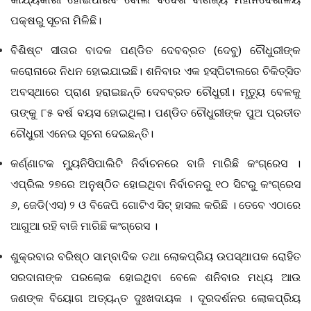
ପକ୍ଷରୁ ସୂଚନା ମିଳିଛି।
ବିଶିଷ୍ଟ ସୀତାର ବାଦକ ପଣ୍ଡିତ ଦେବବ୍ରତ (ଦେବୁ) ଚୌଧୁରୀଙ୍କ
କରୋନାରେ ନିଧନ ହୋଇଯାଇଛି। ଶନିବାର ଏକ ହସ୍ପିଟାଲରେ ଚିକିତ୍ସିତ
ଅବସ୍ଥାରେ ପ୍ରାଣ ହରାଇଛନ୍ତି ଦେବବ୍ରତ ଚୌଧୁରୀ। ମୃତ୍ୟୁ ବେଳକୁ
ତାଙ୍କୁ ୮୫ ବର୍ଷ ବୟସ ହୋଇଥିଲା। ପଣ୍ଡିତ ଚୌଧୁରୀଙ୍କ ପୁଅ ପ୍ରତୀତ
ଚୌଧୁରୀ ଏନେଇ ସୂଚନା ଦେଇଛନ୍ତି।
କର୍ଣ୍ଣାଟକ ମ୍ୟୁନିସିପାଲିଟି ନିର୍ବାଚନରେ ବାଜି ମାରିଛି କଂଗ୍ରେସ ।
ଏପ୍ରିଲ ୨୭ରେ ଅନୁଷ୍ଠିତ ହୋଇଥିବା ନିର୍ବାଚନରୁ ୧୦ ସିଟରୁ କଂଗ୍ରେସ
୬
, ଜେଡି(ଏସ) ୨ ଓ ବିଜେପି ଗୋଟିଏ ସିଟ୍ ହାସଲ କରିଛି । ତେବେ ଏଠାରେ
ଆଗୁଆ ରହି ବାଜି ମାରିଛି କଂଗ୍ରେସ ।
ଶୁକ୍ରବାର ବରିଷ୍ଠ ସାମ୍ବାଦିକ ତଥା ଲୋକପ୍ରିୟ ଉପସ୍ଥାପକ ରୋହିତ
ସରଦାନାଙ୍କ ପରଲୋକ ହୋଇଥିବା ବେଳେ ଶନିବାର ମଧ୍ୟ ଆଉ
ଜଣଙ୍କ ବିୟୋଗ ଅତ୍ୟନ୍ତ ଦୁଃଖଦାୟକ । ଦୂରଦର୍ଶନର ଲୋକପ୍ରିୟ