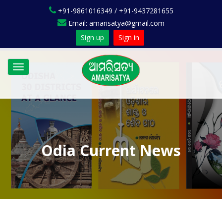
+91-9861016349 / +91-9437281655
Email: amarisatya@gmail.com
Sign up
Sign in
Toggle
navigation
Odia Current News