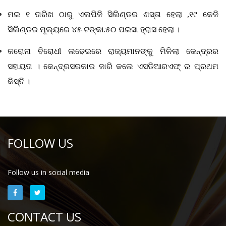
ମଇ ୧ ତାରିଖ ଠାରୁ ଏଲପିଜି ସିଲିଣ୍ଡର ଶସ୍ତା ହେଲା
,୧୯ କେଜି
ସିଲିଣ୍ଡର ମୂଲ୍ୟରେ ୪୫ ଟଙ୍କା.୫୦ ପଇସା ହ୍ରାସ ହେଲା ।
କରୋନା ବିରୋଧୀ ଲଢେଇରେ ରାଜ୍ୟମାନଙ୍କୁ ମିଳିଲା କେନ୍ଦ୍ରର
ସହାୟତା । କେନ୍ଦ୍ରସରକାର ଜାରି କଲେ ଏସଡିଆରଏଫ୍ ର ପ୍ରଥମ
କିସ୍ତି ।
FOLLOW US
Follow us in social media
CONTACT US