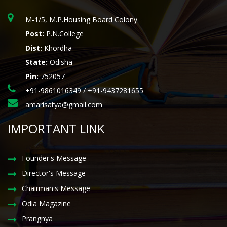
M-1/5, M.P.Housing Board Colony
Post:
P.N.College
Dist:
Khordha
State:
Odisha
Pin:
752057
+91-9861016349 / +91-9437281655
amarisatya@gmail.com
IMPORTANT LINK
Founder's Message
Director's Message
Chairman's Message
Odia Magazine
Prangnya