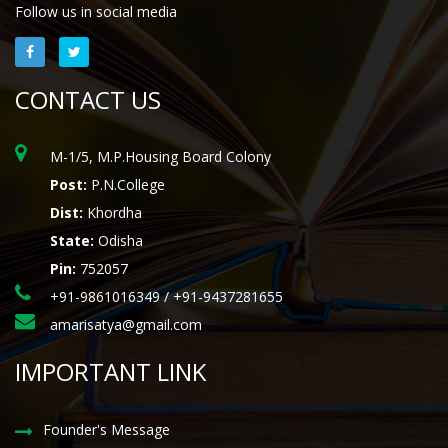
Follow us in social media
CONTACT US
M-1/5, M.P.Housing Board Colony
Post:
P.N.College
Dist:
Khordha
State:
Odisha
Pin:
752057
+91-9861016349 / +91-9437281655
amarisatya@gmail.com
IMPORTANT LINK
Founder's Message