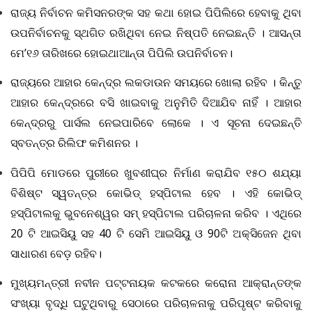
ରାଜ୍ୟ ନିର୍ବାଚନ କମିସନରଙ୍କ ସହ କଥା ହୋଇ ପିପିଲିରେ ହେବାକୁ ଥିବା
ଉପନିର୍ବାଚନକୁ ସ୍ଥଗିତ ରଖିଥିବା ନେଇ ନିଷ୍ପତି ନେଇଛନ୍ତି । ଆସନ୍ତା
ମେ
’୧୬ ତାରିଖରେ ହୋଇଥାଆନ୍ତା ପିପିଲି ଉପନିର୍ବାଚନ।
ରାଜ୍ୟରେ ଆହାର କେନ୍ଦ୍ର ଲକଡାଉନ ସମୟରେ ଖୋଲା ରହିବ । କିନ୍ତୁ
ଆହାର କେନ୍ଦ୍ରରେ ବସି ଖାଇବାକୁ ଅନୁମିତି ଦିଆଯିବ ନାହିଁ । ଆହାର
କେନ୍ଦ୍ରରୁ ପାର୍ସଲ ନେଇପାରିବେ ଲୋକେ । ଏ ସୂଚନା ଦେଇଛନ୍ତି
ସ୍ବତନ୍ତ୍ର ରିଲିଫ କମିଶନର ।
ପିପିପି ମୋଡରେ ପୁରୀରେ ଖୁବଶୀଘ୍ର ନିର୍ମାଣ କରାଯିବ ୧୫୦ ଶଯ୍ୟା
ବିଶିଷ୍ଟ ସ୍ୱତନ୍ତ୍ର କୋଭିଡ୍ ହସ୍ପିଟାଲ ହେବ । ଏହି କୋଭିଡ୍
ହସ୍ପିଟାଲକୁ ଭୁବନେଶ୍ୱର ସମ୍ ହସ୍ପିଟାଲ ପରିଚାଳନା କରିବ । ଏଥିରେ
20 ଟି ଆଇସିୟୁ ସହ 40 ଟି ସେମି ଆଇସିୟୁ ଓ 90ଟି ଅକ୍ସିଜେନ ଥିବା
ସାଧାରଣ ବେଡ଼ ରହିବ।
ମୁଖ୍ୟମନ୍ତ୍ରୀ ନବୀନ ପଟ୍ଟନାୟକ କଟକରେ କରୋନା ଆକ୍ରାନ୍ତଙ୍କ
ସଂଖ୍ୟା ବୃଦ୍ଧି ଘଟୁଥିବାରୁ ସେଠାରେ ପରିଚାଳନାକୁ ପରିପୃଷ୍ଟ କରିବାକୁ