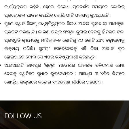
କାର୍ଯ୍ୟକ୍ରମ ରହିଛି। ହେଲେ ବିରୋଧ ପ୍ରଦର୍ଶନ ସମୟରେ କୋଭିଡ୍
ପ୍ରଟୋକଲ ପାଳନ କରାଯିବ ବୋଲି ପାର୍ଟି ପକ୍ଷରୁ କୁହାଯାଇଛି।
ମୁଣେ ସ୍ଥିତ ସିରମ୍‌ ଇନ୍‌ଷ୍ଟିଚ୍ୟୁଟର ସିଇଓ ଆଦର ପୁନାଵାଲା ଆଶଙ୍କା
ପ୍ରକଟ କରିଛନ୍ତି। କାରଣ ତାଙ୍କ ସଂସ୍ଥା ଜୁଲାଇ ବେଳକୁ ହିଁ ନିଜର ଟିକା
ପ୍ରସ୍ତୁତି କ୍ଷମତାକୁ ମାସିକ ୬-୭ କୋଟିରୁ ୧୦ କୋଟି ଯାଏ ବଢ଼ାଇବାକୁ
ଲକ୍ଷ୍ୟ ରଖିଛି। ସୁତରାଂ ସେତେବେଳକୁ ଏହି ଟିକା ଅଭାବ ଦୂର
ହୋଇପାରେ ବୋଲି ସେ ଏପରି ଭବିଷ୍ୟବାଣୀ କରିଛନ୍ତି।
ଆଇଆଇଟି କାନପୁର ‘ସୂତ୍ର’ ମଡେଲର ଆକଳନ ଚଳିତମାସ ଶେଷ
ବେଳକୁ ସ୍ଥିତିରେ ସୁଧାର ଭୁବନେଶ୍ବର : ଆସନ୍ତା ୩-୪ଦିନ ଭିତରେ
ଖୋର୍ଦ୍ଧା ଜିଲ୍ଲାରେ କରୋନା ସଂକ୍ରମଣ ଶୀର୍ଷରେ ପହଞ୍ଚିବ।
FOLLOW US