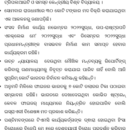
ଟ୍ରିପଲଆଇଟି ଓ ସମସ୍ତ କେନ୍ଦ୍ରୀୟ ବିଶ୍ବ ବିଦ୍ୟାଳୟ ।
ସୋମବାର ରାଜଧାନୀରେ ୩୦ କୋଟି ଟଙ୍କାର ମଦ ବିକ୍ରି କରାଯାଇଥିବା
ଏକ ଆକଳନରୁ ଜଣାପଡ଼ିଛି।
ସଂସଦ ନିର୍ମାଣ କାର୍ଯ୍ୟ ନଭେମ୍ବର ୨୦୨୨ସୁଦ୍ଧା, ଉପ-ରାଷ୍ଟ୍ରପତି
ଏନକ୍ଲେଭ ମେ’ ୨୦୨୨ସୁଦ୍ଧା ଏବଂ ଡିସେମ୍ବର ୨୦୨୨ସୁଦ୍ଧା
ପ୍ରଧାନମନ୍ତ୍ରୀଙ୍କ ବାସଭବନ ନିର୍ମାଣ କାମ ସମାପ୍ତ ହେବାର
କାର୍ଯ୍ୟକ୍ରମ ରହିଛି।
ଉଚ୍ଚ ନ୍ୟାୟାଳୟ
ଦେଉଥିବା ମୌଖିକ ମନ୍ତବ୍ୟକୁ ରିପୋର୍ଟିଙ୍ଗ୍
କରିବାରୁ ଗଣମାଧ୍ୟମକୁ ନିବୃତ୍ତ କରାଯାଇ ପାରିବ ନାହିଁ ବୋଲି ଆଜି
ସୁପ୍ରିମ୍‌ କୋର୍ଟ ଭାରତର ନିର୍ବାଚନ କମିସନ୍‌କୁ କହିଛନ୍ତି।
ଅନୁମତି ମିଳିଲେ ଫାଇଜର ଭାରତକୁ ୭ କୋଟି ଡଲାରର ଟିକା ପଠାଇବା
ସମ୍ଭାବନା ରହିଛି। ଭାରତରେ ଦେଖାଦେଇଥିବା କୋଭିଡ ଷ୍ଟ୍ରେନ୍
କେବଳ ଫାଇଜର୍ ମାଧ୍ୟମରେ ନିୟନ୍ତ୍ରିତ ହୋଇପାରିବ ବୋଲି
ଇସ୍ରାଏଲୀ ବିଶେଷଜ୍ଞ ମତ ପ୍ରକାଶ କରିଛନ୍ତି।
ପଶ୍ଚିମବଙ୍ଗରେ ଟିଏମସି କାର୍ଯ୍ୟକର୍ତ୍ତାଙ୍କ ଦ୍ଵାରା ହୋଇଥିବା ହିଂସା
ବିରୋଧରେ ବିଜେପି ମେ ୫ରେ ଦେଶବ୍ୟାପୀ ବିରୋଧ ପ୍ରଦର୍ଶନ କରିବାର