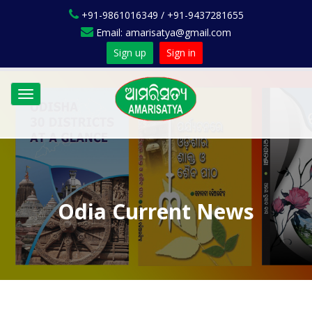
+91-9861016349 / +91-9437281655
Email: amarisatya@gmail.com
Sign up
Sign in
Toggle
navigation
Odia Current News