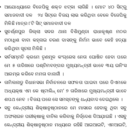
ଆଯୋଧ୍ୟାରେ ବିଜେପିକୁ ଶକ୍ତ ଝଟ୍‌କା ଲାଗିଛି । ମୋଟ ୪୦ ସିଟ୍‌ରୁ
ସମାଜବାଦୀ ଦଳ ୨୪ ସିଟ୍‌ରେ ବିଜୟ ଲାଭ କରିଥିବା ବେଳେ ବିଜେପିକୁ
ମିଳିଛି ମାତ୍ର ୮ଟି ସିଟ୍‌ ସମାଜବାଦୀ ଦଳ
ସୁବର୍ଣ୍ଣପୁର ଜିଲ୍ଲା ସଦର ଥାନା ବିଶିମୁଣ୍ଡା ରାଧାକୃଷ୍ଣ ମଠର
ମଠାଧିଶ ବାବା କହ୍ନାଇ ଚରଣ ଦାସଙ୍କୁ ନିର୍ମମ ଭାବେ କେହି ହତ୍ୟା
କରିଥିବା ସୂଚନା ମିଳିଛି ।
ସର୍ବସମ୍ମତି କ୍ରମେ ତୃଣମୂଳ କଂଗ୍ରେସ ନେତା ଘୋଷିତ ହେବା ପରେ
ମେ ୫ ତାରିଖରେ ପଶ୍ଚିମବଙ୍ଗର ମୁଖ୍ୟମନ୍ତ୍ରୀ ଭାବେ ୩ୟ ଇନିଂସ
ଆରମ୍ଭ କରିବେ ମମତା ବାନାର୍ଜୀ
।
ତାମିଲନାଡୁ ବିଧାନସଭା ନିର୍ବାଚନରେ ​​ସଫଳତା ପାଇବା ପରେ ଡିଏମକେ
ଅଧ୍ୟକ୍ଷ ଏମ କେ ଷ୍ଟାଲିନ୍ ମେ’ ୭ ତାରିଖରେ ମୁଖ୍ୟମନ୍ତ୍ରୀ ଭାବେ
ଶପଥ ନେବ । ବିଜୟ ପରେ ସେ ସମସ୍ତଙ୍କୁ ଧନ୍ୟବାଦ ଦେଇଥିଲେ ।
ସବୁ କେନ୍ଦ୍ରୀୟ ଶିକ୍ଷାନୁଷ୍ଠାନରେ ମେ ମାସରେ ହେବାକୁ ଥିବା ସବୁ
ଅଫଲାଇନ ପରୀକ୍ଷାକୁ ବାତିଲ କରିବାକୁ ନିର୍ଦ୍ଦେଶ ଦିଆଯ଼ାଇଛି । ଏସବୁ
କେନ୍ଦ୍ରୀୟ ଶିକ୍ଷାନୁଷ୍ଠାନ ମଧ୍ୟରେ ରହିଛି ଆଇଆଇଟି
, ଏନଆଇଟି,