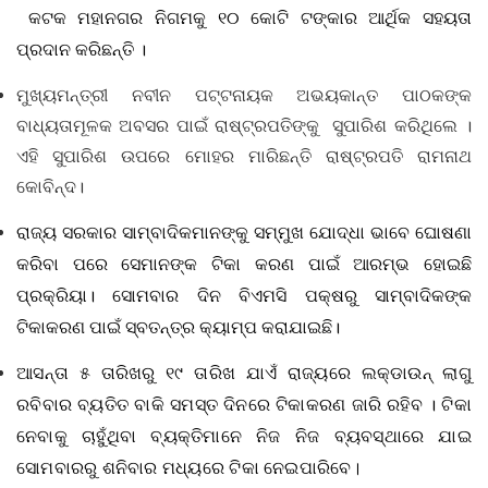
କଟକ ମହାନଗର ନିଗମକୁ ୧୦ କୋଟି ଟଙ୍କାର ଆର୍ଥିକ ସହୟତା
ପ୍ରଦାନ କରିଛନ୍ତି ।
ମୁଖ୍ୟମନ୍ତ୍ରୀ ନବୀନ ପଟ୍ଟନାୟକ ଅଭୟକାନ୍ତ ପାଠକଙ୍କ
ବାଧ୍ୟତାମୂଳକ ଅବସର ପାଇଁ ରାଷ୍ଟ୍ରପତିଙ୍କୁ ସୁପାରିଶ କରିଥିଲେ ।
ଏହି ସୁପାରିଶ ଉପରେ ମୋହର ମାରିଛନ୍ତି ରାଷ୍ଟ୍ରପତି ରାମନାଥ
କୋବିନ୍ଦ।
ରାଜ୍ୟ ସରକାର ସାମ୍ବାଦିକମାନଙ୍କୁ ସମ୍ମୁଖ ଯୋଦ୍ଧା ଭାବେ ଘୋଷଣା
କରିବା ପରେ ସେମାନଙ୍କ ଟିକା କରଣ ପାଇଁ ଆରମ୍ଭ ହୋଇଛି
ପ୍ରକ୍ରିୟା। ସୋମବାର ଦିନ ବିଏମସି ପକ୍ଷରୁ ସାମ୍ବାଦିକଙ୍କ
ଟିକାକରଣ ପାଇଁ ସ୍ବତନ୍ତ୍ର କ୍ୟାମ୍ପ କରାଯାଇଛି।
ଆସନ୍ତା ୫ ତାରିଖରୁ ୧୯ ତାରିଖ ଯାଏଁ ରାଜ୍ୟରେ ଲକ୍‌ଡାଉନ୍‌ ଲାଗୁ
ରବିବାର ବ୍ୟତିତ ବାକି ସମସ୍ତ ଦିନରେ ଟିକାକରଣ ଜାରି ରହିବ । ଟିକା
ନେବାକୁ ଚାହୁଁଥିବା ବ୍ୟକ୍ତିମାନେ ନିଜ ନିଜ ବ୍ୟବସ୍ଥାରେ ଯାଇ
ସୋମବାରରୁ ଶନିବାର ମଧ୍ୟରେ ଟିକା ନେଇପାରିବେ
।