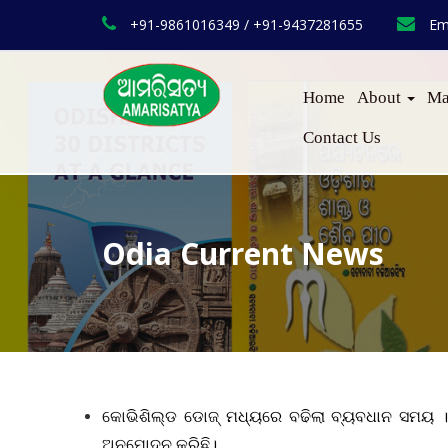
+91-9861016349 / +91-9437281655
Em
Home
About
Ma
Contact Us
Odia Current News
କୋଭିଶିଲ୍ଡ ଡୋଜ୍ ମଧ୍ୟରେ ବଢିଲା ବ୍ୟବଧାନ ସମୟ । କ
ଅନୁମୋଦନ କରିଛି।