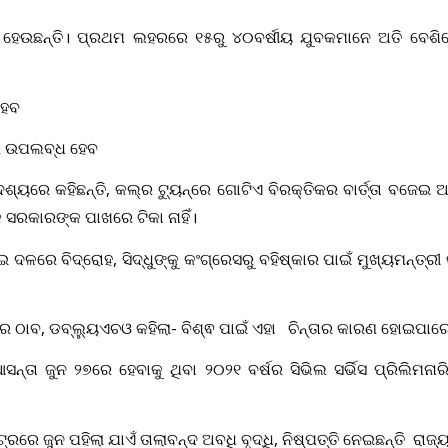
ତ ହେଉଛନ୍ତି। ପ୍ରଥମ ଲହରରେ ୧୫ରୁ ୪୦ବର୍ଷୀୟ ଯୁବକମାନେ ଅତି ବେଶ
ହେବ
ରରେ ଉପଲବ୍ଧ ହେବ
ଶ୍ୟରେ କହିଛନ୍ତି, କଲ୍‌ର ଟ୍ୟୁନ୍‌ରେ ଗୋଟିଏ ବିରକ୍ତିକର ବାର୍ତ୍ତା ବଜେଇ
ି ସରକାରଙ୍କ ପାଖରେ ଟିକା ନାହିଁ।
 ଦଳରେ ବିଦ୍ରୋହ, ସିଦ୍ଧୁଙ୍କୁ କଂଗ୍ରେସରୁ ବହିଷ୍କାର ପାଇଁ ମୁଖ୍ୟମନ୍ତ୍
 ଠାବ, ଡବ୍ଲ୍ୟୁଏଚଓ କହିଲା- ବିଶ୍ଵ ପାଇଁ ଏହା ଚିନ୍ତାର କାରଣ ହୋଇପାର
ନ୍ତା ଜୁନ ୨୭ରେ ହେବାକୁ ଥିବା ୨୦୨୧ ବର୍ଷର ସିଭିଲ ସର୍ଭିସ ପ୍ରିଲିମନାର
ରରେ ଜୁନ ପହିଲା ଯାଏଁ ତାଲାବନ୍ଦ ଅବଧି ବୃଦ୍ଧି, ନିଷ୍ପତ୍ତି ନେଇଛନ୍ତି ରା