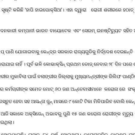
ସୃଷ୍ଟି କରିଛି ‘ହାପି ହାଇପୋକ୍ସିଆ’। ଏହା ଦ୍ୱାରା ରୋଗୀ ଶରୀରରେ ହଠାତ
ାଦନକାରୀ କମ୍ପାନୀ ଭାରତ ବାୟୋଟେକ ଏବଂ ସେରମ୍‍ ଇନଷ୍ଟିଚ୍ୟୁଟ ସହିତ 
୍‍ ପାଣି ଯୋଗାଇବାକୁ କେନ୍ଦ୍ର ସରକାର ରାଜ୍ୟଗୁଡିକୁ ନିର୍ଦ୍ଦେଶ ଦେଇଛନ୍ତି
ାଯାଇ ନାହିଁ । ପୂର୍ବ ଭଳି କୋଭାକ୍ସିନ୍ ପ୍ରଥମ ଡୋଜ୍ ନେବାର ୨୮ ଦିନ ପରେ
 ମୁକାବିଲା ପାଇଁ ବଲାଙ୍ଗୀର ଜିଲ୍ଲାକୁ ମୁଖ୍ୟମନ୍ତ୍ରୀଙ୍କ ରିଲିଫ ପାଣ୍ଠିର
ାନର କର୍ମଚାରୀଙ୍କ ସମେତ ମୋଟ୍ ୬୦ ଜଣ ଅନ୍ତେବାସୀମାନେ କରୋନା ରେ ସଂ
ତୁତ ହେବା ସହ ଆସନ୍ତା ଜୁନ୍‌ ମାସରେ ୯ କୋଟି ଟିକା ମିଳିପାରିବ ବୋଲି କେନ୍ଦ୍ର 
ି ସକାଳେ ଅକ୍ସିଜେନ୍‌ ଅଭାବରୁ ପୁଣି ୧୫ ଜଣ କରୋନା ରୋଗୀଙ୍କ ମୃତ୍ୟୁ ଘ
ାଇଥିଲା।
ହୋଇଯାଇଛି। ତାଙ୍କୁ ୮୪ ବର୍ଷ ହୋଇଥିଲା। କରୋନା‌ଜନିତ କ‌ାରଣରୁ ତା