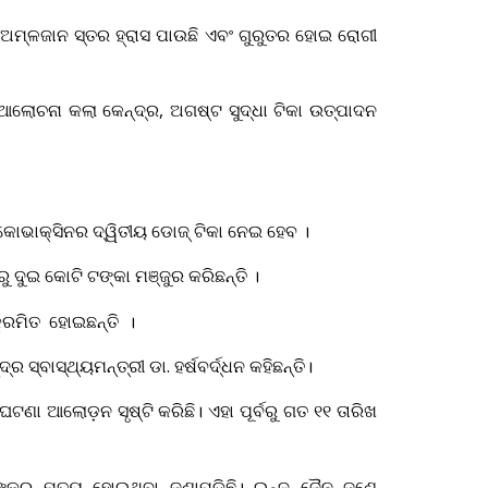
୍‌ ଅମ୍ଳଜାନ ସ୍ତର ହ୍ରାସ ପାଉଛି ଏବଂ ଗୁରୁତର ହୋଇ ରୋଗୀ
ଆଲୋଚନା କଲା କେନ୍ଦ୍ର, ଅଗଷ୍ଟ ସୁଦ୍ଧା ଟିକା ଉତ୍ପାଦନ
 କୋଭାକ୍ସିନର ଦ୍ୱିତୀୟ ଡୋଜ୍ ଟିକା ନେଇ ହେବ ।
ୁ ଦୁଇ କୋଟି ଟଙ୍କା ମଞ୍ଜୁର କରିଛନ୍ତି ।
କ୍ରମିତ ହୋଇଛନ୍ତି ।
ସ୍ବାସ୍ଥ୍ୟମନ୍ତ୍ରୀ ଡା. ହର୍ଷବର୍ଦ୍ଧନ କହିଛନ୍ତି।
ଟଣା ଆଲୋଡ଼ନ ସୃଷ୍ଟି କରିଛି। ଏହା ପୂର୍ବରୁ ଗତ ୧୧ ତାରିଖ
ଙ୍କର ମୃତ୍ୟୁ ହୋଇଥିବା ଜଣାପଡ଼ିଛି। ଇନ୍ଦୁ ଜୈନ ଜଣେ