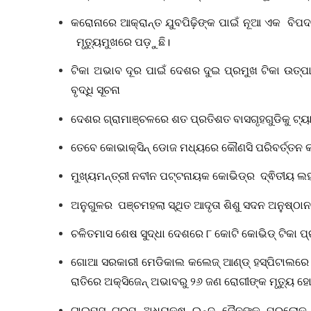
କରୋନାରେ ଆକ୍ରାନ୍ତ ଯୁବପିଢ଼ିଙ୍କ ପାଇଁ ନୂଆ ଏକ ବିପଦ 
ମୃତ୍ୟୁମୁଖରେ ପଡ଼ୁଛି।
ଟିକା ଅଭାବ ଦୂର ପାଇଁ ଦେଶର ଦୁଇ ପ୍ରମୁଖ ଟିକା ଉତ୍ପ
ବୃଦ୍ଧି ସୂଚନା
ଦେଶର ଗ୍ରାମାଞ୍ଚଳରେ ଶତ ପ୍ରତିଶତ ବାସଗୃହଗୁଡିକୁ ଟ୍ୟାପ
ତେବେ କୋଭାକ୍ସିନ୍ ଡୋଜ ମଧ୍ୟରେ କୌଣସି ପରିବର୍ତ୍ତନ କର
ମୁଖ୍ୟମନ୍ତ୍ରୀ ନବୀନ ପଟ୍ଟନାୟକ କୋଭିଡ୍ର ଦ୍ଵିତୀୟ ଲହରୀର
ଅନୁଗୁଳର ପଞ୍ଚମହଲା ସ୍ଥିତ ଆଦୃତା ଶିଶୁ ସଦନ ଅନୁଷ୍ଠ
ଚଳିତମାସ ଶେଷ ସୁଦ୍ଧା ଦେଶରେ ୮ କୋଟି କୋଭିଡ୍‌ ଟିକା ପ୍ରସ୍
ଗୋଆ ସରକାରୀ ମେଡିକାଲ କଲେଜ୍‌ ଆଣ୍ଡ୍‌ ହସ୍ପିଟାଲରେ ଆଜ
ରାତିରେ ଅକ୍ସିଜେନ୍‌ ଅଭାବରୁ ୨୬ ଜଣ ରୋଗୀଙ୍କ ମୃତ୍ୟୁ ହେ
ଟାଇମ୍ସ ଗ୍ରୁପ୍‌ ଅଧ୍ୟକ୍ଷ ଇନ୍ଦୁ ଜୈନଙ୍କ ପରଲୋକ 