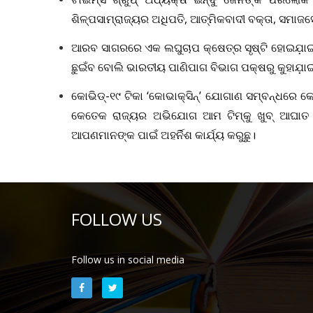
ଶିଳ୍ପସାମ୍ରାଜ୍ୟର ଅଧିପତି, ଆତ୍ମିକବାଦୀ ବକ୍ତା, ସମାଜ
ଆରବ ସାଗରରେ ଏକ ଲଘୁଚାପ କ୍ଷେତ୍ର ସୃଷ୍ଟି ହୋଇଯ଼ାଇଛି
ଛୁଇଁବ ବୋଲି ଭାରତୀୟ ପାଣିପାଗ ବିଭାଗ ପକ୍ଷରୁ କୁହାଯ଼ାଇ
କୋଭିଡ୍‌-୧୯ ଟିକା ‘କୋଭାକ୍ସିନ୍‌’ ଯୋଗାଣ ସମ୍ବନ୍
କେତେକ ରାଜ୍ୟର ଅଭିଯୋଗ ଆମ ଟିମ୍‌କୁ ଖୁବ୍‌ ଆଘାତ ଦ
ଆପଣମାନଙ୍କ ପାଇଁ ଅହର୍ନିଶ କାର୍ଯ୍ୟ କରୁଛୁ।
FOLLOW US
Follow us in social media