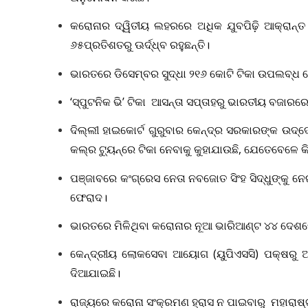
କରୋନାର ଦ୍ୱିତୀୟ ଲହରରେ ଅଧିକ ଯୁବପିଢ଼ି ଆକ୍ରାନ୍
୬୫ପ୍ରତିଶତରୁ ଊର୍ଦ୍ଧ୍ବ ରହୁଛନ୍ତି।
ଭାରତରେ ଡିସେମ୍ବର ସୁଦ୍ଧା ୨୧୬ କୋଟି ଟିକା ଉପଲବ୍ଧ 
‘ସ୍ପୁଟନିକ ଭି’ ଟିକା ଆସନ୍ତା ସପ୍ତାହରୁ ଭାରତୀୟ ବଜା
ଦିଲ୍ଲୀ ହାଇକୋର୍ଟ ଗୁରୁବାର କେନ୍ଦ୍ର ସରକାରଙ୍କ ଉଦ୍ଦେ
କଲ୍‌ର ଟ୍ୟୁନ୍‌ରେ ଟିକା ନେବାକୁ କୁହାଯାଉଛି, ଯେତେବେଳେ କ
ପଞ୍ଜାବରେ କଂଗ୍ରେସ ନେତା ନବଜୋତ ସିଂହ ସିଦ୍ଧୁଙ୍କୁ ନେଇ
ଫେରାଦ।
ଭାରତରେ ମିଳିଥିବା କରୋନାର ନୂଆ ଭାରିଆଣ୍ଟ ୪୪ ଦେଶରେ
କେନ୍ଦ୍ରୀୟ ଲୋକସେବା ଆୟୋଗ (ୟୁପିଏସସି) ପକ୍ଷରୁ ଆସ
ଦିଆଯାଇଛି।
ରାଜ୍ୟରେ କରୋନା ସଂକ୍ରମଣ ହ୍ରାସ ନ ପାଇବାରୁ ମହାରାଷ୍ଟ୍