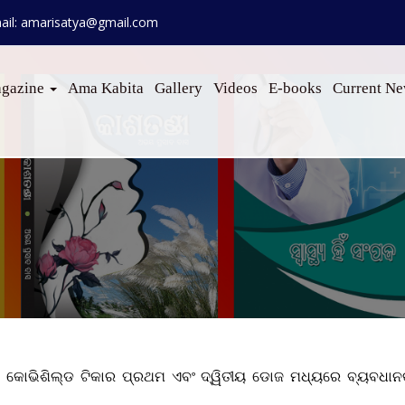
ail: amarisatya@gmail.com
gazine
Ama Kabita
Gallery
Videos
E-books
Current N
ୋଭିଶିଲ୍ଡ ଟିକାର ପ୍ରଥମ ଏବଂ ଦ୍ୱିତୀୟ ଡୋଜ ମଧ୍ୟରେ ବ୍ୟବଧାନକୁ ୧୨ର