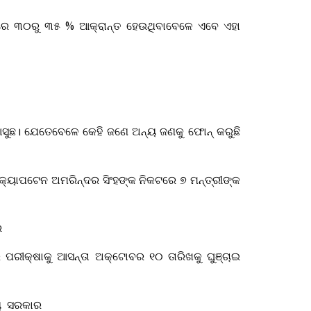
ିରେ ୩୦ରୁ ୩୫ % ଆକ୍ରାନ୍ତ ହେଉଥିବାବେଳେ ଏବେ ଏହା
 ଆସୁଛ। ଯେତେବେଳେ କେହି ଜଣେ ଅନ୍ୟ ଜଣକୁ ଫୋନ୍‌ କରୁଛି
ରୀ କ୍ୟାପଟେନ ଅମରିନ୍ଦର ସିଂହଙ୍କ ନିକଟରେ ୭ ମନ୍ତ୍ରୀଙ୍କ
େ
ି ପରୀକ୍ଷାକୁ ଆସନ୍ତା ଅକ୍ଟୋବର ୧୦ ତାରିଖକୁ ଘୁଞ୍ଚାଇ
ଜ୍ୟ ସରକାର