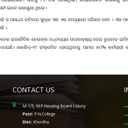
ସେବୀ ଭାବେ ଜଣାଶୁଣା ଥିଲେ।
 ଓ ଆସନ୍ତା ରବିବାର ସୁଦ୍ଧା ଏହା ଏକ ବାତ୍ୟାରେ ପରିଣତ ହେବ । ଏହା ଆସନ
ଛି ।
ଧରେ କେତେକ ରାଜନୈତିକ ନେତାଙ୍କ ମନ୍ତବ୍ୟର ଉପଲକ୍ଷ୍ୟ ଦେଇ ବୁଧବାର ରା
େଇଛି। କୋଭିଡ୍‌-୧୯ ସଂକ୍ରମିତ ‌ହୋଇଥିବାରୁ ଆମର ୫୦% କର୍ମଚାରୀ 
CONTACT US
I
M-1/5, M.P.Housing Board Colony
Post:
P.N.College
Dist:
Khordha