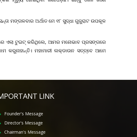
୍ତା ମଙ୍ଗଳବାର ଅର୍ଥାତ ମେ ୧୮ ସୁଦ୍ଧା ଗୁଜୁରାଟ ଉପକୂଳ
ତିରେ ଏଲା ଟୁଇଟ୍‌ କରିଥିଲେ, ଆମର ମନୋଭାବ ପ୍ରସଙ୍ଗରେ
କାମ କରୁନାହାନ୍ତି। ମହାମାରୀ ଲକ୍‌ଡାଉନ ସତ୍ତ୍ବେ ଆମେ
MPORTANT LINK
Founder's Message
Director's Message
Chairman's Message