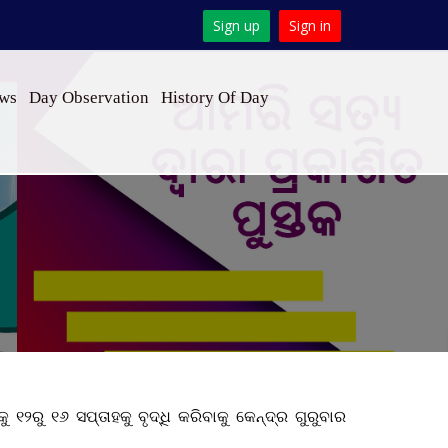
Sign up
Sign in
ews
Day Observation
History Of Day
ୁ ୧୬ ସପ୍ତାହକୁ ବୃଦ୍ଧି କରିବାକୁ କେନ୍ଦ୍ର ଗୁରୁବାର