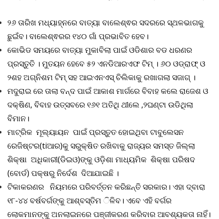
୨୬ ତାରିଖ ମଧ୍ୟାହ୍ନରେ ବାତ୍ୟା ବାଲେଶ୍ଵର ସଦରରେ ସ୍ଥଳଭାଗକୁ
ଛୁଇଁବ। ବାଲେଶ୍ଵରର ୧୪୦ ଗାଁ ପ୍ରଭାବିତ ହେବ।
କୋଭିଡ ସମୟରେ ବାତ୍ୟା ମୁକାବିଲା ପାଇଁ ଓଡିଶାର ବଡ ଧରଣର
ପ୍ରସ୍ତୁତି । ମୁତୟନ ହେବେ ୫୨ ଏନଡିଆରଏଫ ଟିମ୍ । ୬୦ ଓଡ୍ରାଫ୍ ଓ
୨ଶହ ଅଗ୍ନିଶମ ଟିମ୍ ସହ ଆଇଏନଏସ୍ ଚିଲିକାକୁ ରଖାଗଲା ସଜାଗ୍ ।
ମଦୁରାଇ ରେ ତାଲା ବନ୍ଦ ପାଇଁ ଆକାଶ ମାର୍ଗରେ ବିବାହ କଲେ ରାଜେଶ ଓ
ଦକ୍ଷିଣ, ବିବାହ ଉତ୍ସବରେ ୧୬୧ ଅତିଥି ଥୀଲେ ,୨ଘଣ୍ଟା ଉଡିଥିଲା
ବିମାନ।
ମାଟ୍ରିକ ମୂଲ୍ୟାୟନ ପାଇଁ ପ୍ରସ୍ତୁତ ହୋଇଥିବା ଟାବୁଲେସନ
ରେଜିଷ୍ଟର(tiଆର)କୁ ସରୁକ୍ଷିତ ରଖିବାକୁ ରାଜ୍ୟର ସମସ୍ତ ଜିଲ୍ଲା
ଶିକ୍ଷା ଅଧିକାରୀ(ଡିଇଓ)ଙ୍କୁ ଓଡ଼ିଶା ମାଧ୍ୟମିକ ଶିକ୍ଷା ପରିଷଦ
(ବୋର୍ଡ) ପକ୍ଷରୁ ନିର୍ଦେଶ ଦିଆଯାଇଛି ।
ଟିକାକରଣର ନିୟମରେ ପରିବର୍ତ୍ତନ କରିଛନ୍ତି ସରକାର। ଏହା ଦ୍ବାରା
୧୮-୪୪ ବର୍ଷବର୍ଗଙ୍କୁ ଆଶ୍ବସ୍ତିମ ିଳିବ। ଏବେ ଏହି ବର୍ଗର
ଲୋକମାନଙ୍କୁ ଅନଲାଇନରେ ପଞ୍ଜୀକରଣ କରିବାର ଆବଶ୍ୟକତା ନାହିଁ।