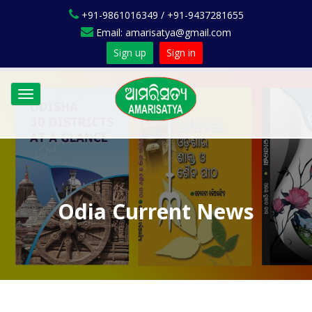
+91-9861016349 / +91-9437281655
Email: amarisatya@gmail.com
Sign up
Sign in
Toggle
navigation
Odia Current News