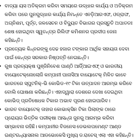
ବାତ୍ୟା ୟସ ଅତିକ୍ରମ କରିବା ସମୟରେ ଉଦ୍ଧାର କାର୍ଯ୍ୟ ଓ ଅତିକ୍ରମ
କରିବା ପରେ ପୁନରୁଦ୍ଧାର କାର୍ଯ୍ୟ ନିମନ୍ତେ ଏନଡ଼ିଆରଏଫ, ଓଡ୍ରାଫ,
ଅଗ୍ନିଶମ, ପୂର୍ତ୍ତ, ଜଳସେଚନ ଓ ବିଦ୍ୟୁତ ବିଭାଗର ପ୍ରସ୍ତୁତି ଅପାତତଃ
ଶେଷ ହୋଇଥିବା ସ୍ୱତନ୍ତ୍ର ରିଲିଫ କମିଶନର ପ୍ରଦୀପ ଜେନା
କହିଛନ୍ତି।
ପ୍ରତ୍ୟେକ କିନ୍ନରଙ୍କୁ ଦେଢ ହଜାର ଟଙ୍କାର ଆର୍ଥିକ ସହାୟତା ଦେବା
ପାଇଁ କେନ୍ଦ୍ର ସରକାର ନିଷ୍ପତ୍ତି ନେଇଛନ୍ତି।
ରୁଷ ପ୍ରତ୍ୟକ୍ଷ ପୁଞ୍ଜିନିବେଶ ପାଣ୍ଠି ଆର୍ଡି୍ଆଇଏଫ୍‍ ଓ ଭାରତୀୟ
ବାୟୋଟେକ୍ନୋଲୋଜି କମ୍ପାନୀ ପାନାସିଆ ବାୟୋଟେକ୍‍ ମିଳିତ ଭାବେ
ଭାରତରେ ସ୍ପୁଟନିକ୍‍-ଭି କୋଭିଡ-୧୯ ଟିକା ଉତ୍ପାଦନ ଆରମ୍ଭ କରିବେ
ବୋଲି ଘୋଷଣା କରିଛନ୍ତି। ଏହାଦ୍ୱାରା ଦେଶରେ ଦେଖା ଦେଇଥିବା
କୋଭିଡ୍‍ ପ୍ରତିଷେଧକ ଟିକାର ଅଭାବ ପୂରଣ ହୋଇପାରିବ।
ଭାରତ ବାୟୋଟେକ୍‍ ତାହାର କୋଭାକ୍ସିନ ଟିକା ପିଲାଙ୍କ ଠାରେ
ପ୍ରୋୟଗ ଭିତ୍ତିକ ପରୀକ୍ଷା ଆସନ୍ତା ଜୁନରୁ ଆରମ୍ଭ କରିବା
ସମ୍ଭାବନା ରହିଛି। କମ୍ପାନୀର ବିଜନେସ ଡେଭଲପମେଣ୍ଟ ଆଣ୍ଡ
ଇଣ୍ଟରନ୍ୟାସନାଲ ଆଡଭୋକେସି ମୁଖ୍ୟ ଡ.ରାଚେସ୍‍ ଏଲା ଏହା କହିଛନ୍ତି।