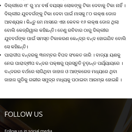
ଦିଲ୍ଲୀରେ ୧୮ ରୁ ୪୪ ବର୍ଷ ବୟସ୍କ ଲୋକଙ୍କୁ ଟିକା ଦେବାକୁ ଟିକା ନାହିଁ ।
ଦିଲ୍ଲୀର ଯୁବବର୍ଗଙ୍କୁ ଟିକା ଦେବା ପାଇଁ ମାସକୁ ୮୦ ଲକ୍ଷ ଡୋଜ
ଆବଶ୍ୟକ। କିନ୍ତୁ ମେ ମାସରେ ଏହା କେବଳ ୧୬ ଲକ୍ଷ ଡୋଜ ଥିଲା
ବୋଲି କେଜ୍ରିୱାଲ କହିଛନ୍ତି। ତେଣୁ ରବିବାର ଠାରୁ ଦିଲ୍ଲୀର
ଯୁବବର୍ଗଙ୍କ ପାଇଁ ସମସ୍ତ ଟିକାକରଣ କେନ୍ଦ୍ର ବନ୍ଦ ହୋଇଯିବ ବୋଲି
ସେ କହିଛନ୍ତି।
ପାରାଦୀପ ବନ୍ଦରକୁ ୩ନମ୍ବର ବିପଦ ସଂକେତ ଜାରି । ବାତ୍ୟା ୟଶକୁ
ନେଇ ପାରାଦ୍ଵୀପ ବନ୍ଦର ପକ୍ଷରୁ ପ୍ରସ୍ତୁତି ଚୂଡ଼ାନ୍ତ ପର୍ୟ୍ୟାୟରେ ।
ବନ୍ଦରର ବର୍ଥରେ ଲାଗିଥିବା ଜାହାଜ ଓ ଆଙ୍କରେଜ ମଧ୍ୟରେ ଥିବା
ଜାହାଜ ଗୁଡିକୁ ଗଭୀର ସମୁଦ୍ର ମଧ୍ୟକୁ ପଠାଇବା ଆରମ୍ଭ ହୋଇଛି ।
FOLLOW US
Follow us in social media