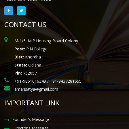
CONTACT US
M-1/5, M.P.Housing Board Colony
Post:
P.N.College
Dist:
Khordha
State:
Odisha
Pin:
752057
+91-9861016349 / +91-9437281655
amarisatya@gmail.com
IMPORTANT LINK
Founder's Message
Director's Message