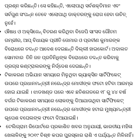
ପ୍ରଶ୍ନ କରିଛନ୍ତି। ସେ କହିଛନ୍ତି, ଏଲୋପାଥି ସର୍ବଶକ୍ତିମାନ ଏବଂ
ସର୍ବଗୁଣ ସଂପନ୍ନ ତେବେ ଏଲୋପାଥି ଡାକ୍ତରଙ୍କୁ ରୋଗ ହେବା ଉଚିତ୍
ନୁହେଁ।
ଔଷଧ ଓ ଅକ୍ସିଜେନ୍ ବିତରଣ କରିଥିବା ବିଜେପି ସାଂସଦ ଗୌତମ
ଗମ୍ଭୀର, ଆପ୍ ବିଧାୟକ ପ୍ରୀତି ତୋମାର ଓ ପ୍ରବୀଣ କୁମାରଙ୍କ
ବିରୋଧରେ ତଦନ୍ତ ଆଦେଶ ଦେଇଛନ୍ତି ଦିଲ୍ଲୀ ହାଇକୋର୍ଟ। ଅଦାଲତ
ସୋମବାର ତିନି ଜନ ପ୍ରତିନିଧିଙ୍କ ବିରୋଧରେ ତଦନ୍ତ କରିବାକୁ
ଡ୍ରଗ୍ସ କଣ୍ଟ୍ରାଲରଙ୍କୁ ନିର୍ଦ୍ଦେଶ ଦେଇଛନ୍ତି।
ଟିକାକରଣ ଅଭିଯାନ ସମୟରେ ମିଳୁଥିବା ଭ୍ୟାକ୍ସିନ ସାର୍ଟିଫିକେଟ୍
ଉପରେ ପ୍ରଧାନମନ୍ତ୍ରୀ ନରେନ୍ଦ୍ର ମୋଦୀଙ୍କ ଫଟୋ ହଟିବା ଆରମ୍ଭ
ହୋଇ ଯାଇଛି । ଝାଡଖଣ୍ଡ ପରେ ଏବେ ଛତିଶଗଡରେ ୧୮ ରୁ ୪୪ ବର୍ଷ
ବର୍ଗର ଟିକାକରଣ ସମୟରେ ଲୋକଙ୍କୁ ଦିଆଯାଉଥିବା ସାର୍ଟିଫିକେଟ୍
ଉପରେ ପ୍ରଧାନମନ୍ତ୍ରୀ ନରେନ୍ଦ୍ର ମୋଦୀଙ୍କ ହଟାଇ ମୁଖ୍ୟମନ୍ତ୍ରୀ
ଭୂପେଶ ବଘେଲଙ୍କ ଫଟୋ ଦିଆଯାଇଛି।
ଟେଲିଗ୍ରାମ ରିପୋର୍ଟରେ ପ୍ରକାଶିତ ଖବର ଅନୁଯାୟୀ, ଭାରତୀୟ ମହିଳା
ଖେଳାଳିଙ୍କୁ ୨୦୧୯ ବିଶ୍ଵ କପର ପୁରସ୍କାର ରାଶି ଏ ପର୍ଯ୍ୟନ୍ତ ମିଳିନାହିଁ।