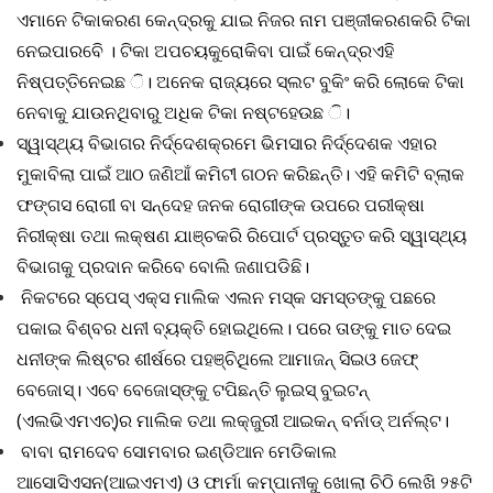
ଏମାନେ ଟିକାକରଣ କେନ୍ଦ୍ରକୁ ଯାଇ ନିଜର ନାମ ପଞ୍ଜୀକରଣକରି ଟିକା
ନେଇପାରବେି । ଟିକା ଅପଚୟକୁରୋକିବା ପାଇଁ କେନ୍ଦ୍ରଏହି
ନିଷ୍ପତ୍ତିନେଇଛ ି। ଅନେକ ରାଜ୍ୟରେ ସ୍ଲଟ ବୁକିଂ କରି ଲୋକେ ଟିକା
ନେବାକୁ ଯାଉନଥିବାରୁ ଅଧିକ ଟିକା ନଷ୍ଟହେଉଛ ି।
ସ୍ୱାସ୍ଥ୍ୟ ବିଭାଗର ନିର୍ଦ୍ଦେଶକ୍ରମେ ଭିମସାର ନିର୍ଦ୍ଦେଶକ ଏହାର
ମୁକାବିଲା ପାଇଁ ଆଠ ଜଣିଆଁ କମିଟୀ ଗଠନ କରିଛନ୍ତି। ଏହି କମିଟି ବ୍ଲାକ
ଫଙ୍ଗସ ରୋଗୀ ବା ସନ୍ଦେହ ଜନକ ରୋଗୀଙ୍କ ଉପରେ ପରୀକ୍ଷା
ନିରୀକ୍ଷା ତଥା ଲକ୍ଷଣ ଯାଞ୍ଚକରି ରିପୋର୍ଟ ପ୍ରସ୍ତୁତ କରି ସ୍ୱାସ୍ଥ୍ୟ
ବିଭାଗକୁ ପ୍ରଦାନ କରିବେ ବୋଲି ଜଣାପଡିଛି।
ନିକଟରେ ସ୍ପେସ୍‌ ଏକ୍ସ ମାଲିକ ଏଲନ ମସ୍କ ସମସ୍ତଙ୍କୁ ପଛରେ
ପକାଇ ବିଶ୍ବର ଧନୀ ବ୍ୟକ୍ତି ହୋଇଥିଲେ। ପରେ ତାଙ୍କୁ ମାତ ଦେଇ
ଧନୀଙ୍କ ଲିଷ୍ଟର ଶୀର୍ଷରେ ପହଞ୍ଚିଥିଲେ ଆମାଜନ୍‌ ସିଇଓ ଜେଫ୍‌
ବେଜୋସ୍‌। ଏବେ ବେଜୋସ୍‌ଙ୍କୁ ଟପିଛନ୍ତି ଲୁଇସ୍‌ ବୁଇଟନ୍‌
(ଏଲଭିଏମଏଚ୍‌)ର ମାଲିକ ତଥା ଲକ୍‌ଜୁରୀ ଆଇକନ୍‌ ବର୍ନାଡ୍‌ ଅର୍ନଲ୍ଟ।
ବାବା ରାମଦେବ ସୋମବାର ଇଣ୍ଡିଆନ ମେଡିକାଲ
ଆସୋସିଏସନ(ଆଇଏମଏ) ଓ ଫାର୍ମା କମ୍ପାନୀକୁ ଖୋଲା ଚିଠି ଲେଖି ୨୫ଟି