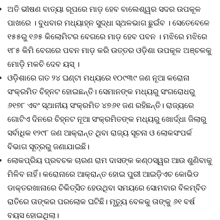
ଅତି ଭୀଷଣ ବାତ୍ୟା ରୂପରେ ମାଡ଼ ହେବ ବାଲେଶ୍ୱର ସଦର ଉପକୂଳ
ପାଖରେ । ବୁଧବାର ମଧ୍ୟାହ୍ନ ସୁଦ୍ଧା ସ୍ଥଳଭାଗ ଛୁଇଁବ । ସେତେବେଳେ
୧୫୫ରୁ ୧୬୫ କିଲୋମିଟର ବେଗରେ ମାଡ଼ ହେବ ପବନ । ମଝିରେ ମଝିରେ
୧୮୫ କିମି ବେଗରେ ପବନ ମାଡ଼ କରି ଉତ୍ତର ଓଡ଼ିଶା ଉପକୂଳ ଅଞ୍ଚଳକୁ
ମୋଡ଼ି ମକଚି ଦେବ ୟସ୍‌ ।
ଓଡ଼ିଶାରେ ଗତ ୨୪ ଘଣ୍ଟା ମଧ୍ୟରେ ୧୦୯୩୯ ଜଣ ନୂଆ କରୋନା
ସଂକ୍ରମିତ ଚିହ୍ନଟ ହୋଇଛନ୍ତି। ସେମାନଙ୍କ ମଧ୍ୟରୁ ସଂଗରୋଧରୁ
୬୧୭୮ ଏବଂ ସ୍ଥାନୀୟ ସଂକ୍ରମିତ ୪୭୬୧ ଜଣ ରହିଛନ୍ତି। ରାଜ୍ୟରେ
ଗୋଟିଏ ଦିନରେ ଚିହ୍ନଟ ନୂଆ ସଂକ୍ରମିତଙ୍କ ମଧ୍ୟରୁ ଖୋର୍ଦ୍ଧା ଜିଲାରୁ
ସର୍ବାଧିକ ୧୨୯୮ ଜଣ ଆକ୍ରାନ୍ତ ଥିବା ରାଜ୍ୟ ସୂଚନା ଓ ଲୋକସଂପର୍କ
ବିଭାଗ ସୂତ୍ରରୁ ଜଣାଯାଇଛି।
ଲୋକପ୍ରିୟ ପ୍ରବଚକ ଚାରଣ ରାମ ଦାସଙ୍କ କଣ୍ଠସ୍ୱର ଆଉ ଶୁଣିବାକୁ
ମିଳିବ ନାହିଁ। କରୋନାରେ ଆକ୍ରାନ୍ତ ହୋଇ ପୁରୀ ଆଇଡ଼ିଏଚ କୋଭିଡ
ଡାକ୍ତରଖାନାରେ ଚିକିତ୍ସିତ ହେଉଥିବା ସମୟରେ ସୋମବାର ବିଳମ୍ବିତ
ରାତିରେ ତାଙ୍କର ପରଲୋକ ଘଟିଛି। ମୃତ୍ୟୁ ବେଳକୁ ତାଙ୍କୁ ୬୧ ବର୍ଷ
ବୟସ ହୋଇଥିଲା।