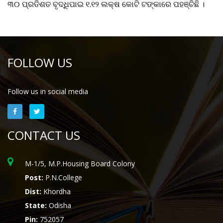
୩୦ ପ୍ରତିଶତ ବୃଦ୍ଧିପାଇ ୧.୧୨ ଲକ୍ଷ କୋଟି ଟଙ୍କାରେ ପହଞ୍ଚିଛି ।
FOLLOW US
Follow us in social media
CONTACT US
M-1/5, M.P.Housing Board Colony
Post:
P.N.College
Dist:
Khordha
State:
Odisha
Pin:
752057