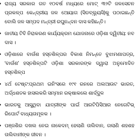
ରାଜ୍ୟ ସରକାର ଗତ ୧୦ବର୍ଷ ମଧ୍ୟରେ ମୋଟ୍ ୩୨ଟି ଜଳସେଚନ
ପ୍ରକଳ୍ପ କେନ୍ଦ୍ରୀୟ ଜଳ ଆ‌େୟାଗ (ସିଡବ୍ଲ୍ୟୁସି)କୁ ପଠାଇଛନ୍ତି
ବୋଲି ଜଳ ସମ୍ପଦ ମନ୍ତ୍ରୀ ରଘୁନନ୍ଦନ ଦାସ କହିଛନ୍ତି।
ଜାତୀୟ ଟିବି ନିରାକରଣ କାର୍ଯ୍ୟକ୍ରମ ଯୋଜନାରେ ଓଡ଼ିଶା ଦ୍ୱିତୀୟ: ନବ
ଦାସ ।
ଓଡ଼ିଶାରେ ବାଉଁଶ ହସ୍ତଶିଳ୍ପର ବିକାଶ ନିମନ୍ତେ ବୁଝାମଣାପତ୍ର
,
‘ବାଉଁଶ’ ହସ୍ତଶିଳ୍ପଟି ଓଡ଼ିଶା ସରକାରଙ୍କ ଦ୍ୱାରା ଅନୁମୋଦିତ
ହସ୍ତଶିଳ୍ପ
୪ର୍ଥ ଟେଷ୍ଟ:ପ୍ରଥମ ଇନିଂସରେ ୧୯୧ ରନରେ ଅଲଆଉଟ ଭାରତ
,
ଅର୍ଦ୍ଧଶତକ ହାସଲକରି ସମ୍ମାନ ରକ୍ଷାକଲେ ଶାର୍ଦ୍ଦୁଳ
ଭାରତକୁ ଆସୁଥିବା ଯାତ୍ରୀଙ୍କ ପାଇଁ ଆରଟିପିସିଆର
ନେଗେଟିଭ୍
ରିପୋର୍ଟ ବାଧ୍ୟତାମୂଳକ ।
ପଞ୍ଜଶିର ଦଖଲ ନେଇ ନାକେଦମ୍‌ ହେଲାଣି ତାଲିବାନ
, ଗଲାଣି ଶହଶହ
ତାଲିବାନୀଙ୍କ ଜୀବନ ।