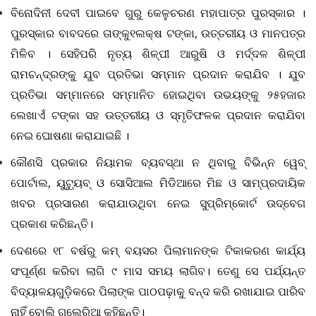
ବିନୋଦିନୀ ଦେବୀ ପାଇବେ ଗୁରୁ କେଳୁଚରଣ ମହାପାତ୍ର ପୁରସ୍କାର ।
ପୁରସ୍କାର ବାବଦରେ ତାଙ୍କୁ୧ଲକ୍ଷ ଟଙ୍କା
, ଉତ୍ତରୀୟ ଓ ମାନପତ୍ର
ମିଳିବ । ସେହିପରି ନୃତ୍ୟ ଶିଳ୍ପୀ ଆରୁଷି ଓ ମର୍ଦ୍ଦଳ ଶିଳ୍ପୀ
ରାମଚନ୍ଦ୍ରଙ୍କୁ ଯୁବ ପ୍ରତିଭା ସମ୍ମାନ ପ୍ରଦାନ କରାଯିବ । ଯୁବ
ପ୍ରତିଭା ସମ୍ମାନରେ ସମ୍ମାନିତ ହୋଇଥିବା ଉଭୟଙ୍କୁ ୨୫ହଜାର
ଲେଖାଏଁ ଟଙ୍କା ସହ ଉତ୍ତରୀୟ ଓ ସ୍ମୃତିଫଳକ ପ୍ରଦାନ କରାଯିବା
ନେଇ ଘୋଷଣା କରାଯାଇଛି ।
କୌଣସି ପ୍ରକାର ନିୟାମକ ବ୍ୟବସ୍ଥା ନ ଥିବାରୁ ବିଭିନ୍ନ ୱେବ୍
ପୋର୍ଟାଲ
, ୟୁଟ୍ୟୁବ୍ ଓ ସୋସିଆଲ ମିଡିଆରେ ମିଛ ଓ ସାମ୍ପ୍ରଦାୟିକ
ଖବର ପ୍ରସାରଣ କରାଯାଉଥିବା ନେଇ ସୁପ୍ରିମ୍‌କୋର୍ଟ ଉଦ୍‌ବେଗ
ପ୍ରକାଶ କରିଛନ୍ତି।
ଦେଶରେ ୧୮ ବର୍ଷରୁ କମ୍‌ ବୟସର ପିଲାମାନଙ୍କ ଟିକାକରଣ କାର୍ଯ୍ୟ
ସଂପୂର୍ଣ୍ଣ କରିବା ଲାଗି ୯ ମାସ ସମୟ ଲାଗିବ। ତେଣୁ ସେ ପର୍ଯ୍ୟନ୍ତ
ବିଦ୍ୟାଳୟଗୁଡ଼ିକରେ ପିଲାଙ୍କ ପାଠପଢ଼ାକୁ ବନ୍ଦ କରି ରଖାଯାଇ ପାରିବ
ନାହିଁ ବୋଲି ଗୁଲେରିଆ କହିଛନ୍ତି।