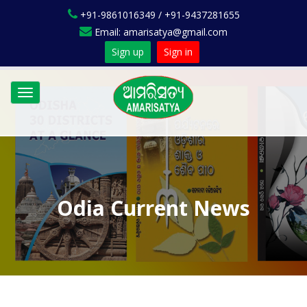
+91-9861016349 / +91-9437281655
Email: amarisatya@gmail.com
Sign up
Sign in
Toggle
navigation
Odia Current News