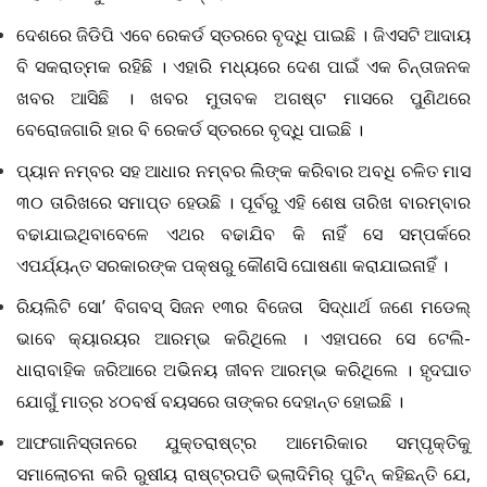
ଦେଶରେ ଜିଡିପି ଏବେ ରେକର୍ଡ ସ୍ତରରେ ବୃଦ୍ଧି ପାଇଛି । ଜିଏସଟି ଆଦାୟ
ବି ସକରାତ୍ମକ ରହିଛି । ଏହାରି ମଧ୍ୟରେ ଦେଶ ପାଇଁ ଏକ ଚିନ୍ତାଜନକ
ଖବର ଆସିଛି । ଖବର ମୁତାବକ ଅଗଷ୍ଟ ମାସରେ ପୁଣିଥରେ
ବେରୋଜଗାରି ହାର ବି ରେକର୍ଡ ସ୍ତରରେ ବୃଦ୍ଧି ପାଇଛି ।
ପ୍ୟାନ ନମ୍ବର ସହ ଆଧାର ନମ୍ବର ଲିଙ୍କ କରିବାର ଅବଧି ଚଳିତ ମାସ
୩୦ ତାରିଖରେ ସମାପ୍ତ ହେଉଛି । ପୂର୍ବରୁ ଏହି ଶେଷ ତାରିଖ ବାରମ୍ବାର
ବଢାଯାଇଥିବାବେଳେ ଏଥର ବଢାଯିବ କି ନାହିଁ ସେ ସମ୍ପର୍କରେ
ଏପର୍ଯ୍ୟନ୍ତ ସରକାରଙ୍କ ପକ୍ଷରୁ କୌଣସି ଘୋଷଣା କରାଯାଇନାହିଁ ।
ରିୟଲିଟି ସୋ
’ ବିଗବସ୍ ସିଜନ ୧୩ର ବିଜେତା ସିଦ୍ଧାର୍ଥ ଜଣେ ମଡେଲ୍
ଭାବେ କ୍ୟାରୟର ଆରମ୍ଭ କରିଥିଲେ । ଏହାପରେ ସେ ଟେଲି-
ଧାରାବାହିକ ଜରିଆରେ ଅଭିନୟ ଜୀବନ ଆରମ୍ଭ କରିଥିଲେ । ହୃଦଘାତ
ଯୋଗୁଁ ମାତ୍ର ୪୦ବର୍ଷ ବୟସରେ ତାଙ୍କର ଦେହାନ୍ତ ହୋଇଛି ।
ଆଫଗାନିସ୍ତାନରେ ଯୁକ୍ତରାଷ୍ଟ୍ର ଆମେରିକାର ସମ୍ପୃକ୍ତିକୁ
ସମାଲୋଚନା କରି ରୁଷୀୟ ରାଷ୍ଟ୍ରପତି ଭ୍ଲାଦିମିର୍‌ ପୁଟିନ୍‌ କହିଛନ୍ତି ଯେ
,