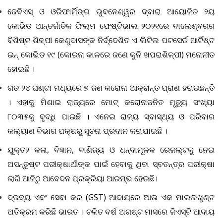
ଜେବିଏସ୍ ଓ ଓରିଫାର୍ମିଙ୍ଗ ଭୁବନେଶ୍ୱର ଦ୍ବାରା ଆୟୋଜିତ ୨ୟ
କୋଭିଡ ଆନ୍ତର୍ଜାତିକ ଫିଲ୍ମ ଫେଷ୍ଟିଭାଲ ୨୦୨୧ରେ ବାଲେଶ୍ଵରର
ବିଶିଷ୍ଟ ଶିଳ୍ପୀ କେଶୁଦାସଙ୍କ ନିର୍ଦ୍ଦେଶିତ ଏ ଲିଟିଲ ପଟସେର୍ଡ ଆର୍ଟିଷ୍ଟ
ଇନ୍ କୋଭିଡ ୧୯ (କୋରନା କାଳରେ ଜଣେ କୁନି ଖପରାଶିଳ୍ପୀ) ମନୋନୀତ
ହୋଇଛି ।
ଗତ ୨୪ ଘଣ୍ଟା ମଧ୍ୟରେ ୭ ଜଣ କରୋନା ଆକ୍ରାନ୍ତ ପ୍ରାଣ ହରାଇଛନ୍ତି
। ଏହାକୁ ମିଶାଇ ରାଜ୍ୟରେ ମୋଟ୍ କରୋନାଜନିତ ମୃତ୍ୟୁ ସଂଖ୍ୟା
୮୦୩୫କୁ ବୃଦ୍ଧି ପାଇଛି । ଏନେଇ ରାଜ୍ୟ ସ୍ବାସ୍ଥ୍ୟ ଓ ପରିବାର
କଲ୍ୟାଣ ବିଭାଗ ପକ୍ଷରୁ ସୂଚନା ପ୍ରଦାନ କରାଯାଇଛି ।
ଯୁକ୍ତ୨ କଳା
, ବିଜ୍ଞାନ, ବାଣିଜ୍ୟ ଓ ଧନ୍ଦାମୂଳକ ରେଜଲ୍ଟକୁ ନେଇ
ଅସନ୍ତୁଷ୍ଟ ପରୀକ୍ଷାର୍ଥୀଙ୍କ ପାଇଁ ହେବାକୁ ଥିବା ସ୍ବତନ୍ତ୍ର ପରୀକ୍ଷା
ଲାଗି ଆଜିଠୁ ଆବେଦନ ପ୍ରକ୍ରିୟା ଆରମ୍ଭ ହେଉଛି।
ଦ୍ରବ୍ୟ ଏବଂ ସେବା କର (
GST) ଆଦାୟରେ ଆଉ ଏକ ମାଇଲଖୁଣ୍ଟ
ଅତିକ୍ରମ କରିଛି ଭାରତ । ଚଳିତ ବର୍ଷ ଅଗଷ୍ଟ ମାସରେ ଜିଏସ୍‌ଟି ଆଦାୟ