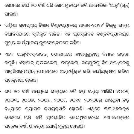
ସେଠାରେ ଦୀର୍ଘ ୨୦ ବର୍ଷ ଧରି ସେନା ମୁତୟନ କରି ଆମେରିକା
‘
ଆଳୁ
’ (
ଶୂନ୍)
ପାଇଛି।
‘ଓଡ଼ିଶା ସ୍ବାସ୍ଥ୍ୟ ବିଜ୍ଞାନ ବିଶ୍ବଦ୍ୟାଳୟ ଆଇନ-୨୦୨୧’ ବିଲ୍‌କୁ ରାଜ୍ୟ
ବିଧାନସଭାରେ ସ୍ବୀକୃତି ମିଳିଛି। ଏହି ପ୍ରସ୍ତାବିତ ବିଶ୍ବବିଦ୍ୟାଳୟର
ମୁଖ୍ୟ କାର୍ଯ୍ୟାଳୟ ଭୁବନେଶ୍ବରରେ ରହିବ।
ଏବେ ଆର୍‌ସିଏସ୍-ଉଡାନ୍ ଯୋଜନାରେ ଝାରସୁଗୁଡ଼ା‌ରୁ ବିମାନ ଉଡ଼ାଣ
କରୁଛି। ଏହାବାଦ୍ ରାଉରକେଲା
, ଉତ୍‌କେଲା, ଜୟପୁରରୁ ବିମାନବନ୍ଦରକୁ
ଆର୍‌ସିଏସ୍‌-ଉଡ଼ାନ୍ ଯୋଜନାରେ ଅନ୍ତର୍ଭୁକ୍ତ କରି କାର୍ଯ୍ୟକ୍ଷମ କରିବା
ପ୍ରକ୍ରିୟା ଚାଲିଛି।
ଗତ ୨୦ ବର୍ଷ ମଧ୍ୟରେ ରାଜ୍ୟରେ ୭ଟି ବଡ଼ ବନ୍ୟା ଆସିଛି। ୨୦୦୧
,
୨୦୦୩, ୨୦୦୬, ୨୦୦୭, ୨୦୦୮, ୨୦୧୧, ୨୦୨୦ରେ ଆସିଥିବା ବଡ଼
ବନ୍ୟାରେ ବ୍ୟାପକ କ୍ଷୟକ୍ଷତି ହୋଇଛି। ଏଥିରେ ୩୩.୯୬ଲକ୍ଷ
ହେକ୍ଟର ଚାଷ ଜମି ପ୍ରଭାବିତ ହୋଇଥିବାବେଳେ ୫୬୮ଜଣଙ୍କର
ପ୍ରବଳ ବର୍ଷା ଓ ବନ୍ୟା ଯୋଗୁଁ ମୃତ୍ୟୁ ହୋଇଛି।