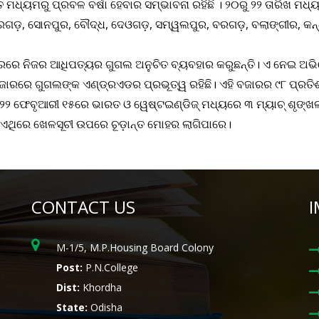
ତ ମଧ୍ୟମରୁ ପ୍ରବଳ ବର୍ଷା ହେବାର ସମ୍ଭାବନା ରହିଛି । ୨୦ରୁ ୨୨ ତାରିଖ ମଧ୍ୟ
୍ଦରଗଡ଼, ସୋନପୁର, ବୌଦ୍ଧ, ଦେଓଗଡ଼, ସମ୍ୱଲପୁର, ବରଗଡ଼, ବଲାଙ୍ଗୀର, କନ
ାରରେ ନିଜର ଆଧିପତ୍ୟର ଗୁଗଲ ଅନୁଚିତ ବ୍ୟବହାର କରୁଛନ୍ତି। ଏ ନେଇ 
ରେ ଗୁଗଲଙ୍କ ଏଣ୍ଡ୍ରଏଡର ପ୍ରଭୂତ୍ୱ ରହିଛି। ଏହି ବଜାରର ୯୮ ପ୍ରତିଶ
୨୨ ଫେବୃଆରୀ ୧୫ରେ ଭାରତ ଓ ୱେଷ୍ଟଇଣ୍ଡିଜ୍ ମଧ୍ୟରେ ୩ ମ୍ୟାଚ୍ ଶୃଙ୍ଖଳା
 ଏଥିରେ ଖେଳସୂଚୀ ଉପରେ ଚୂଡ଼ାନ୍ତ ମୋହର ଲାଗିପାରେ।
CONTACT US
I
M-1/5, M.P.Housing Board Colony
Post:
P.N.College
Dist:
Khordha
State:
Odisha