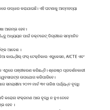
ସ୍ଥାରେ ଉଦ୍ଧାର କରାଯାଇଛି। ଏହି ଘଟଣାକୁ ଆତ୍ମହତ୍ୟା
କ୍ଷା ଆରମ୍ଭ ହେବ।
୍ଦୁ ଅଧ୍ୟୟନ ପାଇଁ ଡକ୍ଟରେଟ୍ ଡିଗ୍ରୀରେ ସମ୍ମାନିତ
ର୍ଟଙ୍କ ଆଦେଶ ।
ଣ୍ଡିଆ କାଉନ୍‌ସିଲ୍ ଫର୍ ଟେକ୍ନିକାଲ ଏଜୁକେସନ, AICTE ଏବଂ
 ଏଥିରେ ପଞ୍ଜୀକରଣ କରିଛନ୍ତି। ଶ୍ରେଷ୍ଠ ପ୍ରଦର୍ଶନକାରୀ
ା ୱେବସାଇଟ୍‌ର ଉପଯୋଗ କରିପାରିବେ।
ାଗ ସମୟସୀମା ୨୦୨୨ ମାର୍ଚ ୩୧ ତାରିଖ ପର୍ଯ୍ୟନ୍ତ ବୃଦ୍ଧି
ଯଦି କରୋନା ସଂକ୍ରମଣ ଆଉ ବୃଦ୍ଧି ନ ହୁଏ ତେବେ
ମ୍ଭ ହେବ ।