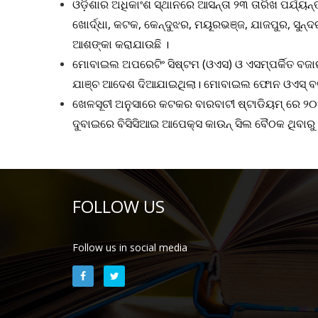
ଓଡ଼ିଶାର ଅଧିକାଂଶ ସ୍ଥାନରେ ଆସନ୍ତା ୨୩ ତାରିଖ ପର୍ଯ୍ୟନ୍
ଖୋର୍ଦ୍ଧା, କଟକ, କେନ୍ଦୁଝର, ମୟୂରଭଞ୍ଜ, ଯାଜପୁର, ସୁନ
ଆଶଙ୍କା କରାଯାଉଛି ।
ମୋବାଇଲ ଅପରେଟିଂ ସିଷ୍ଟମ (ଓଏସ) ଓ ଏସମ୍ପର୍କିତ ବଜ
ଯାଞ୍ଚ ଆଦେଶ ଦିଆଯାଇଥିଲା। ମୋବାଇଲ ଫୋନ ଓଏସ୍ ବଜାର
ଖେଳସୂଚୀ ଅନୁସାରେ କଟକର ବାରବାଟୀ ଷ୍ଟାଡିୟମ୍ ରେ ୨୦
ଦୁବାଇରେ ବିସିସିଆଇ ଆପେକ୍ସ କାଉନ୍ ସିଲ ବୈଠକ ଥିବାରୁ
FOLLOW US
Follow us in social media