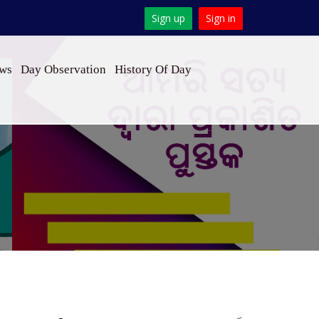
Sign up
Sign in
ews
Day Observation
History Of Day