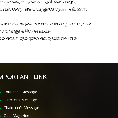
ରେ ଭଦ୍ରକ, କେନ୍ଦ୍ରାପଡ଼ା, ପୁରୀ, ଜଗତସିଂହପୁର,
୍ଧମାଳ, ଢେଙ୍କାନାଳ ଓ ଅନୁଗୁଳରେ ପ୍ରବଳ ବର୍ଷା ହେବାର
ଅଭିଯୋଗ ପରେ ଏପ୍ରିଲ ୨୦୧୯ରେ ସିସିଆଇ ଗୁଗଲ ବିରୋଧରେ
ତ ଅଂଶ ଗୁଗଲ ନିୟନ୍ତ୍ରଣାଧୀନ।
ର ପ୍ରଥମ ଟ୍ବେଣ୍ଟି୨୦ ମ୍ୟାଚ୍ ଖେଳାଯିବ। ଆଜି
MPORTANT LINK
Founder's Message
Director's Message
Chairman's Message
Odia Magazine