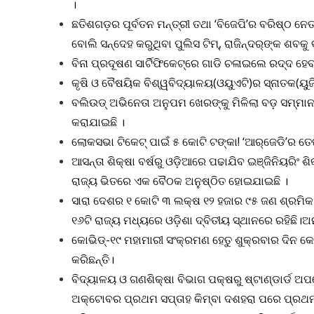
।
ଛତିଶଗଡ଼ର ପୂର୍ବତନ ମନ୍ତ୍ରୀ ତଥା ‘ବିଜେପି’ର ବରିଷ୍ଠ ନେତ
ବୋଲି ସନ୍ଦେହ କରୁଥିବା ପୁଲିସ ଟିମ୍‌, ରାଜିନ୍ଦର୍‌ଙ୍କ ଶ
ବିନା ପ୍ରଦୂଷଣ ସାର୍ଟିଫିକେଟ୍‌ରେ ଗାଡି ଚଳାଇଲେ ରଦ୍ଦ ହେ
କୃଷି ଓ ବୈଷୟିକ ବିଶ୍ୱବିଦ୍ୟାଳୟ(ଓୟୁଏଟି)ର ସ୍ନାତକ(ୟୁ
ବଲିଉଡ୍ ଅଭିନେତା ଅନୁପମ ଖେରଙ୍କୁ ମିଳିଲା ବଡ଼ ସମ୍ମାନ
କରାଯାଇଛି ।
ଲୋକସଭା ଟିକେଟ୍‌ ପାଇଁ ୫ କ‌ୋଟି ଟଙ୍କା! ‘ଆର୍‌ଜେଡି’ର
ଆସନ୍ତା ଶିକ୍ଷା ବର୍ଷରୁ ଓଡ଼ିଆରେ ପଢାଯିବ ଇଞ୍ଜିନିୟରିଂ ଶ
ରାଜ୍ୟ ଭିତରେ ଏକ ବୈଠକ ଅନୁଷ୍ଠିତ ହୋଇଯାଇଛି ।
ସାରା ଦେଶର ୧ କୋଟି ୩ ଲକ୍ଷ ୧୨ ହଜାର ୯୫ ଜଣ ଶ୍ରମିକ
୧୬ଟି ରାଜ୍ୟ ମଧ୍ୟରେ ଓଡ଼ିଶା ଦ୍ବିତୀୟ ସ୍ଥାନରେ ରହିଛ
କୋଭିଡ୍‌-୧୯ ମହାମାରୀ ସଂକ୍ରମଣ ହେତୁ ଶୁକ୍ରବାର ଦିନ କେନ
କରିଛନ୍ତି।
ବିଦ୍ୟାଳୟ ଓ ଗଣଶିକ୍ଷା ବିଭାଗ ପକ୍ଷରୁ ଷ୍ଟାଣ୍ଡାର୍ଡ ଅପ
ଅକ୍ଟୋବର ପ୍ରଥମ ସପ୍ତାହ କିମ୍ବା ଦଶହରା ପରେ ପ୍ରଥମର