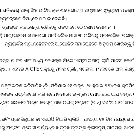
ା ରାଜିନ୍ଦର୍‌ ପାଲ୍‌ ସିଂହ ଭାଟିଆଙ୍କ ଶବ ଗୋଟାଏ ପଙ୍ଖାରେ ଝୁଲୁଥିବା ଅବ
ବକୁ ବ୍ୟବଚ୍ଛେଦ ନିମନ୍ତେ ପଠାଇ ଦେଇଛି।
ବ ଡ୍ରାଇଭିଂ ଲାଇସେନ୍ସ, ଭରିବାକୁ ପଡିପାରେ ୧୦ ହଜାର ଜରିମାନା ।
ଜି) ପାଠ୍ୟକ୍ରମ ନାମଲେଖା ପାଇଁ ଚଳିତ ମାସ ୨୮ ତାରିଖରୁ ପ୍ରବେଶିକା ପରୀ
 । ନ୍ୟୁୟର୍କର ମ୍ୟାନହେଟନରେ ଆୟୋଜିତ ସମାରୋହରେ ଅନୁପମ ଖେରଙ୍କୁ ହିନ
 ତେଜସ୍ବୀ ଯାଦବ ଏବଂ ଅନ୍ୟ ୫ଜଣଙ୍କ ନାଁରେ ‘ଏଫ୍‌ଆଇଆର୍’ ଲାଗି ପାଟନା କୋ
ିକ୍ଷା । ଏନେଇ AICTE ପକ୍ଷରୁ ମିଳିଛି ଗ୍ରୀନ୍ ସିଗନାଲ୍ । ନିକଟରେ ଅଲ୍ ଇ
 ପଞ୍ଜୀକରଣ କରିସାରିଛନ୍ତି। ଓଡ଼ିଶାର ୨୧ ଲକ୍ଷ ୬୯ ହଜାର ୫୫୪ଜଣ ଶ୍ରମିକ
ି।ଅନଲାଇନ ପଞ୍ଜୀକରଣ ଲାଗି ଶ୍ରମିକମାନେ ଇ-ଶ୍ରମ ମୋବାଇଲ ଆପ୍ କିମ୍ବ
୍ଦ୍ର ସରକାର ‘ପର୍‌ମାନେଣ୍ଟ୍‌ ଆକାଉଣ୍ଟ୍‌ ନମ୍ବର’ (ପାନ୍‌) ସହ ‘ଆଧାର’ ସଂଯେ
ରେଟିଂ ପ୍ରୋସିଜୁଅର ବା ଏସଓପି ତିଆରି ଚାଲିଛି । ଆସନ୍ତା ୧୫ ଦିନ ମଧ୍ୟରେ 
ୁ ଅଷ୍ଟମ ଶ୍ରେଣୀ ପର୍ଯ୍ୟନ୍ତ ଛାତ୍ରଛାତ୍ରୀଙ୍କ କ୍ଲାସରୁମ୍ ପାଠପଢ଼ା ଆର