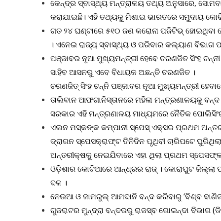
କେନ୍ଦ୍ର ସ୍ବାସ୍ଥ୍ୟ ମନ୍ତ୍ରାଳୟ ତଥ୍ୟ ଅନୁସାରେ, ସୋମ
କରାଯାଇଛି। ଏହି ତଥ୍ୟକୁ ମିଶାଇ ଭାରତରେ ସମୁଦାୟ କୋଭି
ଗତ ୨୪ ଘଣ୍ଟାରେ ୫୧୦ ଜଣ କରୋନା ପଜିଟିଭ୍ ହୋଇଥିବା ବେଳ
। ଏନେଇ ରାଜ୍ୟ ସ୍ବାସ୍ଥ୍ୟ ଓ ପରିବାର କଲ୍ୟାଣ ବିଭାଗ ପ
ପଞ୍ଜାବର ନୂଆ ମୁଖ୍ୟମନ୍ତ୍ରୀ ହେବେ ଚରଣଜିତ ସିଂହ ଚନ
ସାହିବ ଆସନରୁ ଏବେ ବିଧାୟକ ଅଛନ୍ତି ଚରଣଜିତ ।
ଚରଣଜିତ୍‌ ସିଂହ ଚନ୍ନି ପଞ୍ଜାବର ନୂଆ ମୁଖ୍ୟମନ୍ତ୍ରୀ ହେବ
ତାଲିବାନ ଆଫଗାନିସ୍ତାନରେ ମହିଳା ମନ୍ତ୍ରଣାଳୟକୁ ବନ୍ଦ 
ସରକାର ଏହି ମନ୍ତ୍ରଣାଳୟ ମାଧ୍ୟମରେ ନୈତିକ ପୋଲିସିଂର 
ଏଲନ ମସ୍କଙ୍କ କମ୍ପାନୀ ସ୍ପେସ୍ ଏକ୍ସର ପ୍ରଥମ ଅନ୍ତର
ଡ୍ରାଗନ ସ୍ପେସକ୍ରାଫ୍ଟ ତିନିଦିନ ପୃଥିବୀ ଚାରିପଟେ ଘୁରି
ଅନ୍ତରୀକ୍ଷକୁ ନେଇଯିବାରେ ଏହା ଥିଲା ପ୍ରଥମ ସ୍ପେସଫ୍ଲ
ଓଡ଼ିଶାର କୋଟିଆରେ ଆନ୍ଧ୍ରର ରାଜ୍‌ । କୋରାପୁଟ ଜିଲ୍ଲା
ଦଳ ।
ନେଉଆ ଓ ଜାମରୁଲ୍‌ ଆମଦାନି ବନ୍ଦ କରିବାରୁ ‘ବିଶ୍ବ ବାଣି
ଗୁଜରାଟର ମୁନ୍ଦ୍ରା ବନ୍ଦରରୁ ରାଜସ୍ବ ଗୋଇନ୍ଦା ବିଭାଗ 