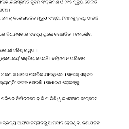
ନାଭାଇରସ୍‌ଜନିତ ନୂତନ ସଂକ୍ରମଣ ଓ ୨୯୫ ମୃତ୍ୟୁ ରେକର୍ଡ
ଚିଛି।
ଟ୍ କରୋନାଜନିତ ମୃତ୍ୟୁ ସଂଖ୍ୟା ୮୧୪୧କୁ ବୃଦ୍ଧି ପାଇଛି
୦୦୭ରେ ବିଧାନସଭାର ସଦସ୍ୟ ଥିଲେ ଚରଣଜିତ । ଚମକୌର
ରଭାରୀ ହରିଶ୍‌ ରାୱତ ।
ତ୍ରଣାଳୟ’ ସକ୍ରିୟ ହୋଇଛି। ବର୍ତ୍ତମାନ ତାଲିବାନ
 ୪ ଜଣ ସାଧାରଣ ନାଗରିକ ଯାଇଥିଲେ । ସ୍ପେସ୍ ଏକ୍ସର
େ ଲ୍ୟାଣ୍ଡିଂ ସଫଳ ହୋଇଛି । ସାଧାରଣ ଲୋକଙ୍କୁ
 ପରିଷଦ ନିର୍ବାଚନରେ ବାଜି ମାରିଛି ୱାଇଏସଆର କଂଗ୍ରେସ
ଶାଦ୍ରବ୍ୟ ଆଫଗାନିସ୍ତାନରୁ ଆମଦାନି ହେଉଥିବା ଜଣାପଡ଼ିଛି