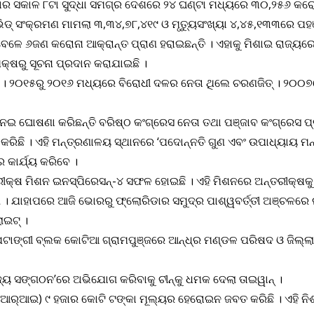
ବାର ସକାଳ ୮ଟା ସୁଦ୍ଧା ସମଗ୍ର ଦେଶରେ ୨୪ ଘଣ୍ଟା ମଧ୍ୟରେ ୩୦,୨୫୬ କରୋ
ଡ୍‌ ସଂକ୍ରମଣ ମାମଲା ୩,୩୪,୭୮,୪୧୯ ଓ ମୃତ୍ୟୁସଂଖ୍ୟା ୪,୪୫,୧୩୩ରେ ପହଞ୍
େ ୬ଜଣ କରୋନା ଆକ୍ରାନ୍ତ ପ୍ରାଣ ହରାଇଛନ୍ତି । ଏହାକୁ ମିଶାଇ ରାଜ୍ୟରେ ମୋ
କ୍ଷରୁ ସୂଚନା ପ୍ରଦାନ କରାଯାଇଛି ।
୍ନୀ । ୨୦୧୫ରୁ ୨୦୧୬ ମଧ୍ୟରେ ବିରୋଧୀ ଦଳର ନେତା ଥିଲେ ଚରଣଜିତ୍ । ୨
ାନେଇ ଘୋଷଣା କରିଛନ୍ତି ବରିଷ୍ଠ କଂଗ୍ରେସ ନେତା ତଥା ପଞ୍ଜାବ କଂଗ୍ରେସ ପ୍
କରିଛି । ଏହି ମନ୍ତ୍ରଣାଳୟ ସ୍ଥାନରେ ‘ପଦୋନ୍ନତି ଗୁଣ ଏବଂ ଉପାଧ୍ୟାୟ ମନ୍
କାର୍ଯ୍ୟ କରିବେ ।
ୀକ୍ଷ ମିଶନ ଇନସ୍ପିରେସନ୍-୪ ସଫଳ ହୋଇଛି । ଏହି ମିଶନରେ ଅନ୍ତରୀକ୍ଷକୁ
ଥିଲା । ଯାହାପରେ ଆଜି ଭୋରରୁ ଫ୍ଲୋରିଡାର ସମୁଦ୍ର ପାଶ୍ୱବର୍ତ୍ତୀ ଅଞ୍ଚଳର
ାଇଟ୍ ।
 ପଟାଙ୍ଗୀ ବ୍ଲକ କୋଟିଆ ଗ୍ରାମପୁଞ୍ଜରେ ଆନ୍ଧ୍ର ମଣ୍ଡଳ ପରିଷଦ ଓ ଜିଲ୍ଲା
ଜ୍ୟ ସଙ୍ଗଠନ’ରେ ଅଭିଯୋଗ କରିବାକୁ ଚୀନ୍‌କୁ ଧମକ ଦେଲା ତାଇୱାନ୍ ।
(ଡିଆର୍‌ଆଇ) ୯ ହଜାର କୋଟି ଟଙ୍କା ମୂଲ୍ୟର ହେରୋଇନ ଜବତ କରିଛି । ଏହି ନି