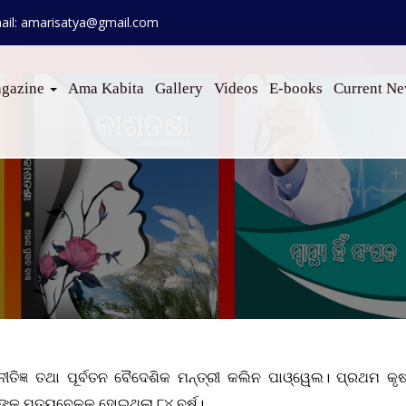
ail: amarisatya@gmail.com
gazine
Ama Kabita
Gallery
Videos
E-books
Current N
ଜ୍ଞ ତଥା ପୂର୍ବତନ ବୈଦେଶିକ ମନ୍ତ୍ରୀ କଲିନ ପାଓ୍ୱେଲ। ପ୍ରଥମ କୃଷ୍
୍କୁ ମୃତ୍ୟୁବେଳକୁ ହୋଇଥିଲା ୮୪ ବର୍ଷ।