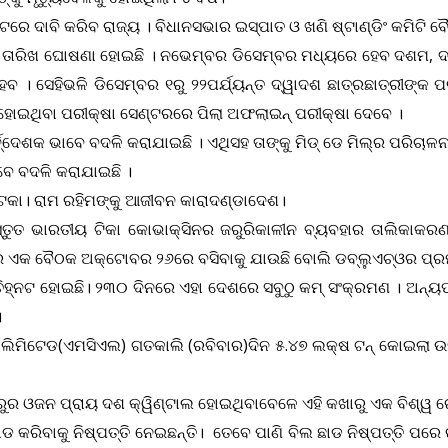
େ ଦାବି କରିବ ରାଜ୍ୟ । ବିଧାନସଭାର ଇସ୍ପାତ ଓ ଖଣି ଷ୍ଟାଣ୍ଡିଂ କମିଟି ବୈ
କ୍ଷା ତାରିଖ ଘୋଷଣା ହୋଇଛି । ନଭେମ୍ବର ଡିସେମ୍ବର ମଧ୍ୟରେ ହେବ ଦଶମ, ଦ
ହେବ । ସେହିଭଳି ଡିସେମ୍ବର ୧ରୁ ୨୨ପର୍ଯ୍ୟନ୍ତ ଦ୍ୱାଦଶ ଛାତ୍ରଛାତ୍ରୀଙ୍
ତ ହୋଇଥିବା ପରୀକ୍ଷା ସେଣ୍ଟରରେ ପିଲା ଅଫଲାଇନ୍‌ ପରୀକ୍ଷା ଦେବେ ।
ଦ୍ଦେଶକ ଭାବେ ବଦଳି କରାଯାଇଛି । ଏଥିସହ ତାଙ୍କୁ ମିଡ୍‌ ଡେ ମିଲ୍‌ର ପରିଚାଳ
ାବେ ବଦଳି କରାଯାଇଛି ।
ଝଟକା। ରାମ ରହିମଙ୍କୁ ଆଜୀବନ କାରାଦଣ୍ଡାଦେଶ।
୍ତୁତ ଭାରତୀୟ ଟିକା କୋଭାକ୍ସିନର ଜରୁରିକାଳୀନ ବ୍ୟବହାର ତାଲିକାକରଣ (ଇୟ
କ ବୈଠକ ଅକ୍ଟୋବର ୨୬ରେ ବସିବାକୁ ଯାଉଛି ବୋଲି ଡବ୍ଲୁଏଚ୍‌ଓର ପ୍ରମୁଖ 
୍ନଟ ହୋଇଛି। ୨୩୦ ଦିନରେ ଏହା ଦେଶରେ ସବୁଠୁ କମ୍ ସଂକ୍ରମଣ । ଅନ୍ୟ
।
ଲିମିଟେଡ(ଏମସିଏଲ) ଗତକାଲି (ରବିବାର)ଦିନ ୫.୪୭ ଲକ୍ଷ ଟନ୍ କୋଇଲା 
ୁର ଓଜନ ପ୍ରାୟ ଦଶ କ୍ୱିଣ୍ଟାଲ ହୋଇଥିବାବେଳେ ଏହି କଖାରୁ ଏକ ବିଶ୍ୱ ରେକର
୍ ଛାଡ କରିବାକୁ ନିଷ୍ପତ୍ତି ନେଇଛନ୍ତି। ତେବେ ପାଣି ବିଲ ଛାଡ ନିଷ୍ପତ୍ତ