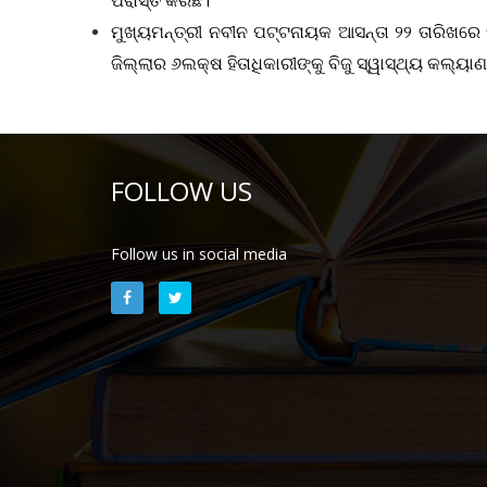
ପରାସ୍ତ କରିଛି।
ମୁଖ୍ୟମନ୍ତ୍ରୀ ନବୀନ ପଟ୍ଟନାୟକ ଆସନ୍ତା ୨୨ ତାରିଖରେ ମ
ଜିଲ୍ଲାର ୬ଲକ୍ଷ ହିତାଧିକାରୀଙ୍କୁ ବିଜୁ ସ୍ୱାସ୍ଥ୍ୟ କଲ୍ୟା
FOLLOW US
Follow us in social media