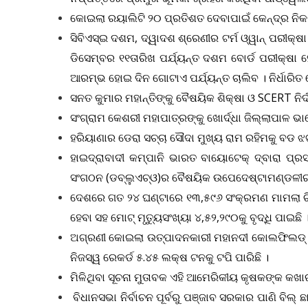
କୋଇଲା ରୟାଲିଟି ୨୦ ପ୍ରତିଶତ ଦେବାପାଇଁ କେନ୍ଦ୍ର ନିକଟର
ସିବିଏସ୍‌ଇ ଦଶମ, ଦ୍ୱାଦଶ ଶ୍ରେଣୀର ଟର୍ମ ଓ୍ୱାନ୍ ପରୀ
ଡିସେମ୍ବର ୧୧ତାରିଖ ପର୍ଯ୍ୟନ୍ତ ଦଶମ ବୋର୍ଡ ପରୀକ୍ଷା 
ଆରମ୍ଭ ହୋଇ ଦିନ ଗୋଟାଏ ପର୍ଯ୍ୟନ୍ତ ଚାଲିବ । ନିର୍ଧାରି
ସନତ କୁମାର ମହାନ୍ତିଙ୍କୁ ବୈଷୟିକ ଶିକ୍ଷା ଓ SCERT ନିର୍
ସଂଗ୍ରାମ କେଶରୀ ମହାପାତ୍ରଙ୍କୁ ଖୋର୍ଦ୍ଧା ଜିଲ୍ଲାପାଳ ଭ
ହରିୟାଣାର ଡେରା ସଚ୍ଚା ସୌଦା ମୁଖ୍ୟ ରାମ ରହିମକୁ ବଡ 
ହାଇଦ୍ରାବାଦୀ କମ୍ପାନି ଭାରତ ବାୟୋଟେକ୍ ଦ୍ବାରା ପ୍ରସ
ସଂଗଠନ (ଡବ୍ଲୁଏଚ୍‌ଓ)ର ବୈଷୟିକ ଉପେଦେଷ୍ଟାମଣ୍ଡଳୀର ଏ
ଦେଶରେ ଗତ ୨୪ ଘଣ୍ଟାରେ ୧୩,୫୯୬ ସଂକ୍ରମଣ ମାମଲା ଚିହ
ହେବା ସହ ମୋଟ୍‌ ମୃତ୍ୟୁସଂଖ୍ୟା ୪,୫୨,୨୯୦କୁ ବୃଦ୍ଧି ପାଇଛି 
ଅଗ୍ରଣୀ କୋଇଲା ଉତ୍ପାଦନକାରୀ ମହାନଦୀ କୋଲଫିଲଡ୍‌ 
ନିଜସ୍ୱ ରେକର୍ଡ ୫.୪୫ ଲକ୍ଷ ଟନକୁ ଟପି ପାରିଛି ।
ମିଳିଥିବା ସୂଚନା ମୁତାବକ ଏହି ଆମେରିକୀୟ କୃଷକଙ୍କ କଖାର
ବିଧାନସଭା ନିର୍ବାଚନ ପୂର୍ବରୁ ପଞ୍ଜାବ ସରକାର ପାଣି ବିଲ