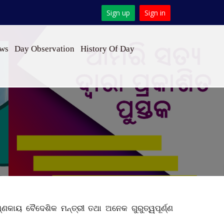
Sign up
Sign in
ews
Day Observation
History Of Day
ଣକାୟ ବୈଦେଶିକ ମନ୍ତ୍ରୀ ତଥା ଅନେକ ଗୁରୁତ୍ୱପୂର୍ଣ୍ଣ