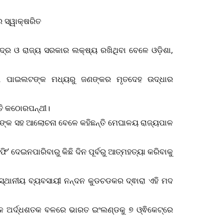
 ସ୍ୱାକ୍ଷରିତ
୍ଦ୍ର ଓ ରାଜ୍ୟ ସରକାର ଲକ୍ଷ୍ୟ ରଖିଥିବା ବେଳେ ଓଡ଼ିଶା,
ଦୁଇ ପାଇଲଟଙ୍କ ମଧ୍ୟରୁ ଜଣଙ୍କର ମୃତଦେହ ଉଦ୍ଧାର
୍ତି କଠୋରପନ୍ଥୀ।
ଦିକଙ୍କ ସହ ଆଲୋଚନା ବେଳେ କହିଛନ୍ତି ମେଘାଳୟ ରାଜ୍ୟପାଳ
ି’ ଦେଇନପାରିବାରୁ କିଛି ଦିନ ପୂର୍ବରୁ ଆତ୍ମହତ୍ୟା କରିବାକୁ
 ସ୍ଥାନୀୟ ବ୍ୟବସାୟୀ ନନ୍ଦନ କୁଡଚଡକର ଦ୍ଵାରା ଏହି ମଦ
କ ଅର୍ଦ୍ଧଶତକ ବଳରେ ଭାରତ ଇଂଲଣ୍ଡକୁ ୭ ଓ୍ଵିକେଟ୍‌ରେ