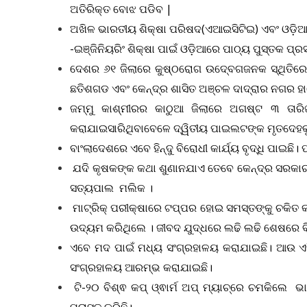
ଅତିରିକ୍ତ ବୋଝ ପଡିବ |
ଅଖିଳ ଭାରତୀୟ ଶିକ୍ଷା ପରିଷଦ(ଏଆଇସିଟିଇ) ଏବଂ ଓଡ଼ି
-ଇଞ୍ଜିନିୟରିଂ ଶିକ୍ଷା ପାଇଁ ଓଡ଼ିଆରେ ପାଠ୍ୟ ପୁସ୍ତକ
ଦେଶର ୬୧ ଜିଲାରେ କୁଷ୍ଠରୋଗ ଉଦ୍‍ବେଗଜନକ ସ୍ଥିତିରେ 
ଛତିଶଗଡ ଏବଂ କେନ୍ଦ୍ର ଶାସିତ ଅଞ୍ଚଳ ଦାଦ୍ରାର ନଗର ହାବେ
ଜମ୍ମୁ କାଶ୍ମୀରର କାଠୁଆ ଜିଲାରେ ଅଗଷ୍ଟ ୩ ତାର
କରାଯାଇସାରିଥିବାବେଳେ ଦ୍ୱିତୀୟ ପାଇଲଟଙ୍କ ମୃତଦେହକୁ
ବାଂଲାଦେଶରେ ଏବେ ହିନ୍ଦୁ ବିରୋଧୀ କାର୍ଯ୍ୟ ବୃଦ୍ଧି ପା
ଯଦି କୃଷକଙ୍କ କଥା ଶୁଣାନଯାଏ ତେବେ କେନ୍ଦ୍ର ସରକାର ପ
ସତ୍ୟପାଲ ମଲିକ ।
ମାଟ୍ରିକ୍‌ ପରୀକ୍ଷାରେ ଟପ୍ପର ହୋଇ ସମସ୍ତଙ୍କୁ ଚକିତ କରିଦ
ଉଦ୍ୟମ କରିଥିଲେ । ଜୀବଦ ଯୁଦ୍ଧରେ ଲଢି ଲଢି ଶେଷରେ ବିଜ
ଏବେ ମଦ ପାଇଁ ମଧ୍ୟ ସଂଗ୍ରହାଳୟ କରାଯାଇଛି। ଆଉ ଏହି 
ସଂଗ୍ରହାଳୟ ଆରମ୍ଭ କରାଯାଇଛି।
ଟି-୨୦ ବିଶ୍ଵ କପ୍ ଓ୍ଵାର୍ମ ଅପ୍ ମ୍ୟାଚ୍‌ରେ ଚମକିଲ