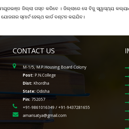
ୟୂରଭଞ୍ଜ ଜିଲ୍ଲା ଗସ୍ତ କରିବେ । ଜିଲ୍ଲାରେ ସେ ବିଜୁ ସ୍ୱାସ୍ଥ୍ୟ କଲ୍ୟ
ଣ ଯୋଜନାର ସ୍ମାର୍ଟ ହେଲ୍‌ଥ କାର୍ଡ ବଣ୍ଟନ କରାଯିବ।
CONTACT US
I
M-1/5, M.P.Housing Board Colony
Post:
P.N.College
Dist:
Khordha
State:
Odisha
Pin:
752057
+91-9861016349 / +91-9437281655
amarisatya@gmail.com