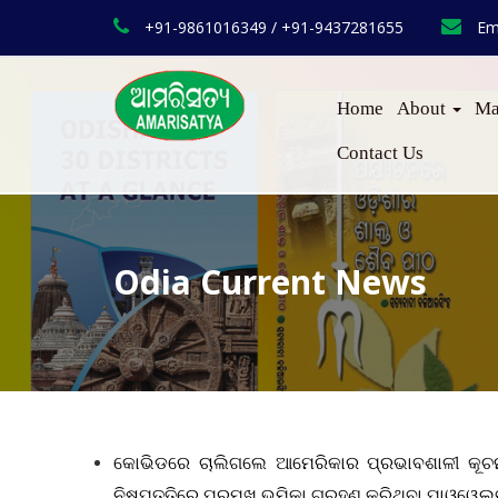
+91-9861016349 / +91-9437281655
Em
Home
About
Ma
Contact Us
Odia Current News
କୋଭିଡରେ ଚାଲିଗଲେ ଆମେରିକାର ପ୍ରଭାବଶାଳୀ କୂଚନୀତି
ନିଷ୍ପତ୍ତିରେ ପ୍ରମୁଖ ଭୂମିକା ଗ୍ରହଣ କରିଥିବା ପାଓ୍ୱେଲଙ