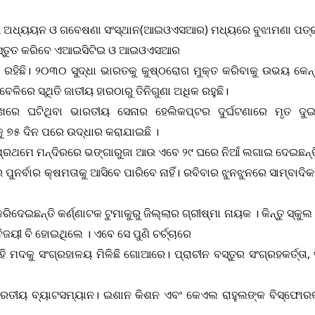
ଆ ଅଧ୍ୟୟନ ଓ ଗବେଷଣା ସଂସ୍ଥାନ(ଆଇଓଏସଆର) ମଧ୍ୟରେ ବୁଝାମଣା ପତ୍ର
 ପ୍ରସ୍ତୁତ କରିବେ ଏଆଇସିଟିଇ ଓ ଆଇଓଏସଆର
ରହିଛି। ୨୦୩୦ ସୁଦ୍ଧା ଭାରତକୁ କୁଷ୍ଠରୋଗ ମୁକ୍ତ କରିବାକୁ ଉଭୟ କେନ
ଳିରେ ସ୍ଥିତି ଜାତୀୟ ହାରଠାରୁ ତିନିଗୁଣା ଅଧିକ ରହୁଛି।
ିଖରେ ଘଟିଥିବା ଭାରତୀୟ ସେନାର ହେଲିକପ୍ଟର ଦୁର୍ଘଟଣାରେ ମୃତ 
 ୭୫ ଦିନ ପରେ ଉଦ୍ଧାର କରାଯାଇଛି ।
ଇଛି। ପ୍ରଥମେ ମନ୍ଦିରରେ ଭଙ୍ଗାରୁଜା ଆଉ ଏବେ ୨୯ ଘରେ ନିଆଁ ଲଗାଇ ଦେଇଛନ
ୁନର୍ବାର କ୍ଷମତାକୁ ଆସିବେ ପାରିବେ ନାହିଁ। ରବିବାର ଝୁନଝୁନରେ ସାମ୍ବା
େଇଛନ୍ତି କର୍ଣ୍ଣାଟକ ଟୁମାକୁରୁ ଜିଲ୍ଲାର ଗ୍ରୀଷ୍ମା ନାୟକ । କିନ୍ତୁ ସ୍କୁଲ ଫ
ୟୀ ବି ହୋଇଥିଲେ । ଏବେ ସେ ପୁଣି ଚର୍ଚ୍ଚାରେ
ମଦକୁ ସଂଗ୍ରହାଳୟ ମିଳିଛି ଗୋଆରେ। ପ୍ରାଚୀନ ବସ୍ତୁର ସଂଗ୍ରହକର୍ତ୍ତା,
େ ଭାରତୀୟ ବ୍ୟାଟସମ୍ୟାନ। ଇଶାନ କିଶନ ଏବଂ କେଏଲ ରାହୁଲଙ୍କ ବିସ୍ଫୋର