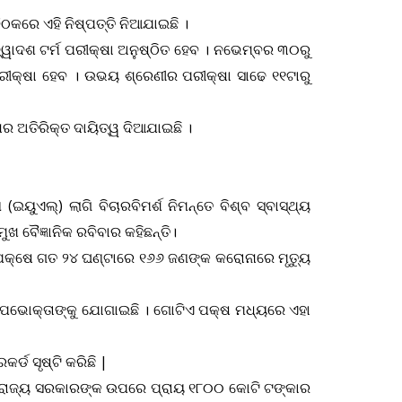
ଠକରେ ଏହି ନିଷ୍ପତ୍ତି ନିଆଯାଇଛି ।
୍ୱାଦଶ ଟର୍ମ ପରୀକ୍ଷା ଅନୁଷ୍ଠିତ ହେବ । ନଭେମ୍ବର ୩୦ରୁ
କ ପରୀକ୍ଷା ହେବ । ଉଭୟ ଶ୍ରେଣୀର ପରୀକ୍ଷା ସାଢେ ୧୧ଟାରୁ
ନାର ଅତିରିକ୍ତ ଦାୟିତ୍ୱ ଦିଆଯାଇଛି ।
ୁଏଲ୍‌) ଲାଗି ବିଚାରବିମର୍ଶ ନିମନ୍ତେ ବିଶ୍ବ ସ୍ବାସ୍ଥ୍ୟ
ବୈଜ୍ଞାନିକ ରବିବାର କହିଛନ୍ତି।
ପକ୍ଷେ ଗତ ୨୪ ଘଣ୍ଟାରେ ୧୬୬ ଜଣଙ୍କ କରୋନାରେ ମୃତ୍ୟୁ
ଉପଭୋକ୍ତାଙ୍କୁ ଯୋଗାଇଛି । ଗୋଟିଏ ପକ୍ଷ ମଧ୍ୟରେ ଏହା
୍ଡ ସୃଷ୍ଟି କରିଛି |
ି ପରେ ରାଜ୍ୟ ସରକାରଙ୍କ ଉପରେ ପ୍ରାୟ ୧୮୦୦ କୋଟି ଟଙ୍କାର