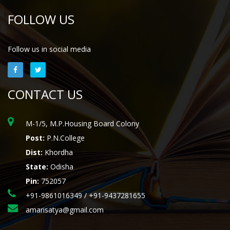
FOLLOW US
Follow us in social media
CONTACT US
M-1/5, M.P.Housing Board Colony
Post:
P.N.College
Dist:
Khordha
State:
Odisha
Pin:
752057
+91-9861016349 / +91-9437281655
amarisatya@gmail.com