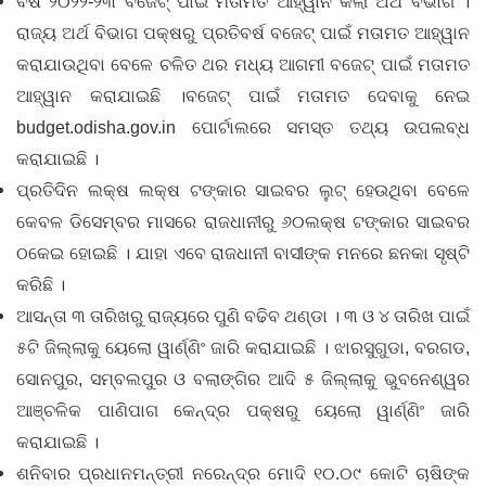
ବର୍ଷ ୨୦୨୨-୨୩ ବଜେଟ୍ ପାଇଁ ମତାମତ ଆହ୍ୱାନ କଲା ଅର୍ଥ ବିଭାଗ ।
ରାଜ୍ୟ ଅର୍ଥ ବିଭାଗ ପକ୍ଷରୁ ପ୍ରତିବର୍ଷ ବଜେଟ୍ ପାଇଁ ମତାମତ ଆହ୍ୱାନ
କରାଯାଉଥିବା ବେଳେ ଚଳିତ ଥର ମଧ୍ୟ ଆଗମୀ ବଜେଟ୍ ପାଇଁ ମତାମତ
ଆହ୍ୱାନ କରାଯାଇଛି ।ବଜେଟ୍ ପାଇଁ ମତାମତ ଦେବାକୁ ନେଇ
budget.odisha.gov.in ପୋର୍ଟାଲରେ ସମସ୍ତ ତଥ୍ୟ ଉପଲବ୍ଧ
କରାଯାଇଛି ।
ପ୍ରତିଦିନ ଲକ୍ଷ ଲକ୍ଷ ଟଙ୍କାର ସାଇବର ଲୁଟ୍ ହେଉଥିବା ବେଳେ
କେବଳ ଡିସେମ୍ବର ମାସରେ ରାଜଧାନୀରୁ ୬୦ଲକ୍ଷ ଟଙ୍କାର ସାଇବର
ଠକେଇ ହୋଇଛି । ଯାହା ଏବେ ରାଜଧାନୀ ବାସୀଙ୍କ ମନରେ ଛନକା ସୃଷ୍ଟି
କରିଛି ।
ଆସନ୍ତା ୩ ତାରିଖରୁ ରାଜ୍ୟରେ ପୁଣି ବଢିବ ଥଣ୍ଡା । ୩ ଓ ୪ ତାରିଖ ପାଇଁ
୫ଟି ଜିଲ୍ଲାକୁ ୟେଲୋ ୱାର୍ଣ୍ଣିଂ ଜାରି କରାଯାଇଛି । ଝାରସୁଗୁଡା, ବରଗଡ,
ସୋନପୁର, ସମ୍ବଲପୁର ଓ ବଲାଙ୍ଗିର ଆଦି ୫ ଜିଲ୍ଲାକୁ ଭୁବନେଶ୍ୱର
ଆଞ୍ଚଳିକ ପାଣିପାଗ କେନ୍ଦ୍ର ପକ୍ଷରୁ ୟେଲୋ ୱାର୍ଣ୍ଣିଂ ଜାରି
କରାଯାଇଛି ।
ଶନିବାର ପ୍ରଧାନମନ୍ତ୍ରୀ ନରେନ୍ଦ୍ର ମୋଦି ୧୦.୦୯ କୋଟି ଚାଷିଙ୍କ