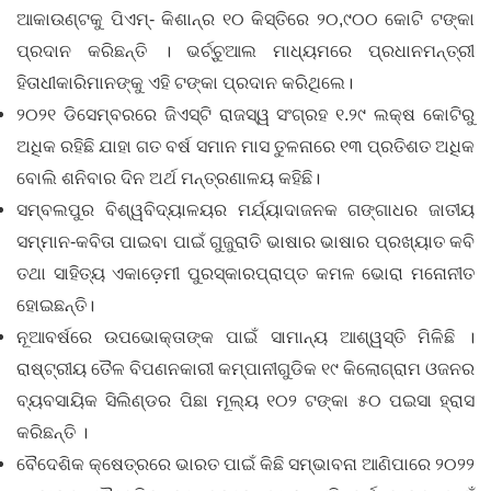
ଆକାଉଣ୍ଟକୁ ପିଏମ୍‌- କିଶାନ୍‌ର ୧୦ କିସ୍ତିରେ ୨୦,୯୦୦ କୋଟି ଟଙ୍କା
ପ୍ରଦାନ କରିଛନ୍ତି । ଭର୍ଚ୍ଚୁଆଲ ମାଧ୍ୟମରେ ପ୍ରଧାନମନ୍ତ୍ରୀ
ହିତାଧୀକାରିମାନଙ୍କୁ ଏହି ଟଙ୍କା ପ୍ରଦାନ କରିଥିଲେ।
୨୦୨୧ ଡିସେମ୍ବରରେ ଜିଏସ୍‌ଟି ରାଜସ୍ୱ ସଂଗ୍ରହ ୧.୨୯ ଲକ୍ଷ କୋଟିରୁ
ଅଧିକ ରହିଛି ଯାହା ଗତ ବର୍ଷ ସମାନ ମାସ ତୁଳନାରେ ୧୩ ପ୍ରତିଶତ ଅଧିକ
ବୋଲି ଶନିବାର ଦିନ ଅର୍ଥ ମନ୍ତ୍ରଣାଳୟ କହିଛି।
ସମ୍ବଲପୁର ବିଶ୍ୱବିଦ୍ୟାଳୟର ମର୍ଯ୍ୟାଦାଜନକ ଗଙ୍ଗାଧର ଜାତୀୟ
ସମ୍ମାନ-କବିତା ପାଇବା ପାଇଁ ଗୁଜୁରାତି ଭାଷାର ଭାଷାର ପ୍ରଖ୍ୟାତ କବି
ତଥା ସାହିତ୍ୟ ଏକାଡ଼େମୀ ପୁରସ୍କାରପ୍ରାପ୍ତ କମଳ ଭୋରା ମନୋନୀତ
ହୋଇଛନ୍ତି।
ନୂଆବର୍ଷରେ ଉପଭୋକ୍ତାଙ୍କ ପାଇଁ ସାମାନ୍ୟ ଆଶ୍ୱସ୍ତି ମିଳିଛି ।
ରାଷ୍ଟ୍ରୀୟ ତୈଳ ବିପଣନକାରୀ କମ୍ପାନୀଗୁଡିକ ୧୯ କିଲୋଗ୍ରାମ ଓଜନର
ବ୍ୟବସାୟିକ ସିଲିଣ୍ଡର ପିଛା ମୂଲ୍ୟ ୧୦୨ ଟଙ୍କା ୫୦ ପଇସା ହ୍ରାସ
କରିଛନ୍ତି ।
ବୈଦେଶିକ କ୍ଷେତ୍ରରେ ଭାରତ ପାଇଁ କିଛି ସମ୍ଭାବନା ଆଣିପାରେ ୨୦୨୨