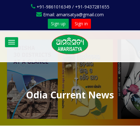
+91-9861016349 / +91-9437281655
Email: amarisatya@gmail.com
Sign up
Sign in
Toggle
navigation
Odia Current News