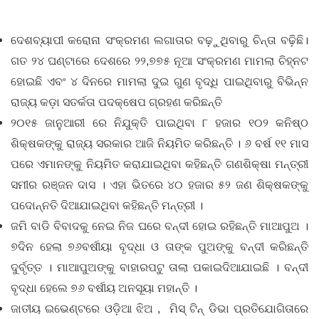
ଦେଶବ୍ୟାପୀ କରୋନା ସଂକ୍ରମଣ ଲଗାତାର ବଢ଼ୁଥିବାରୁ ଚିନ୍ତା ବଢ଼ିଛି।
ଗତ ୨୪ ଘଣ୍ଟାରେ ଦେଶରେ ୨୨,୭୭୫ ନୂଆ ସଂକ୍ରମଣ ମାମଲା ଚିହ୍ନଟ
ହୋଇଛି ଏବଂ ୪ ଦିନରେ ମାମଲା ଦୁଇ ଗୁଣ ବୃଦ୍ଧି ପାଇଥିବାରୁ ବିଭିନ୍ନ
ରାଜ୍ୟ କଡ଼ା ସତର୍କତା ପଦକ୍ଷେପ ଗ୍ରହଣ କରିଛନ୍ତି
୨୦୧୫ ଜାନୁଆରୀ ରେ ନିଯୁକ୍ତି ପାଇଥିବା ୮ ହଜାର ୧୦୨ କନିଷ୍ଠ
ଶିକ୍ଷକଙ୍କୁ ରାଜ୍ୟ ସରକାର ଆଜି ନିୟମିତ କରିଛନ୍ତି । ୬ ବର୍ଷ ୧୧ ମାସ
ପରେ ଏମାନଙ୍କୁ ନିୟମିତ କରାଯାଇଥିବା କହିଛନ୍ତି ଗଣଶିକ୍ଷା ମନ୍ତ୍ରୀ
ସମୀର ରଞ୍ଜନ ଦାସ । ଏହା ଭିତରେ ୪୦ ହଜାର ୫୨ ଜଣ ଶିକ୍ଷକଙ୍କୁ
ପଦୋନ୍ନତି ଦିଆଯାଇଥିବା କହିଛନ୍ତି ମନ୍ତ୍ରୀ ।
ଜମି ବାଡି ବିବାଦକୁ ନେଇ ନିଜ ଘରେ ବନ୍ଦୀ ହୋଇ ରହିଛନ୍ତି ମାଆପୁଅ ।
୭ଦିନ ହେଲା ୭୬ବର୍ଷୀୟା ବୃଦ୍ଧା ଓ ତାଙ୍କ ପୁଅଙ୍କୁ ବନ୍ଦୀ କରିଛନ୍ତି
ଦୁର୍ବୃତ୍ତ । ମାଆପୁଅଙ୍କୁ ବାହାରପଟୁ ତାଲା ପକାଇଦିଆଯାଇଛି । ବନ୍ଦୀ
ବୃଦ୍ଧା ହେଲେ ୭୬ ବର୍ଷୀୟ ଅନସୂୟା ମହାନ୍ତି ।
ଜାତୀୟ ଇଭେଣ୍ଟରେ ଓଡ଼ିଆ ଝିଅ , ମିସ୍ ଟିନ୍ ଡିଭା ପ୍ରତିଯୋଗିତାରେ