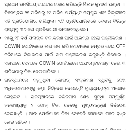
ପ୍ରଥମ ରନର୍ସଅପ୍ ଟାଇଟଲ ହାସଲ କରିଛନ୍ତି ମିଲନ କୁମାରୀ ପଣ୍ଡା ।
ଡିସେମ୍ବର ୨୧ ତାରିଖରୁ ୨୯ ତାରିଖ ପର୍ଯ୍ୟନ୍ତ ଜୟପୁର ଏବଂ ଦିଲ୍ଲୀରେ
ଏହି ପ୍ରତିଯୋଗିତା ଚାଲିଥିଲା। ଏହି ପ୍ରତିଯୋଗିତାରେ ଦେଶର ବିଭିନ୍ନ
ରାଜ୍ୟରୁ ୩୬ ଜଣ ପ୍ରତିଯୋଗୀ ଭାଗନେଇଥିଲେ।
୧୫ରୁ ୧୮ ବର୍ଷ ପିଲାଙ୍କ ଟିକାକରଣ ପାଇଁ ଆରମ୍ଭ ହେଲା ପଞ୍ଜୀକରଣ ।
COWIN ପୋର୍ଟାଲରେ ଲଗ ଇନ କରି ମୋବାଇଲ ନମ୍ବର ଦେଇ OTP
ଜରିଆରେ ଟିକାକରଣ ପାଇଁ ନାମ ପଞ୍ଜୀକରଣ କରୁଛନ୍ତି କିଶୋର ।
ଏହାପରେ ସେମାନେ COWIN ପୋର୍ଟାଲରେ ଆପଏଣ୍ଟମେଣ୍ଟ ନେଇ ୩
ତାରିଖଠାରୁ ଟିକା ନେଇପାରିବେ ।
ରାଜସ୍ଥାନରେ ବଢ଼ୁଥିବା କୋଭିଡ୍ ସଂକ୍ରମଣ ସ୍ଥିତିକୁ ଦେଖି
ଅଧିକାରୀମାନଙ୍କୁ କଡ଼ା ନିର୍ଦ୍ଦେଶ ଦେଇଛନ୍ତି ମୁଖ୍ୟମନ୍ତ୍ରୀ ଅଶୋକ
ଗେହଲଟ । ରାଜସ୍ଥାନରେ ଚଳିତମାସ ଶେଷ ସୁଦ୍ଧା ସମ୍ପୂର୍ଣ୍ଣ
ଜନସଂଖ୍ୟାକୁ ୨ ଡୋଜ୍ ଟିକା ଦେବାକୁ ମୁଖ୍ୟମନ୍ତ୍ରୀ ନିର୍ଦ୍ଦେଶ
ଦେଇଛନ୍ତି । ଆଉ ଯେଉଁମାନେ ଟିକା ନେବେନି ସେମାନେ ଘରେ ବନ୍ଦ
ହୋଇ ରହିବେ ।