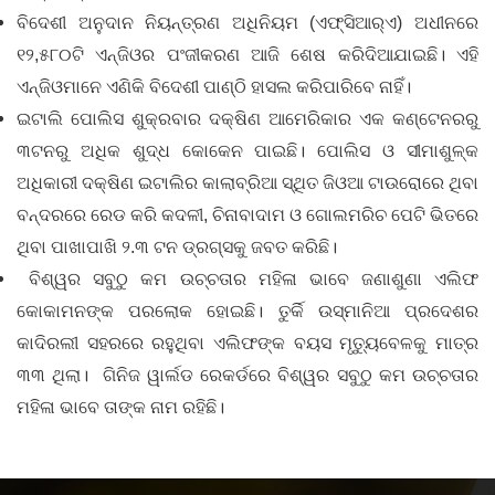
ବିଦେଶୀ ଅନୁଦାନ ନିୟନ୍ତ୍ରଣ ଅଧିନିୟମ (ଏଫ୍‌ସିଆର୍‌ଏ) ଅଧୀନରେ
୧୨,୫୮୦ଟି ଏନ୍‌ଜିଓର ପଂଜୀକରଣ ଆଜି ଶେଷ କରିଦିଆଯାଇଛି। ଏହି
ଏନ୍‌ଜିଓମାନେ ଏଣିକି ବିଦେଶୀ ପାଣ୍ଠି ହାସଲ କରିପାରିବେ ନାହିଁ।
ଇଟାଲି ପୋଲିସ ଶୁକ୍ରବାର ଦକ୍ଷିଣ ଆମେରିକାର ଏକ କଣ୍ଟେନରରୁ
୩ଟନରୁ ଅଧିକ ଶୁଦ୍ଧ କୋକେନ ପାଇଛି। ପୋଲିସ ଓ ସୀମାଶୁଳ୍କ
ଅଧିକାରୀ ଦକ୍ଷିଣ ଇଟାଲିର କାଲାବ୍ରିଆ ସ୍ଥିତ ଜିଓଆ ଟାଉରୋରେ ଥିବା
ବନ୍ଦରରେ ରେଡ କରି କଦଳୀ, ଚିନାବାଦାମ ଓ ଗୋଲମରିଚ ପେଟି ଭିତରେ
ଥିବା ପାଖାପାଖି ୨.୩ ଟନ ଡ୍ରଗ୍ସକୁ ଜବତ କରିଛି।
ବିଶ୍ୱର ସବୁଠୁ କମ ଉଚ୍ଚତାର ମହିଳା ଭାବେ ଜଣାଶୁଣା ଏଲିଫ
କୋକାମନଙ୍କ ପରଲୋକ ହୋଇଛି। ତୁର୍କି ଉସ୍ମାନିଆ ପ୍ରଦେଶର
କାଦିରଲୀ ସହରରେ ରହୁଥିବା ଏଲିଫଙ୍କ ବୟସ ମୃତ୍ୟୁବେଳକୁ ମାତ୍ର
୩୩ ଥିଲା। ଗିନିଜ ୱାର୍ଲଡ ରେକର୍ଡରେ ବିଶ୍ୱର ସବୁଠୁ କମ ଉଚ୍ଚତାର
ମହିଳା ଭାବେ ତାଙ୍କ ନାମ ରହିଛି।