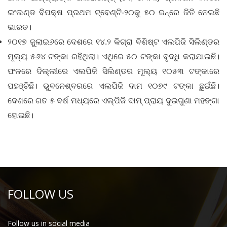
ଇଂଲଣ୍ଡ ବିପକ୍ଷ ପ୍ରଥମ ଟ୍ବେଣ୍ଟି-୨୦କୁ ୫୦ ରନ୍‌ରେ ଜିତି ନେଇଛି
ଭାରତ।
୨୦୧୭ ଜୁଲାଇ୬ରେ ଦେଶରେ ୧୪.୨ କିଗ୍ରା ବିଶିଷ୍ଟ ଏଲପିଜି ସିଲିଣ୍ଡର
ମୂଲ୍ୟ ୫୬୪ ଟଙ୍କା ରହିଥିଲା। ଏଥିରେ ୫୦ ଟଙ୍କା ବୃଦ୍ଧି କରାଯାଇଛି।
ଫଳରେ ଦିଲ୍ଲୀରେ ଏଲପିଜି ସିଲିଣ୍ଡର ମୂଲ୍ୟ ୧୦୫୩ ଟଙ୍କାରେ
ପହଞ୍ଚିଛି। ଭୁବନେଶ୍ବରରେ ଏଲପିଜି ଦାମ ୧୦୭୯ ଟଙ୍କା ଛୁଇଁଛି।
ଦେଶରେ ଗତ ୫ ବର୍ଷ ମଧ୍ୟରେ ଏଲ୍‌ପିଜି ଦାମ୍‌ ପ୍ରାୟ ଦୁଇଗୁଣା ମହଙ୍ଗା
ହୋଇଛି।
FOLLOW US
Follow us in social media