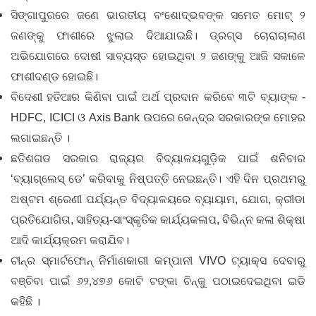
ସିଙ୍ଗାପୁରରେ ଜଣେ ଭାରତୀୟ ବଂଶୋଦ୍ଭବଙ୍କ ସମେତ ମୋଟ୍‌ ୨
ଜଣଙ୍କୁ ଫାଶୀରେ ଝୁଲାଇ ଦିଆଯାଇଛି। ଡ୍ରଗ୍‌ସ ଚୋରାଚାଲାଣ
ଅଭିଯୋଗରେ ଦୋଷୀ ସାବ୍ୟସ୍ତ ହୋଇଥିବା ୨ ଜଣଙ୍କୁ ଆଜି ସକାଳେ
ଫାଶୀଦଣ୍ଡ ହୋଇଛି।
ବିଦେଶୀ ହତିଆର କିଣିବା ପାଇଁ ଅର୍ଥ ପ୍ରଦାନ କରିବେ ୩ଟି ବ୍ୟାଙ୍କ -
HDFC, ICICI ଓ Axis Bank ଉପରେ କେନ୍ଦ୍ର ସରକାରଙ୍କ ମୋହର
ଲଗାଇଛନ୍ତି ।
ଛତିଶଗଡ ସରକାର ରାଜ୍ୟର ବିଦ୍ୟାଳୟଗୁଡ଼ିକ ପାଇଁ ଶନିବାର
‘ବ୍ୟାଗ୍‌ଲେସ୍ ଡେ’ କରିବାକୁ ନିଷ୍ପତ୍ତି ନେଇଛନ୍ତି। ଏହି ଦିନ ପ୍ରଥମରୁ
ଅଷ୍ଟମ ଶ୍ରେଣୀ ପର୍ଯ୍ୟନ୍ତ ବିଦ୍ୟାଳୟରେ ବ୍ୟାୟାମ, ଯୋଗ, କ୍ରୀଡା
ପ୍ରତିଯୋଗିତା, ସାହିତ୍ୟ-ସାଂସ୍କୃତିକ କାର୍ଯ୍ୟକଳାପ, ବିଭିନ୍ନ କଳା ଶିକ୍ଷା
ଆଦି କାର୍ଯ୍ୟକ୍ରମ କରାଯିବ।
ଚୀନ୍‌ର ସ୍ମାର୍ଟଫୋନ୍‌ ନିର୍ମାଣକାରୀ କମ୍ପାନୀ VIVO ଟ୍ୟାକ୍ସ ଦେବାରୁ
ବଞ୍ଚିବା ପାଇଁ ୬୨,୪୭୬ କୋଟି ଟଙ୍କା ଚିନ୍‌କୁ ପଠାଇଦେଇଥିବା ଇଡି
କହିଛି ।