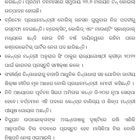
କରିଛନ୍ତି। ପ୍ରଥମ ତିନିମାସରେ ସମୁଦାୟ ୨୭.୭ ମିଲିୟନ ଟନ୍ କୋଇଲା
ଉତ୍ପାଦନ ହୋଇଛି।
ବ୍ରିଟେନ ପ୍ରଧାନମନ୍ତ୍ରୀ ବୋରିସ୍‌ ଜନସନ ଗୁରୁବାର ନିଜ ପଦବୀରୁ
ଇସ୍ତଫା ଦେଇଛନ୍ତି। ବ୍ରେକ୍ସିଟ୍‌, କୋଭିଡ୍‌ ଏବଂ ମାଉଣ୍ଟିଂ ସ୍କାଣ୍ଡାଲ୍‌
ମଧ୍ୟରେ ଛନ୍ଦି ହୋଇ ତିନି ବର୍ଷ ଦାୟିତ୍ୱରେ ରହିବା ପରେ
କଞ୍ଜରଭେଟିଭ୍‌ ପାର୍ଟିର ନେତା ପଦ ଛାଡିଛନ୍ତି।
କେନ୍ଦ୍ର ମନ୍ତ୍ରୀ ଅନୁରାଗ ସିଂ ଠାକୁର ରାଜ୍ୟଗୋଷ୍ଠୀ କ୍ରୀଡ଼ା ୨୦୨୨
ପାଇଁ ଭାରତର ପ୍ରସ୍ତୁତି ସମୀକ୍ଷା କଲେ ।
ସଂକୀର୍ଣ୍ଣ ଚିନ୍ତାଧାରାରୁ ବାହାରି ଆଧୁନିକ ଚିନ୍ତାଧାରା ସହ ଯୋଡିବା ଜାତୀୟ
ଶିକ୍ଷା ନୀତିର ମୂଳ ଆଧାର ବୋଲି ପ୍ରଧାନମନ୍ତ୍ରୀ ମୋଦୀ କହିଛନ୍ତି ।
ନିତି ଆୟୋଗର ପୂର୍ବତନ ସିଇଓ ଅମିତାଭ କାନ୍ତ ଜି-୨୦ର ନୂଆ ସେର୍‌ପା
ହେବେ। ବର୍ତ୍ତମାନ ଏହି ପଦରେ କେନ୍ଦ୍ର ବାଣିଜ୍ୟ ଓ ଶିଳ୍ପ ମନ୍ତ୍ରୀ
ପୀୟୂଷ ଗୋୟଲ ଅଛନ୍ତି।
ବିଦ୍ୟୁତ ଉପଭୋକ୍ତାଙ୍କ ଅସନ୍ତୋଷକୁ ଦୃଷ୍ଟିରେ ରଖି ଏଣିକି
ଆନୁପାତିକ ବିଲ ବଦଳରେ ପ୍ରସ୍ତୁତ ହେବ ମାସିକିଆ ବିଲ ବୋଲି
ନିଷ୍ପତି ନେଲା ଓଇଆରସି ।