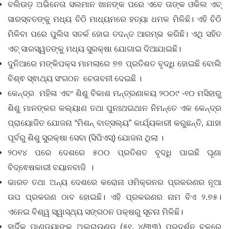
ବଲିଉଡ଼ ଅଭିନେତା ସଲମାନ ଖାନଙ୍କ ପରେ ଏବେ ତାଙ୍କ ଓକିଲ ଏଚ୍‌
ସାରସ୍ବତଙ୍କୁ ମଧ୍ୟ ଚିଠି ମାଧ୍ୟମରେ ହତ୍ୟା ଧମକ ମିଳିଛି। ଏହି ଚିଠି
ମିଳିବା ପରେ ପୁଲିସ ସତର୍କ ହୋଇ ତଦନ୍ତ ଆରମ୍ଭ କରିଛି। ଏଥି ସହିତ
ଏଚ୍ ସାରସ୍ୱତଙ୍କୁ ମଧ୍ୟ ସୁରକ୍ଷା ଯୋଗାଇ ଦିଆଯାଇଛି।
ଦୁନିଆରେ ମଙ୍କିପକ୍ସ ମାମଲାରେ ୭୭ ପ୍ରତିଶତ ବୃଦ୍ଧି ହୋଇଛି ବୋଲି
ବିଶ୍ଵ ସ୍ଵାଥ୍ୟ ସଂଗଠନ ଚେତାବନୀ ଦେଇଛି ।
କେନ୍ଦ୍ର ମହିଳା ଏବଂ ଶିଶୁ ବିକାଶ ମନ୍ତ୍ରଣାଳୟ ୨୦୦୯ -୧୦ ମସିହାରୁ
ଶିଶୁ ମାନଙ୍କର କଲ୍ୟାଣ ତଥା ପୁନଃଥଇଥାନ ନିମନ୍ତେ ଏକ କେନ୍ଦ୍ର
ପ୍ରାୟୋଜିତ ଯୋଜନା “ମିଶନ୍ ବାତ୍ସଲ୍ୟ” କାର୍ଯ୍ୟକାରୀ କରୁଛନ୍ତି, ଯାହା
ପୂର୍ବରୁ ଶିଶୁ ସୁରକ୍ଷା ସେବା (ସିପିଏସ୍‌) ଯୋଜନା ଥିଲା ।
୨୦୧୪ ପରେ ଦେଶରେ ୫୦୦ ପ୍ରତିଶତ ବୃଦ୍ଧି ପାଇଛି ଘୃଣା
ବିଦ୍ଵେଷକାରୀ ବୟାନବାଜି ।
ଭାରତ ତଥା ଅନ୍ୟ ଦେଶରେ କରୋନା ଓମିକ୍ରନର ପ୍ରକରଣର ନୂଆ
ଉପ ପ୍ରକରଣ ଠାବ ହୋଇଛି। ଏହି ପ୍ରକରଣର ନାମ ବିଏ ୨.୭୫।
ଏନେଇ ବିଶ୍ୱ ସ୍ୱାସ୍ଥ୍ୟ ସଙ୍ଗଠନ ପକ୍ଷରୁ ସୂଚନା ମିଳିଛି।
ହାର୍ଦିକ ପାଣ୍ଡ୍ୟାଙ୍କ ଅଲରାଉଣ୍ଡ୍ (୫୧, ୪/୩୩) ପ୍ରଦର୍ଶନ ବଳରେ