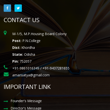
CONTACT US
M-1/5, M.P.Housing Board Colony
Post:
P.N.College
Dist:
Khordha
State:
Odisha
Pin:
752057
+91-9861016349 / +91-9437281655
amarisatya@gmail.com
IMPORTANT LINK
Founder's Message
Director's Message