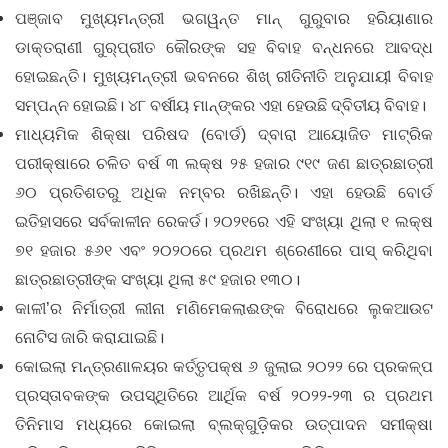
ପଞ୍ଜାବ ମୁଖ୍ୟମନ୍ତ୍ରୀ ଭଗୱନ୍ତ ମାନ୍‌ ଗୁରୁବାର ହରିୟାଣାର
ଡାକ୍ତରାଣୀ ଗୁର୍‌ପ୍ରୀତ କୌରଙ୍କ ସହ ବିବାହ ବନ୍ଧନରେ ଆବଦ୍ଧ
ହୋଇଛନ୍ତି। ମୁଖ୍ୟମନ୍ତ୍ରୀ ଭବନରେ ଶିଖ୍ ରୀତିନୀତି ଅନୁଯାୟୀ ବିବାହ
ସମ୍ପନ୍ନ ହୋଇଛି। ୪୮ ବର୍ଷୀୟ ମାନ୍‌ଙ୍କର ଏହା ହେଉଛି ଦ୍ବିତୀୟ ବିବାହ।
ମାଧ୍ୟମିକ ଶିକ୍ଷା ପରିଷଦ (ବୋର୍ଡ) ଦ୍ବାରା ଆୟୋଜିତ ମାଟ୍ରିକ
ପରୀକ୍ଷାରେ ଚଳିତ ବର୍ଷ ୩ ଲକ୍ଷ ୨୫ ହଜାର ୯୧୯ ଜଣ ଛାତ୍ରଛାତ୍ରୀ
୬୦ ପ୍ରତିଶତରୁ ଅଧିକ ନମ୍ବର ରଖିଛନ୍ତି। ଏହା ହେଉଛି ବୋର୍ଡ
ଇତିହାସରେ ସର୍ବକାଳୀନ ରେକର୍ଡ। ୨୦୨୧ରେ ଏହି ସଂଖ୍ୟା ଥିଲା ୧ ଲକ୍ଷ
୭୧ ହଜାର ୫୬୧ ଏବଂ ୨୦୨୦ରେ ପ୍ରଥମ ଶ୍ରେଣୀରେ ପାସ୍ କରିଥିବା
ଛାତ୍ରଛାତ୍ରୀଙ୍କ ସଂଖ୍ୟା ଥିଲା ୫୯ ହଜାର ୧୩୦।
କାଳୀ’ର ନିର୍ମାତ୍ରୀ ଲୀନା ମଣିମେକଲାଈଙ୍କ ବିରୋଧରେ ଲୁକଆଉଟ
ନୋଟିସ ଜାରି କରାଯାଇଛି।
କୋଇଲା ମନ୍ତ୍ରଣାଳୟର କର୍ତ୍ତୃପକ୍ଷ ୬ ଜୁଲାଇ ୨୦୨୨ ରେ ପ୍ରକଳ୍ପ
ପ୍ରସ୍ତାବକଙ୍କ ଉପସ୍ଥିତିରେ ଆର୍ଥିକ ବର୍ଷ ୨୦୨୨-୨୩ ର ପ୍ରଥମ
ତିନିମାସ ମଧ୍ୟରେ କୋଇଲା ବ୍ଲକ୍‌ଗୁଡ଼ିକର ଉତ୍ପାଦନ ସମୀକ୍ଷା