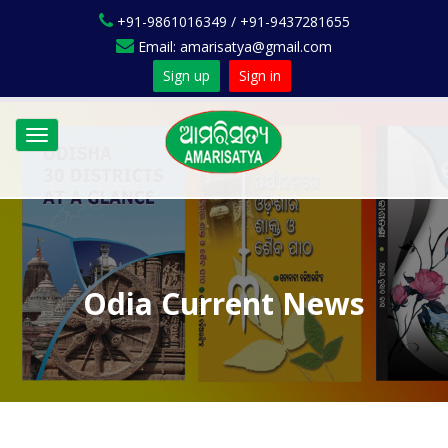
+91-9861016349 / +91-9437281655
Email: amarisatya@gmail.com
Sign up
Sign in
Toggle
navigation
Odia Current News