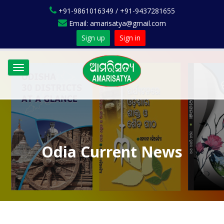
+91-9861016349 / +91-9437281655
Email: amarisatya@gmail.com
Sign up
Sign in
Toggle
navigation
Odia Current News