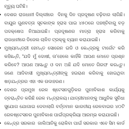
ମୃତ୍ୟୁ ଘଟିଛି।
ଦେଶର ରାଜଧାନୀ ଦିଲ୍ଲୀରେ ଦିନକୁ ଦିନ ପ୍ରଦୂଷଣ ବଢ଼ିବାର ଲାଗିଛି।
ବାୟୁର ଗୁଣବତ୍ତା ସୂଚକାଙ୍କ ହ୍ରାସ ପାଇ ୪୫୦ରେ ପହଞ୍ଚିବାରୁ ବଡ଼
ପଦକ୍ଷେପ ନିଆଯାଇଛି। ପ୍ରଦୂଷଣର ମାତ୍ରା ହ୍ରାସ କରିବାକୁ
ରାଜଧାନୀରେ ଡିଜେଲ ଚାଳିତ ଟ୍ରକ୍‌କୁ ବ୍ୟାନ କରାଯାଇଛି।
ମୁଖ୍ୟମନ୍ତ୍ରୀ ହେମନ୍ତ ସୋରେନ ଇଡି ଓ କେନ୍ଦ୍ରକୁ ଟାର୍ଗେଟ କରି
କହିଛନ୍ତି, “ଯଦି ମୁଁ ଦୋଷୀ, ତା’ହେଲେ କାହିଁକି ଆପଣ ମୋତେ ପ୍ରଶ୍ନ
କରିବେ? ଆପଣ ଆସନ୍ତୁ ଓ ଦମ ଅଛି ଯଦି ମୋତେ ଗିରଫ କରନ୍ତୁ।
ଜଣେ ଆଦିବାସୀ ମୁଖ୍ୟମନ୍ତ୍ରୀଙ୍କୁ ହଇରାଣ କରିବାକୁ ହୋଇଥିବା
ଷଡ଼ଯନ୍ତ୍ରର ଏହା ଏକ ଉଦାହରଣ।
ଦେଶର ପ୍ରମୁଖ ରେଳ ଷ୍ଟେସନଗୁଡ଼ିକର ପୁନଃବିକାଶ କାର୍ଯ୍ୟକୁ
ତ୍ବରାନ୍ବିତ କରିଛି ରେଳ ମନ୍ତ୍ରାଳୟ। ଯାତ୍ରୀମାନଙ୍କୁ ଆଧୁନିକ ସୁବିଧା
ସୁଯୋଗ ଯୋଗାଇ ଦେବାଲାଗି ବର୍ତ୍ତମାନ ଭାରତୀୟ ରେଳବାଇର ୪୦ଟି
ରେଳଷ୍ଟେସନର ପୁନଃବିକାଶ ପାଇଁପ୍ରକ୍ରିୟା ଆରମ୍ଭ କରାଯାଇଛି।
କେନ୍ଦ୍ର ସରକାର ଜାଲିଆତିକୁ ରୋକିବା ପାଇଁ ସରକାର ଏବେ ସିମ କାର୍ଡ