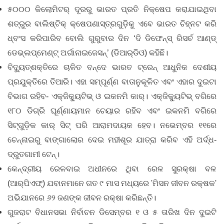
୫୦୦୦ କିଲୋମିଟର୍‌ ଦୂରରୁ ଭାରତ ପ୍ରତି ନିକ୍ଷେପ କରାଯାଇଥିବା
ଶତ୍ରୁର ବାଲିଷ୍ଟିକ୍ କ୍ଷେପଣାସ୍ତ୍ରଗୁଡ଼ିକୁ ଏବେ ଭାରତ ଚିହ୍ନଟ କରି
ଧ୍ବଂସ କରିପାରିବ ବୋଲି ଗୁରୁବାର ଦିନ ‘ଦି ଡିଫେନ୍‌ସ୍‌ ରିସର୍ଚ ଆଣ୍ଡ୍‌
ଡେଭ୍‌ଲପ୍‌ମେଣ୍ଟ୍‌ ଅର୍ଗାନାଇଜେସନ୍‌’ (ଡିଆର୍‌ଡିଓ) କହିଛି।
ବିଦ୍ୟୁତ୍‌ଶକ୍ତିରେ ଚାଳିତ ବନ୍ଦେ ଭାରତ ଟ୍ରେନ୍ ଆଧୁନିକ ଦେଶୀୟ
ପ୍ରଯୁକ୍ତିରେ ତିଆରି। ଏହା ସମ୍ପୂର୍ଣ୍ଣ ବାତାନୁକୂଳିତ ଏବଂ ଏହାର ଦୁଇଟା
ବିଭାଗ ରହିବ- ଏକ୍‌ଜିକ୍ୟୁଟିଭ୍ ଓ ଇକନମି କାର୍। ଏକ୍‌ଜିକ୍ୟୁଟିଭ୍ ବଗିରେ
୧୮୦ ଡିଗ୍ରି ଘୂର୍ଣ୍ଣାୟମାନ ଚେୟାର ରହିବ ଏବଂ ଇକନମି ବଗିରେ
ସିଟ୍‌ଗୁଡ଼ିକ କାର୍ ସିଟ୍ ପରି ଆରାମଦାୟକ ‌ହେବ। ନଭେମ୍ବର ୧୧ରେ
ଚେନ୍ନାଇରୁ ବାଙ୍ଗାଲୋର ଦେଇ ମହୀଶୂର ଯାତ୍ରା କରିବ ଏହି ଅର୍ଦ୍ଧ-
ଦ୍ରୁତଗାମୀ ଟେନ୍।
କେନ୍ଦ୍ରୀୟ ରେଳବାଇ ଅଧୀନରେ ଥିବା ରେଳ ସୁରକ୍ଷା ବଳ
(ଆର୍‌ପିଏଫ୍‌) ଯବାନମାନେ ଗତ ୯ ମାସ ମଧ୍ୟରେ 'ମିସନ ଜୀବନ ରକ୍ଷକ'
ଅଭିଯାନରେ ୬୨ ଜଣଙ୍କ ଜୀବନ ରକ୍ଷା କରିଛନ୍ତି।
ଗୁଜରାଟ ବିଧାନସଭା ନିର୍ବାଚନ ଡିସେମ୍ବର ୧ ଓ ୫ ତାରିଖ ଦିନ ଦୁଇଟି