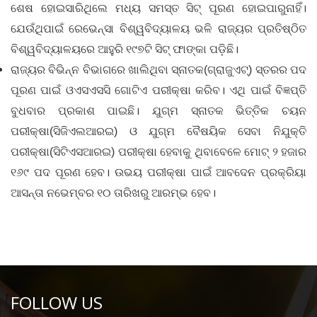
ଶେଷ ହୋଇସାରିଥିଲେ ମଧ୍ୟ ସମସ୍ତ ସିଟ୍‌‌ ପୂରଣ ହୋଇପାରୁନାହିଁ।
ଯେଉଁଥିପାଇଁ ରେଭେନ୍ସା ବିଶ୍ୱବିଦ୍ୟାଳୟ ଭଳି ରାଜ୍ୟର ପ୍ରତିଷ୍ଠିତ
ବିଶ୍ୱବିଦ୍ୟାଳୟରେ ଆହୁରି ୧୯୭ଟି ସିଟ୍‌‌ ଫାଙ୍କା ପଡ଼ିଛି।
ରାଜ୍ୟର ବିଭିନ୍ନ ବିଭାଗରେ ଖାଲିଥିବା ସ୍ନାତକ(ଗ୍ରାଜୁଏଟ୍‌‌) ସ୍ତରର ପଦ
ପୂରଣ ପାଇଁ ଓଏସଏସସି ଗୋଟିଏ ପରୀକ୍ଷା କରିବ। ଏଥି ପାଇଁ ବିଜ୍ଞପ୍ତି
ବୁଧବାର ପ୍ରକାଶ ପାଇଛି। ଯୁଗ୍ମ ସ୍ନାତକ ଭିତ୍ତିକ ଚୟନ
ପରୀକ୍ଷା(ସିଜିଏଲଆରଇ) ଓ ଯୁଗ୍ମ ବୈଷୟିକ ସେବା ନିଯୁକ୍ତି
ପରୀକ୍ଷା(ସିଟିଏସଆରଇ) ପରୀକ୍ଷା ହେବାକୁ ଥିବାବେଳେ ମୋଟ୍‌‌ ୨ ହଜାର
୧୬୯ ପଦ ପୂରଣ ହେବ। ଉଭୟ ପରୀକ୍ଷା ପାଇଁ ଆବଦେନ ପ୍ରକ୍ରିୟା
ଆସନ୍ତା ନଭେମ୍ବର ୧୦ ତାରିଖରୁ ଆରମ୍ଭ ହେବ।
FOLLOW US