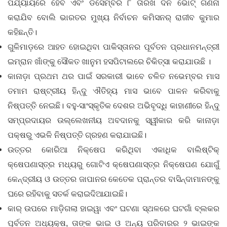
ପର୍ଯ୍ୟାୟରେ ହେବ ଏବଂ ଡିସେମ୍ବର ୮ ତାରିଖ ଦିନ ଭୋଟ୍‌ ଗଣନା
କରାଯିବ ବୋଲି ଭାରତର ମୁଖ୍ୟ ନିର୍ବାଚନ କମିସନର୍‌ ରାଜୀବ କୁମାର
କହିଛନ୍ତି।
ଗୁଳିମାଡ଼ରେ ଆହତ ହୋଇଥିବା ପାକିସ୍ତାନର ପୂର୍ବତନ ପ୍ରଧାନମନ୍ତ୍ରୀ
ଇମ୍ରାନ ଖାଁଙ୍କୁ ସୌକତ ଖାନୁମ ହସପିଟାଲରେ ଚିକିତ୍ସା କରାଯାଉଛି ।
କାନାଡ଼ା ପ୍ରଥମ ଥର ପାଇଁ ସରକାରୀ ଭାବେ ଚଳିତ ନଭେମ୍ବର ମାସ
ତମାମ ରାଷ୍ଟ୍ରୀୟ ହିନ୍ଦୁ ଐତିହ୍ୟ ମାସ ଭାବେ ପାଳନ କରିବାକୁ
ନିଷ୍ପତ୍ତି ନେଇଛି। ବହୁ-ସାଂସ୍କୃତିକ ଦେଶର ଅଭିବୃଦ୍ଧି କାହାଣୀରେ ହିନ୍ଦୁ
ସମ୍ପ୍ରଦାୟର ଉଲ୍ଲେଖନୀୟ ଅବଦାନକୁ ସ୍ୱୀକାର କରି କାନାଡ଼ା
ପକ୍ଷରୁ ଏଭଳି ନିଷ୍ପତ୍ତି ଗ୍ରହଣ କରାଯାଇଛି।
ଉତ୍ତର କୋରିଆ ନିକ୍ଷେପ କରିଥିବା ଏକାଧିକ ବାଲିଷ୍ଟିକ୍
କ୍ଷେପଣାସ୍ତ୍ର ମଧ୍ୟରୁ ଗୋଟିଏ କ୍ଷେପଣାସ୍ତ୍ର ନିକ୍ଷେପଣ ଯୋଗୁଁ
କେନ୍ଦ୍ରୀୟ ଓ ଉତ୍ତର ଜାପାନର କେତେକ ପ୍ରାନ୍ତର ବାସିନ୍ଦାମାନଙ୍କୁ
ଘରେ ରହିବାକୁ ସତର୍କ କରାଇଦିଆଯାଇଛି।
କାର୍‌ ଉପରେ ମାଡ଼ିଗଲା ହାଇୱା ଏବଂ ଘଟଣା ସ୍ଥଳରେ ଘଟଗାଁ ବ୍ଲକର
ପୂର୍ବତନ ଅଧ୍ୟକ୍ଷ, ତାଙ୍କ ଭାଇ ଓ ଅନ୍ୟ ପରିବାରର ୨ ଭାଇଙ୍କ