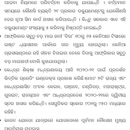
ପାଇବା ନିୟମରେ ପରିବର୍ତ୍ତନ କରିବାକୁ ଯାଉଛନ୍ତି । ବର୍ତ୍ତମାନ
ସମୟରେ କୌଣସି ବ୍ୟକ୍ତି ୨୧ ପ୍ରକାର ଡକ୍ୟୁମେଣ୍ଟରୁ ଯେକୌଣସି
ଦେଇ ନୂଆ ସିମ କାର୍ଡ ହାସଲ କରିପାରନ୍ତି । କିନ୍ତୁ ସରକାର ଏବେ ଏହି
ଡକ୍ୟୁମେଣ୍ଟ ସଂଖ୍ୟାକୁ ୫ କରିବାକୁ ନିଷ୍ପତ୍ତି ନେଇଛନ୍ତି
ଆଫ୍ରିକାର ସବୁଠୁ ବଡ଼ ମାଇ ହାତୀ ‘ଦିଦା’ ୬୦ରୁ ୬୫ କେନିଆର ଟିସାଭୋ
ଇଷ୍ଟ ନ୍ୟାସନାଲ ପାର୍କରେ ତାର ମୃତ୍ୟୁ ହୋଇଥିଲା। କେନିଆ
ଗ୍ରାସଲାଣ୍ଡରେ ରହି ଜୀବନ ବିତାଇବା ବେଳେ ଦିଦାକୁ ଆଫ୍ରିକାର ସବୁଠୁ
ବଡ଼ ମାଇହାତୀ ବୋଲି କୁହାଯାଉଥିଲା।
କେନ୍ଦ୍ର ଶିକ୍ଷା ମନ୍ତ୍ରଣାଳୟ ଆଜି ୨୦୨୦-୨୧ ପାଇଁ ପ୍ରଦର୍ଶନ
ଭିତ୍ତିକ ଗ୍ରେଡିଂ ଇଣ୍ଡେକ୍ସ ପ୍ରକାଶ କରିଛି।ମୋଟ ୭ଟି ରାଜ୍ୟ ଏବଂ
କେନ୍ଦ୍ରଶାସିତ ଅଂଚଳ କେରଳ, ପଞ୍ଜାବ, ଚଣ୍ଡିଗଡ଼, ମହାରାଷ୍ଟ୍ର,
ଗୁଜରାଟ, ରାଜସ୍ଥାନ ଏବଂ ଆନ୍ଧ୍ରପ୍ରଦେଶ ୨୦୨୦-୨୧ରେ ଦ୍ୱିତୀୟ
ସ୍ତର ହାସଲ କରିଛନ୍ତି। ସେଗୁଡିକର ସ୍କୋର ୯୦୧ରୁ ୯୫୦ ମଧ୍ୟରେ
ରହିଛି।
ଭାରତ ଯୋଡୋ ଯାତ୍ରାରେ ଯୋଗଦେଲେ ପୂର୍ବତନ ନୌସେନା ମୁଖ୍ୟ
ଆଡମିରାଲ ରାମଦାସ.