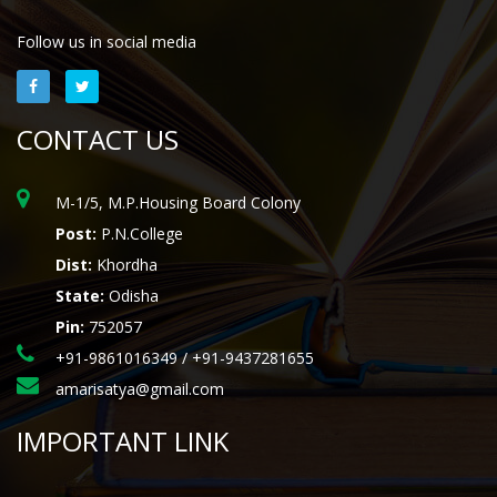
Follow us in social media
CONTACT US
M-1/5, M.P.Housing Board Colony
Post:
P.N.College
Dist:
Khordha
State:
Odisha
Pin:
752057
+91-9861016349 / +91-9437281655
amarisatya@gmail.com
IMPORTANT LINK