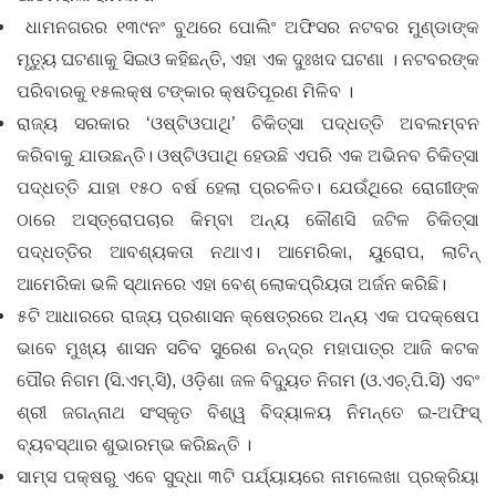
ଧାମନଗରର ୧୩୯ନଂ ବୁଥରେ ପୋଲିଂ ଅଫିସର ନଟବର ମୁଣ୍ଡାଙ୍କ
ମୃତ୍ୟୁ ଘଟଣାକୁ ସିଇଓ କହିଛନ୍ତି, ଏହା ଏକ ଦୁଃଖଦ ଘଟଣା । ନଟବରଙ୍କ
ପରିବାରକୁ ୧୫ଲକ୍ଷ ଟଙ୍କାର କ୍ଷତିପୂରଣ ମିଳିବ ।
ରାଜ୍ୟ ସରକାର ‘ଓଷ୍ଟିଓପାଥି’ ଚିକିତ୍ସା ପଦ୍ଧତ୍ତି ଅବଲମ୍ବନ
କରିବାକୁ ଯାଉଛନ୍ତି। ଓଷ୍ଟିଓପାଥି ହେଉଛି ଏପରି ଏକ ଅଭିନବ ଚିକିତ୍ସା
ପଦ୍ଧତ୍ତି ଯାହା ୧୫୦ ବର୍ଷ ହେଲା ପ୍ରଚଳିତ। ଯେଉଁଥିରେ ରୋଗୀଙ୍କ
ଠାରେ ଅସ୍ତ୍ରୋପଚାର କିମ୍ବା ଅନ୍ୟ କୌଣସି ଜଟିଳ ଚିକିତ୍ସା
ପଦ୍ଧତ୍ତିର ଆବଶ୍ୟକତା ନଥାଏ। ଆମେରିକା, ୟୁରୋପ, ଲାଟିନ୍‌‌
ଆମେରିକା ଭଳି ସ୍ଥାନରେ ଏହା ବେଶ୍‌‌ ଲୋକପ୍ରିୟତା ଅର୍ଜନ କରିଛି।
୫ଟି ଆଧାରରେ ରାଜ୍ୟ ପ୍ରଶାସନ କ୍ଷେତ୍ରରେ ଅନ୍ୟ ଏକ ପଦକ୍ଷେପ
ଭାବେ ମୁଖ୍ୟ ଶାସନ ସଚିବ ସୁରେଶ ଚନ୍ଦ୍ର ମହାପାତ୍ର ଆଜି କଟକ
ପୌର ନିଗମ (ସି.ଏମ୍.ସି), ଓଡ଼ିଶା ଜଳ ବିଦ୍ୟୁତ ନିଗମ (ଓ.ଏଚ୍.ପି.ସି) ଏବଂ
ଶ୍ରୀ ଜଗନ୍ନାଥ ସଂସ୍କୃତ ବିଶ୍ୱ ବିଦ୍ୟାଳୟ ନିମନ୍ତେ ଇ-ଅଫିସ୍
ବ୍ୟବସ୍ଥାର ଶୁଭାରମ୍ଭ କରିଛନ୍ତି ।
ସାମ୍‌‌ସ ପକ୍ଷରୁ ଏବେ ସୁଦ୍ଧା ୩ଟି ପର୍ଯ୍ୟାୟରେ ନାମଲେଖା ପ୍ରକ୍ରିୟା