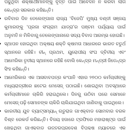
ପଢୁଥିବା ଶିକ୍ଷାର୍ଥୀମାନଙ୍କୁ ବୃତ୍ତି ପାଇଁ ଆବେଦନ ନ କରିବା ଲାଗି
କେନ୍ଦ୍ର ସରକାର କହିଛନ୍ତି।
ରବିବାର ଦିନ ତେଲେଙ୍ଗାନା ରାଜ୍ୟ ‘ବିଜେପି’ ମୁଖ୍ୟ ବଣ୍ଡୀ ସଞ୍ଜୟ
କୁମାରଙ୍କୁ ‘ପ୍ରଜା ସଂଗ୍ରାମ ଯାତ୍ରା’ର ପଞ୍ଚମ ପର୍ଯ୍ୟାୟ ପାଇଁ
ଅନୁମତି ନ ମିଳିବାରୁ ତେଲେଙ୍ଗାନାରେ ସଦ୍ୟ ବିବାଦ ଆରମ୍ଭ ହୋଇଛି।
ସ୍ଥାପନ ହୋଇଥିବା ଅକ୍ଷୟ ଶକ୍ତି କ୍ଷମତା ଆଧାରରେ ଭାରତ ଚତୁର୍ଥ
ସ୍ଥାନରେ ରହିଛି। ଚୀନ୍ ପ୍ରଥମ, ୟୁରୋପୀୟ ସଂଘ ଦ୍ବିତୀୟ ଏବଂ
ଆମେରିକା ତୃତୀୟ ସ୍ଥାନରେ ରହିଛି ବୋଲି କେନ୍ଦ୍ର ମନ୍ତ୍ରୀ ଜିତେନ୍ଦ୍ର
ସିଂହ କହିଛନ୍ତି।
ଆମେରିକାର ଏକ ଆସବାବପତ୍ର କଂପାନି ଏହାର ୨୭୦୦ କର୍ମଚାରୀଙ୍କୁ
ମଧ୍ୟରାତ୍ରୀରେ ଛଟେଇ ମେସେଜ୍ ପଠାଇଛି। ଶୋ‌ଇଥିବା ଅବସ୍ଥାରେ
କର୍ମଚାରୀମାନେ ଚାକିରି ହରାଇଥିଲେ। ଦିନରୁ ଉଠିବା ପରେ ସେମାନେ
ମେସେଜ୍‌ ପଢ଼ି ସେମାନଙ୍କ ଚାକିରି ଚାଲିଯାଇଥିବା ଜାଣିବାକୁ ପାଇଥିଲେ।
ଭାରତୀୟ ଯୁବ ବ୍ୟାଟ୍ସମ୍ୟାନ୍ ଋତୁରାଜ ଗାଏକ୍ବାଡ ସୋମବାର ବରଳ
ବିଶ୍ବ ରେକର୍ଡ କରିଛନ୍ତି। ବିଜୟ ହଜାରେ ଟ୍ରଫିରେ ମହାରାଷ୍ଟ୍ର ପାଇଁ
ଖେଳୁଥିବା ଗାଏକ୍ବାଡ ଉତ୍ତରପ୍ରଦେଶ ବିପକ୍ଷ ମ୍ୟାଚରେ ଏକ