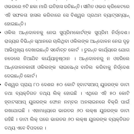
ଓଭରରେ ୭ଟି ଛକା ମାରି ଇତିହାସ ରଚିଛନ୍ତି। ସୀମିତ ଓଭର କ୍ରିକେଟରେ
ଏହି ସଫଳତା ହାସଲ କରିବାରେ ସେ ବିଶ୍ୱର ପ୍ରଥମ ବ୍ୟାଟ୍ସମ୍ୟାନ୍
ହୋଇଛନ୍ତି।
ଓକିଲ ଆନ୍ଦୋଳନକୁ ନେଇ ସୁପ୍ରିମକୋର୍ଟଙ୍କ ସୁପ୍ରିମ ନିର୍ଦ୍ଦେଶ।
ରାଜ୍ୟର ବିଭିନ୍ନ ସ୍ଥାନରେ ଚାଲିଥିବା ଓକିଲଙ୍କ ଆନ୍ଦୋଳନ ନେଇ ଦୃଢ଼
ଆଭିମୁଖ୍ୟ ଦେଖାଇଛନ୍ତି ସର୍ବୋଚ୍ଚ କୋର୍ଟ । ତୁରନ୍ତ କାର୍ଯ୍ୟରେ ଯୋଗ
ନଦେଲେ ନିଆଯିବ କାର୍ଯ୍ୟାନୁଷ୍ଠାନ । ଆନ୍ଦୋଳନରୁ ନ ଓହରିଲେ
ଆନ୍ଦୋଳନକାରୀ ଓକିଲଙ୍କ ଲାଇସେନ୍ସ ବାତିଲ କରିବାକୁ ନିର୍ଦ୍ଦେଶ
ଦେଇଛନ୍ତି କୋର୍ଟ।
ବିଶ୍ୱର ପ୍ରାୟ ୮୦ ଦେଶର ୫୦ କୋଟି ହ୍ବାଟସଆପ୍ ୟୁଜରଙ୍କ ଡାଟା
ତଥା ବ୍ୟକ୍ତିଗତ ତଥ୍ୟ ଲିକ୍ ହୋଇଛି । ଏଥିରେ ଏହି ୫୦ କୋଟି
ହ୍ବାଟସଆପ୍ ୟୁଜରଙ୍କ ଫୋନ ନମ୍ବର ଅନଲାଇନରେ ବିକ୍ରି ପାଇଁ
ରଖାଯାଇଛି । ଏହାମଧ୍ୟରେ ଭାରତର ୬୦ ଲକ୍ଷ ୟୁଜରଙ୍କ ଡାଟା
ରହିଛି । ଡାଟା ଲିକ୍ ପରେ ଭାରତର ୬୦ ଲକ୍ଷ ୟୁଜରଙ୍କ ବ୍ୟକ୍ତିଗତ
ତଥ୍ୟ ଏବେ ବିପଦରେ ।