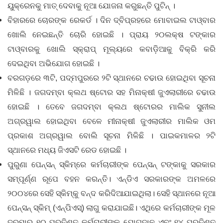
ୟୁକ୍ରେନକୁ ମାତ୍ ଦେବାକୁ ନୂଆ ଯୋଜନା କରୁଛନ୍ତି ପୁଟିନ୍ ।
ବିହାରରେ ଚୋରଙ୍କ ରେକର୍ଡ । ଦିନ ଦ୍ବିପ୍ରହରେ ମୋବାଇଲ ଟାଓ୍ବାର
ଖୋଲି ନେଇଛନ୍ତି ଚୋରି ହୋଇଛି । ପ୍ରାୟ ୨୦ଲକ୍ଷ ଟଙ୍କାର
ଟାଓ୍ବାରକୁ ଖୋଲି ସ୍କ୍ରାପ୍ ମୂଲ୍ୟରେ କବାଡ଼ିଆକୁ ବିକ୍ରି କରି
ଦେଇଥିବା ଅଭିଯୋଗ ହୋଇଛି ।
ବରଗଡ଼ରେ ୩ଟି, ପଦ୍ମପୁରରେ ୨ଟି ସ୍ଥାନରେ ଚଢାଉ ହୋଇଥିବା ସୂଚନା
ମିଳିଛି । ଜଗଦମ୍ବା କ୍ଲଥ ଷ୍ଟୋର ସହ ମିନାକ୍ଷୀ ଜୁଏଲାରୀରେ ଚଢାଉ
ହୋଇଛି । ତେବେ ଜଗଦମ୍ବା କ୍ଲଥ ଷ୍ଟୋରର ମାଲିକ ସୁନୀଲ
ଅଗ୍ରୱାଲ ହୋଇଥିବା ବେଳେ ମୀନାକ୍ଷୀ ଜୁଏଲାରୀର ମାଲିକ ଓମ
ପ୍ରକାଶ ଅଗ୍ରୱାଲ ବୋଲି ସୂଚନା ମିଳିଛି । ପାଇକମାଳର ୨ଟି
ସ୍ଥାନରେ ମଧ୍ୟ ଜିଏସଟି ରେଡ ହୋଇଛି ।
ପୁରୁଣା ପେନ୍‌ସନ୍‌ ସ୍କିମ୍‌ରେ କର୍ମଚାରୀଙ୍କ ପେନ୍‌ସନ୍‌ ଟଙ୍କାକୁ ସରକାର
ସମ୍ପୂର୍ଣ୍ଣ ରୂପେ ବହନ କରନ୍ତି। ଏନ୍‌ଡିଏ ସରକାରଙ୍କ ଅମଳରେ
୨୦୦୪ରେ ସେହି ସ୍କିମ୍‌କୁ ବନ୍ଦ କରିଦିଆଯାଇଥିଲା। ସେହି ସ୍ଥାନରେ ନୂଆ
ପେନ୍‌ସନ୍ ସ୍କିମ୍ (ଏନ୍‌ପିଏସ୍‌) ଲାଗୁ କରାଯାଇଛି। ଏଥିରେ କର୍ମଚାରୀଙ୍କ ମୂଳ
ଦରମାର ୧୦ ପ୍ରତିଶତ କର୍ମଚାରୀଙ୍କ ଯୋଗଦାନ ଏବଂ ୧୪ ପ୍ରତିଶତ