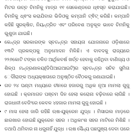
ମିଟର ଉଚ୍ଚ ଚିମନିକୁ ମାତ୍ର ୧୧ ସେକେଣ୍ଡରେ ଧ୍ଵସ୍ତ କରାଯାଇଛି।
ଚିମନିକୁ ଧ୍ଵଂସ କରାଯିବାର ଭିଡିଓକୁ କମ୍ପାନି ଟ୍ଵିଟ୍ କରିଛି। କମ୍ପାନି
କହିଛି ସୁରକ୍ଷିତ, ନିୟନ୍ତ୍ରିତ ଏବଂ ପରିବେଶ ଅନୁକୂଳ ଭାବେ ଚିମନିକୁ
ଭୁଶୁଡା ଯାଇଛି।
କେନ୍ଦ୍ର ସରକାରଙ୍କ ସ୍ବତନ୍ତ୍ର ସହାୟତା ଯୋଜନାରେ ଓଡ଼ିଶାରେ
୧୩ଟି ପ୍ରକଳ୍ପକୁ ଅନୁମୋଦନ ମିଳିଛି। ଏ ବାବଦକୁ ରାଜ୍ୟରେ
୨୨୬କୋଟି ଟଙ୍କା ଚଳିତ ଆର୍ଥିକବର୍ଷ ଖର୍ଚ୍ଚ ହେବାକୁ ରହିଥିବା ବାଣିଜ୍ୟ ଓ
ଶିଳ୍ପ ମନ୍ତ୍ରଣାଳୟ(ଡିପିଆଇଆଇଟି)ର ସ୍ବତନ୍ତ୍ର ସଚିବ ସୁମିତା
‌େ‌ଦୗରାଙ୍କ ଅଧ୍ୟକ୍ଷତାରେ ଅନୁଷ୍ଠିତ ବୈଠକରୁ ଜଣାଯାଇଛି।
ଗତ ୨୪ ଘଣ୍ଟା ମଧ୍ୟରେ ଚୀନରେ ହଜାରରୁ ଅଧିକ ନୂଆ ମାମଲା ରୁଜୁ
ହୋଇଛି । କ୍ରମାଗତ ପଞ୍ଚମ ଦିନ ହେଲା କ​ରୋନା ବଢ଼ିବାରେ ଲାଗିଛି ।
ରାଜଧାନୀ ବେଜିଂରେ କେବଳ ୪ହଜାର ମାମଲା ରୁଜୁ ହୋଇଛି ।
୯ ମାସ ହେଲା ଜାରି ରହିଛି ଋଷ-ୟୁକ୍ରେନ ଯୁଦ୍ଧ । ମିସାଇଲ ମାଡ଼ରେ
ଛାରଖାର ହୋଇଛି ୟୁକ୍ରେନ ସହର । ଅଧିକାଂଶ ସହର ମାଟିରେ ମିଶିଛି ।
ତଥାପି ଥମିବାର ନା ଧରୁନାହିଁ ଯୁଦ୍ଧ । ଋଷ ସୈନ୍ୟ ପଛଘୁଞ୍ଚା ଦେବା ପରେ