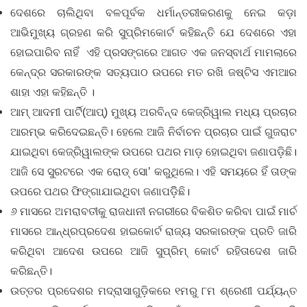
ଦେଶରେ ଚାଲିଥିବା ବଳପୂର୍ବକ ଧର୍ମାନ୍ତରୀକରଣକୁ ନେଇ କଡ଼ା
ଆଭିମୁଖ୍ୟ ଗ୍ରହଣ କରି ସୁପ୍ରିମକୋର୍ଟ କହିଛନ୍ତି ଯେ ଦେଶରେ ଏହା
ହୋଇପାରିବ ନାହିଁ ଏହି ପ୍ରସଙ୍ଗରେ ଆଗତ ଏକ ଜନସ୍ବାର୍ଥ ମାମଲାରେ
କେନ୍ଦ୍ର ସରକାରଙ୍କ ସତ୍ୟପାଠ ଉପରେ ମତ ରଖି ଜଷ୍ଟିସ ଏମଆର
ଶାହା ଏହା କହିଛନ୍ତି ।
ଆମ୍ ଆଦମୀ ପାର୍ଟି(ଆପ୍) ମୁଖ୍ୟ ଅରବିନ୍ଦ କେଜ୍ରିୱାଲ ମଧ୍ୟ ପ୍ରଚାର
ଆରମ୍ଭ କରିଦେଇଛନ୍ତି। ହେଲେ ଆଜି ନିର୍ବାଚନ ପ୍ରଚାର ପାଇଁ ଗୁଜରାଟ
ଯାଇଥିବା କେଜ୍ରିୱାଲଙ୍କ ଉପରେ ପଥର ମାଡ଼ ହୋଇଥିବା ଜଣାପଡ଼ିଛି।
ଆଜି ସେ ସୁରଟରେ ଏକ ରୋଡ୍ ସୋ’ କରୁଥିଲେ। ଏହି ସମୟରେ ହିଁ ତାଙ୍କ
ଉପରେ ପଥର ଫିଙ୍ଗାଯାଇଥିବା ଜଣାପଡ଼ିିଛି।
୬ ମାସରେ ଅମରାବତୀକୁ ରାଜଧାନୀ ନଗରୀରେ ବିକଶିତ କରିବା ପାଇଁ ମାର୍ଚ
ମାସରେ ଆନ୍ଧ୍ରପ୍ରଦେଶ ହାଇକୋର୍ଟ ରାଜ୍ୟ ସରକାରଙ୍କ ପ୍ରତି ଜାରି
କରିଥିବା ଆଦେଶ ଉପରେ ଆଜି ସୁପ୍ରିମ୍‌ କୋର୍ଟ ରହିତାଦେଶ ଜାରି
କରିଛନ୍ତି।
ଉତ୍ତର ପ୍ରଦେଶର ମଦ୍ରାସାଗୁଡ଼ିକରେ ୧ମରୁ ୮ମ ଶ୍ରେଣୀ ପର୍ଯ୍ୟନ୍ତ