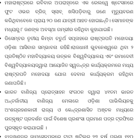
ମହାରାଷ୍ଟ୍ରରେ ରବିବାର ଅପରାହ୍ନରେ ଏକ ରେଲୱେ ଷ୍ଟେସନରେ
ଫୁଟ ଓଭର ବ୍ରିଜ୍‌ ସ୍ଲାବ୍‌ ଖସିପଡ଼ିବାରୁ ଜଣେ ମୃତ୍ୟୁବରଣ
କରିଥିବାବେଳେ ପ୍ରାୟ ୨୦ ଜଣ ଯାତ୍ରୀ ଆହତ ହୋଇଛନ୍ତି। ସେମାନଙ୍କ
ମଧ୍ୟରୁ ୮ ଜଣଙ୍କ ଅବସ୍ଥା ଗମ୍ଭୀର ରହିଥିବା କୁହାଯାଇଛି।
ଡିସେମ୍ବର ତୃତୀୟ କିମ୍ବା ଚତୁର୍ଥ ସପ୍ତାହରେ ରାଷ୍ଟ୍ରପତି ମହୋଦୟା
ଓଡ଼ିଶା ଆସିବାର ସମ୍ଭାବନା ରହିଛି।ରାଜଧାନୀ ଭୁବନେଶ୍ୱରେ ଥିବା ୨
ପ୍ରତିଷ୍ଠିତ ମହାବିଦ୍ୟାଳୟ ଉତ୍କଳ ବିଶ୍ୱବିଦ୍ୟାଳୟ ଏବଂ ରମାଦେବୀ
ବିଶ୍ୱବିଦ୍ୟାଳୟଦ୍ୱାରା ଆୟୋଜିତ ସ୍ୱତନ୍ତ୍ର କାର୍ଯ୍ୟକ୍ରମରେ ମଧ୍ୟ
ରାଷ୍ଟ୍ରପତି ମହୋଦୟା ଯୋଗ ଦେବାର କାର୍ଯ୍ୟକ୍ରମ ରହିଥିବା
ଜଣାପଡିଛି।
ଭାରତ ବାଣିଜ୍ୟ ପ୍ରୋତ୍ସାହନ ସଂଗଠନ ଦ୍ୱାରା ୪୧ତମ ଭାରତ
ଅନ୍ତର୍ଜାତୀୟ ବାଣିଜ୍ୟ ମେଳାରେ ଓଡ଼ିଶା ପାଭିଲିୟନକୁ
ଅଂଶଗ୍ରହଣକାରୀ ରାଜ୍ୟ ଓ କେନ୍ଦ୍ରଶାସିତ ଅଞ୍ଚଳ ମଧ୍ୟରେ
ଉତ୍କୃଷ୍ଟ ପ୍ରଦର୍ଶନ ପାଇଁ ବିଶେଷ ପ୍ରଶଂସା ପ୍ରମାଣ ପତ୍ର ଟ୍ରଫିରେ
ପୁରସ୍କୃତ କରାଯାଇଛି ।
ଝାଡଖଣ୍ଡର ଜାମସେଦପୁରରେ ଟାଟା ଷ୍ଟିଲ୍‌ର ୨୭ ବର୍ଷ ପୁରୁଣା ୧୧୦