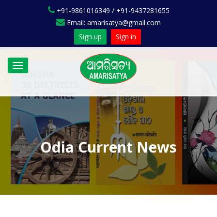
+91-9861016349 / +91-9437281655
Email: amarisatya@gmail.com
Sign up
Sign in
Toggle
navigation
Odia Current News