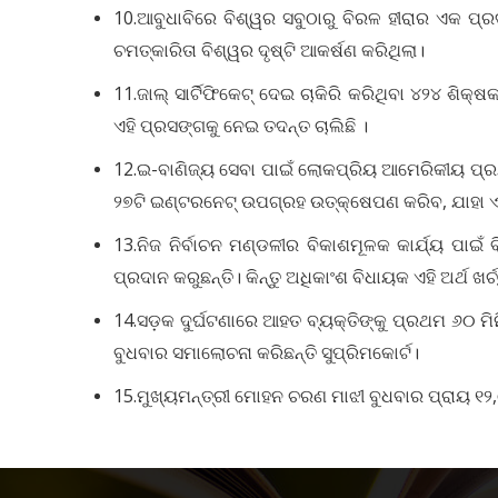
10.ଆବୁଧାବିରେ ବିଶ୍ୱର ସବୁଠାରୁ ବିରଳ ହୀରାର ଏକ ପ୍ର
ଚମତ୍କାରିତା ବିଶ୍ୱର ଦୃଷ୍ଟି ଆକର୍ଷଣ କରିଥିଲା।
11.ଜାଲ୍ ସାର୍ଟିଫିକେଟ୍ ଦେଇ ଚାକିରି କରିଥିବା ୪୨୪ ଶିକ
ଏହି ପ୍ରସଙ୍ଗକୁ ନେଇ ତଦନ୍ତ ଚାଲିଛି ।
12.ଇ-ବାଣିଜ୍ୟ ସେବା ପାଇଁ ଲୋକପ୍ରିୟ ଆମେରିକୀୟ ପ୍ରଯ
୨୭ଟି ଇଣ୍ଟରନେଟ୍‌ ଉପଗ୍ରହ ଉତ୍‌କ୍ଷେପଣ କରିବ, ଯାହା ଏ
13.ନିଜ ନିର୍ବାଚନ ମଣ୍ଡଳୀର ବିକାଶମୂଳକ କାର୍ଯ୍ୟ ପା
ପ୍ରଦାନ କରୁଛନ୍ତି। କିନ୍ତୁ ଅଧିକାଂଶ ବିଧାୟକ ଏହି ଅର୍ଥ ଖର
14.ସଡ଼କ ଦୁର୍ଘଟଣାରେ ଆହତ ବ୍ୟକ୍ତିଙ୍କୁ ପ୍ରଥମ ୬୦ ମି
ବୁଧବାର ସମାଲୋଚନା କରିଛନ୍ତି ସୁପ୍ରିମକୋର୍ଟ।
15.ମୁଖ୍ୟମନ୍ତ୍ରୀ ମୋହନ ଚରଣ ମାଝୀ ବୁଧବାର ପ୍ରାୟ ୧