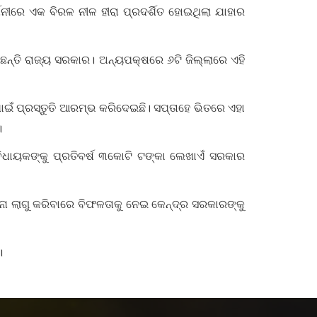
ଶନୀରେ ଏକ ବିରଳ ନୀଳ ହୀରା ପ୍ରଦର୍ଶିତ ହୋଇଥିଲା ଯାହାର
େଇଛନ୍ତି ରାଜ୍ୟ ସରକାର। ଅନ୍ୟପକ୍ଷରେ ୬ଟି ଜିଲ୍ଲାରେ ଏହି
ଇଁ ପ୍ରସ୍ତୁତି ଆରମ୍ଭ କରିଦେଇଛି। ସପ୍ତାହେ ଭିତରେ ଏହା
।
ବିଧାୟକଙ୍କୁ ପ୍ରତିବର୍ଷ ୩କୋଟି ଟଙ୍କା ଲେଖାଏଁ ସରକାର
ଜନା ଲାଗୁ କରିବାରେ ବିଫଳତାକୁ ନେଇ କେନ୍ଦ୍ର ସରକାରଙ୍କୁ
।