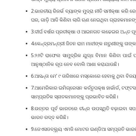
2.ଭାରତୀୟ ରିଜର୍ଭ ବ୍ୟାଙ୍କ ମୁଦ୍ରା ନୀତି ସମୀକ୍ଷା କରି
ଘର, ଗାଡ଼ି ଆଦି କିଣିବା ଲାଗି ଋଣ ନେଇଥିବା ଗ୍ରାହକମାନଙ୍କ
3.ଦୀର୍ଘ ବର୍ଷର ପ୍ରତୀକ୍ଷା ଓ ଆଇନଗତ ଲଢେଇର ଅନ୍ତ ପୂ
4.କେନ୍ଦ୍ରମନ୍ତ୍ରୀ ଜିତନ ରାମ ମାଝୀଙ୍କ ନାତୁଣୀଙ୍କୁ ତାଙ
5.୨୬ଟି ରାଫେଲ ସାମୁଦ୍ରିକ ଯୁଦ୍ଧ ବିମାନ କିଣିବା ପାଇଁ
ଆନୁଷ୍ଠାନିକ ରୂପ ନେବ ବୋଲି ଆଶା କରାଯାଉଛି।
6.ଆସନ୍ତା ମେ’ ୯ ତାରିଖରେ ମସ୍କୋରେ ହେବାକୁ ଥିବା ବିଜୟ
7.ଆମେରିକାର ଇମିଗ୍ରେସନ କର୍ତ୍ତୃପକ୍ଷ ହାର୍ଭାର୍ଡ, ଟଫ
ସାମ୍ପ୍ରତିକ ସ୍ନାତକମାନଙ୍କୁ ପ୍ରଭାବିତ କରିଛି।
8.ଉତ୍ତର ପୂର୍ବ ଭାରତରେ ଚୀନ୍‌ର ଉପସ୍ଥିତି ବଢ଼ାଇବା ସପକ
ଭାରତ ରଦ୍ଦ କରିଛି।
9.ଜେଏସଡବ୍ଲ୍ୟୁ ଏମଜି ମୋଟର ଇଣ୍ଡିଆ ସମ୍ପ୍ରତି ଭାରତ