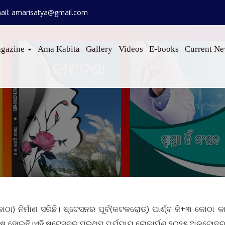
ail: amarisatya@gmail.com
gazine
Ama Kabita
Gallery
Videos
E-books
Current N
ା) ନିର୍ମାଣ ସରିଛି। ଷ୍ଟେସନର ପୂର୍ବ(କଟକରୋଡ୍‌) ପାର୍ଶ୍ବ ଜି+୩ କୋଠା କା
ଷ ହୋଇଛି।ଏହି ଷ୍ଟେସନର ପ୍ରଥମ ପର୍ଯ୍ୟାୟ ଲୋକାର୍ପଣ ୨୦୨୫ ଅକ୍ଟୋବର