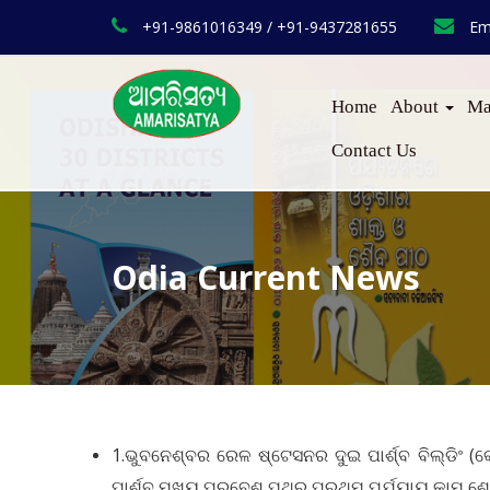
+91-9861016349 / +91-9437281655
Em
Home
About
Ma
Contact Us
Odia Current News
1.ଭୁବନେଶ୍ବର ରେଳ ଷ୍ଟେସନର ଦୁଇ ପାର୍ଶ୍ବ ବିଲ୍‌ଡିଂ (କୋଠ
ପାର୍ଶ୍ବ ମୁଖ୍ୟ ପ୍ରବେଶ ପଥର ପ୍ରଥମ ପର୍ଯ୍ୟାୟ କାମ ଶେ