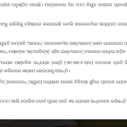
ଦର୍ଶନୀ ଅନୁଷ୍ଠିତ ହେଉଛି। ମଙ୍ଗଳବାର ଦିନ ୧୦୦ ନିୟୁତ ଡଲାରର ପ୍ରଦର୍
୍ଷକଙ୍କୁ ଚାକିରିରୁ ବହିଷ୍କାର କରାଯାଇଛି ବୋଲି ହାଇକୋର୍ଟରେ ସତ୍ୟପାଠ ଦ
ୁକ୍ତି କମ୍ପାନି ‘ଆମାଜନ୍’ ଉଚ୍ଚକୋଟୀର ଇଣ୍ଟରନେଟ୍‌ ସେବା ଯୋଗାଇବା ପା
ଲନ୍‌ ମସ୍କଙ୍କ ‘ଷ୍ଟାରଲିଙ୍କ୍’ ସହିତ ଇଣ୍ଟରନେଟ୍‌ ବଜାରରେ ଲଢ଼େଇ କରିବ
ଇଁ ବିଧାୟକ ଆଞ୍ଚଳିକ ଉନ୍ନୟନ ପାଣ୍ଠି (ଏମଏଲଏ ଲାଡ) ବାବଦରେ ପ୍ରତି 
୍ଚ୍ଚ କରିବାରେ ସକ୍ଷମ ହୋଇପାରୁ ନାହାନ୍ତି।
ନିଟ୍‌ (ଗୋଲଡେନ୍‌ ଆୱାର) ମଧ୍ୟରେ ମାଗଣା ଚିକିତ୍ସା ସୁବିଧା ପ୍ରଦାନ ଯୋ
୨,୦୦୦ ଖାଲି ପୋଲିସ ପଦବୀ ପୂରଣ ପାଇଁ ଏକ ଯୋଜନା ଉନ୍ମୋଚନ କରିଛନ୍ତି