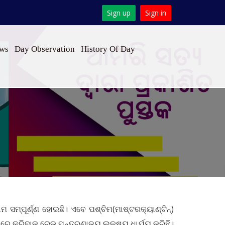
Sign up
Sign in
ews
Day Observation
History Of Day
ମ ସମ୍ପୂର୍ଣ୍ଣ ହୋଇଛି। ଏବେ ପଶ୍ଚିମ(ମ‌ାଷ୍ଟରକ୍ୟାଣ୍ଟିନ୍‌)
ରେ କରିବାକୁ ରେଳ ମନ୍ତ୍ରଣାଳୟ ଲକ୍ଷ୍ୟ ଧାର୍ଯ୍ୟ କରିଛି।