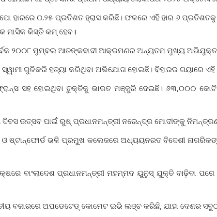
 ରେପୋ ହାରରେ ୦.୨୫ ପ୍ରତିଶତ ହ୍ରାସ କରିଛି। ଫଳରେ ଏହି ହାର ୬ ପ୍ରତିଶତକ
 ମାସିକ କିସ୍ତି କମ୍ ହେବ।
ର୍ବକ ୨୦୦୮ ମୁମ୍ବଇ ଆତଙ୍କବାଦୀ ଆକ୍ରମଣର ଅନ୍ୟତମ ମୁଖ୍ୟ ଅଭିଯୁକ୍ତ ତାହ
୍କ ସ୍ୱାମୀ ଗୁଳିକରି ହତ୍ୟା କରିଥିବା ଅଭିଯୋଗ ହୋଇଛି। ବିହାରର ଗୟାରେ ଏହି 
 ଫ୍ରାନ୍ସ ସହ ହୋଇଥିବା ଚୁକ୍ତିକୁ ଭାରତ ମଞ୍ଜୁରି ଦେଇଛି। ୬୩,୦୦୦ କୋଟ
 ଦିବସ ଉତ୍ସବ ପାଇଁ ରୁଷ୍‌ ପ୍ରଧାନମନ୍ତ୍ରୀ ନରେନ୍ଦ୍ର ମୋଦୀଙ୍କୁ ନିମନ୍ତ୍ର
୍ଟସ ଓ ଷ୍ଟାନ୍‌ଫୋର୍ଡ ଭଳି ପ୍ରମୁଖ କଲେଜରେ ଅଧ୍ୟୟନରତ ବିଦେଶୀ ନାଗରିକଙ୍
୍ଷରେ ବାଂଲାଦେଶ ପ୍ରଧାନମନ୍ତ୍ରୀ ମହମ୍ମଦ ୟୁନୁସ୍‌ ଯୁକ୍ତି ବାଢ଼ିବା ପରେ ବା
ୀୟ ବଜାରରେ ଅପଡେଟେଡ୍ କୋମେଟ ଇଭି ଲଞ୍ଚ କରିଛି, ଯାହା ଦେଶର ସବୁଠାର