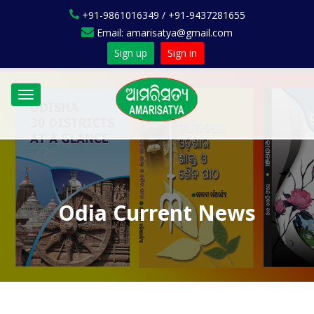
+91-9861016349 / +91-9437281655
Email: amarisatya@gmail.com
Sign up
Sign in
Toggle
navigation
Odia Current News