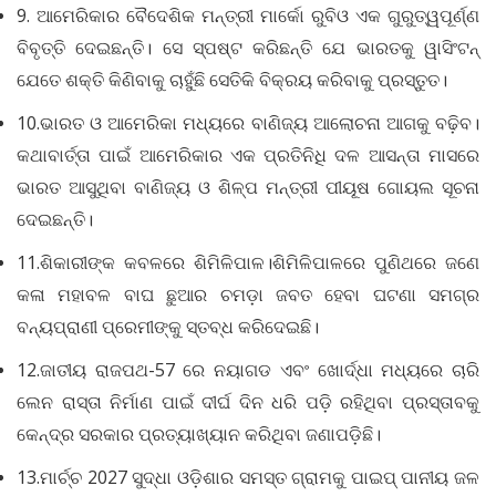
9. ଆମେରିକାର ବୈଦେଶିକ ମନ୍ତ୍ରୀ ମାର୍କୋ ରୁବିଓ ଏକ ଗୁରୁତ୍ୱପୂର୍ଣ୍ଣ
ବିବୃତ୍ତି ଦେଇଛନ୍ତି। ସେ ସ୍ପଷ୍ଟ କରିଛନ୍ତି ଯେ ଭାରତକୁ ୱାସିଂଟନ୍
ଯେତେ ଶକ୍ତି କିଣିବାକୁ ଚାହୁଁଛି ସେତିକି ବିକ୍ରୟ କରିବାକୁ ପ୍ରସ୍ତୁତ।
10.ଭାରତ ଓ ଆମେରିକା ମଧ୍ୟରେ ବାଣିଜ୍ୟ ଆଲୋଚନା ଆଗକୁ ବଢ଼ିବ।
କଥାବାର୍ତ୍ତା ପାଇଁ ଆମେରିକାର ଏକ ପ୍ରତିନିଧି ଦଳ ଆସନ୍ତା ମାସରେ
ଭାରତ ଆସୁଥିବା ବାଣିଜ୍ୟ ଓ ଶିଳ୍ପ ମନ୍ତ୍ରୀ ପୀୟୂଷ ଗୋୟଲ ସୂଚନା
ଦେଇଛନ୍ତି।
11.ଶିକାରୀଙ୍କ କବଳରେ ଶିମିଳିପାଳ।ଶିମିଳିପାଳରେ ପୁଣିଥରେ ଜଣେ
କଳା ମହାବଳ ବାଘ ଛୁଆର ଚମଡ଼ା ଜବତ ହେବା ଘଟଣା ସମଗ୍ର
ବନ୍ୟପ୍ରାଣୀ ପ୍ରେମୀଙ୍କୁ ସ୍ତବ୍ଧ କରିଦେଇଛି।
12.ଜାତୀୟ ରାଜପଥ-57 ରେ ନୟାଗଡ ଏବଂ ଖୋର୍ଦ୍ଧା ମଧ୍ୟରେ ଚାରି
ଲେନ ରାସ୍ତା ନିର୍ମାଣ ପାଇଁ ଦୀର୍ଘ ଦିନ ଧରି ପଡ଼ି ରହିଥିବା ପ୍ରସ୍ତାବକୁ
କେନ୍ଦ୍ର ସରକାର ପ୍ରତ୍ୟାଖ୍ୟାନ କରିଥିବା ଜଣାପଡ଼ିଛି।
13.ମାର୍ଚ୍ଚ 2027 ସୁଦ୍ଧା ଓଡ଼ିଶାର ସମସ୍ତ ଗ୍ରାମକୁ ପାଇପ୍ ପାନୀୟ ଜଳ