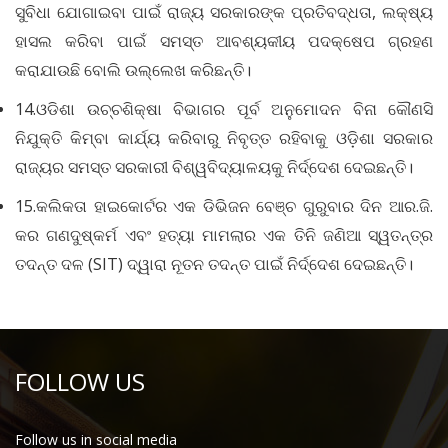
ସୁବିଧା ଯୋଗାଇବା ପାଇଁ ରାଜ୍ୟ ସରକାରଙ୍କ ପ୍ରତିବଦ୍ଧତା, ଲକ୍ଷ୍ୟ
ହାସଲ କରିବା ପାଇଁ ସମସ୍ତ ଆବଶ୍ୟକୀୟ ପଦକ୍ଷେପ ଗ୍ରହଣ
କରାଯାଉଛି ବୋଲି ଉଲ୍ଲେଖ କରିଛନ୍ତି।
14.ଓଡିଶା ଉଚ୍ଚଶିକ୍ଷା ବିଭାଗର ପୂର୍ବ ଅନୁମୋଦନ ବିନା କୌଣସି
ନିଯୁକ୍ତି କିମ୍ବା କାର୍ଯ୍ୟ କରିବାରୁ ନିବୃତ୍ତ ରହିବାକୁ ଓଡ଼ିଶା ସରକାର
ରାଜ୍ୟର ସମସ୍ତ ସରକାରୀ ବିଶ୍ୱବିଦ୍ୟାଳୟକୁ ନିର୍ଦ୍ଦେଶ ଦେଇଛନ୍ତି।
15.କଲିକତା ହାଇକୋର୍ଟର ଏକ ଡିଭିଜନ ବେଞ୍ଚ ଗୁରୁବାର ଦିନ ଆର.ଜି.
କର ଗଣଦୁଷ୍କର୍ମ ଏବଂ ହତ୍ୟା ମାମଲାର ଏକ ତିନି ଜଣିଆ ସ୍ୱତନ୍ତ୍ର
ତଦନ୍ତ ଦଳ (SIT) ଦ୍ୱାରା ନୂତନ ତଦନ୍ତ ପାଇଁ ନିର୍ଦ୍ଦେଶ ଦେଇଛନ୍ତି।
FOLLOW US
Follow us in social media