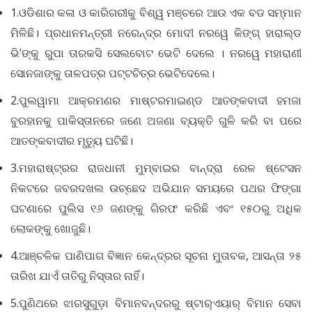
1.ଓଡିଶାର କଳା ଓ କାରିଗରୀକୁ ବିଶ୍ୱ ମଞ୍ଚରେ ଆଉ ଏକ ବଡ ସମ୍ମାନ
ମିଳିଛି। ପ୍ରଧାନମନ୍ତ୍ରୀ ନରେନ୍ଦ୍ର ମୋଦୀ ନରୱେ କିଙ୍ଗ୍ ହାରାଲ୍ଡ
ଭି’ଙ୍କୁ ରୁପା ତାରକସି ସେଲବୋଟ ଭେଟି ଦେଲେ । ନରୱେ ମହାରାଣୀ
ସୋନଜାଙ୍କୁ ତାଳପତ୍ର ପଟ୍ଟଚିତ୍ର ଭେଟିଦେଲେ।
2.ପୁଲୱାମା ଆକ୍ରମଣର ମାଷ୍ଟରମାଇଣ୍ଡ ଆତଙ୍କବାଦୀ ହମଜା
ବୁରହାନକୁ ପାକିସ୍ତାନରେ ଜଣେ ଅଜଣା ବ୍ୟକ୍ତି ଗୁଳି କରି ବା ପରେ
ଆତଙ୍କବାଦୀର ମୃତ୍ୟୁ ଘଟିଛି।
3.ମହାରାଷ୍ଟ୍ରର ରାଜଧାନୀ ମୁମ୍ବାଇର ବାନ୍ଦ୍ରା ରେଳ ଷ୍ଟେସନ
ନିକଟରେ ଜବରଦଖଲ ଉଚ୍ଛେଦ ଅଭିଯାନ ସମୟରେ ପଥର ଫିଙ୍ଗା
ଘଟଣାରେ ପୁଲିସ ୧୬ ଜଣଙ୍କୁ ଗିରଫ କରିଛି ଏବଂ ୧୫୦ରୁ ଅଧିକ
ଲୋକଙ୍କୁ ଖୋଜୁଛି।
4.ଆଞ୍ଚଳିକ ପାଣିପାଗ ବିଜ୍ଞାନ କେନ୍ଦ୍ରର ସୂଚନା ମୁତାବକ, ଆସନ୍ତା ୨୫
ତାରିଖ ଯାଏଁ ତାତିରୁ ନିସ୍ତାର ନାହିଁ।
5.ପୁଣିଥରେ ଝାରସୁଗୁଡ଼ା ବିମାନବନ୍ଦରରୁ ଷ୍ଟାର୍‌ଏୟାର୍ ବିମାନ ସେବା