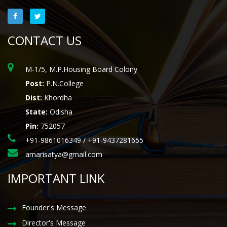
CONTACT US
M-1/5, M.P.Housing Board Colony
Post:
P.N.College
Dist:
Khordha
State:
Odisha
Pin:
752057
+91-9861016349 / +91-9437281655
amarisatya@gmail.com
IMPORTANT LINK
Founder's Message
Director's Message