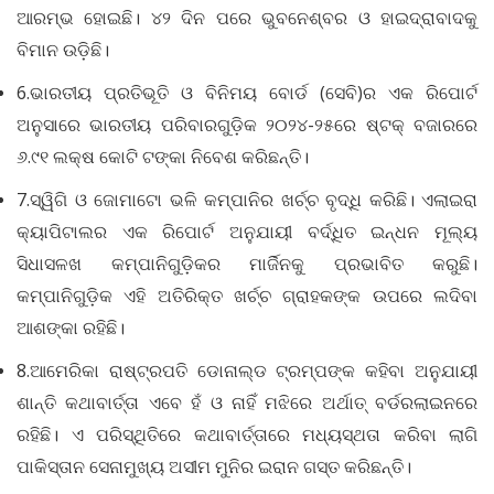
ଆରମ୍ଭ ହୋଇଛି। ୪୨ ଦିନ ପରେ ଭୁବନେଶ୍ବର ଓ ହାଇଦ୍ରାବାଦକୁ
ବିମାନ ଉଡ଼ିଛି।
6.ଭାରତୀୟ ପ୍ରତିଭୂତି ଓ ବିନିମୟ ବୋର୍ଡ (ସେବି)ର ଏକ ରିପୋର୍ଟ
ଅନୁସାରେ ଭାରତୀୟ ପରିବାରଗୁଡ଼ିକ ୨୦୨୪-୨୫ରେ ଷ୍ଟକ୍‌ ବଜାରରେ
୬.୯୧ ଲକ୍ଷ କୋଟି ଟଙ୍କା ନିବେଶ କରିଛନ୍ତି।
7.ସ୍ୱିଗି ଓ ଜୋମାଟୋ ଭଳି କମ୍ପାନିର ଖର୍ଚ୍ଚ ବୃଦ୍ଧି କରିଛି। ଏଲାଇରା
କ୍ୟାପିଟାଲର ଏକ ରିପୋର୍ଟ ଅନୁଯାୟୀ ବର୍ଦ୍ଧିତ ଇନ୍ଧନ ମୂଲ୍ୟ
ସିଧାସଳଖ କମ୍ପାନିଗୁଡ଼ିକର ମାର୍ଜିନକୁ ପ୍ରଭାବିତ କରୁଛି।
କମ୍ପାନିଗୁଡ଼ିକ ଏହି ଅତିରିକ୍ତ ଖର୍ଚ୍ଚ ଗ୍ରାହକଙ୍କ ଉପରେ ଲଦିବା
ଆଶଙ୍କା ରହିଛି।
8.ଆମେରିକା ରାଷ୍ଟ୍ରପତି ଡୋନାଲ୍ଡ ଟ୍ରମ୍ପଙ୍କ କହିବା ଅନୁଯାୟୀ
ଶାନ୍ତି କଥାବାର୍ତ୍ତା ଏବେ ହଁ ଓ ନାହିଁ ମଝିରେ ଅର୍ଥାତ୍ ବର୍ଡରଲାଇନରେ
ରହିଛି। ଏ ପରିସ୍ଥିତିରେ କଥାବାର୍ତ୍ତାରେ ମଧ୍ୟସ୍ଥତା କରିବା ଲାଗି
ପାକିସ୍ତାନ ସେନାମୁଖ୍ୟ ଅସୀମ ମୁନିର ଇରାନ ଗସ୍ତ କରିଛନ୍ତି।