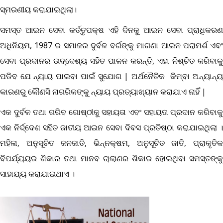
ସ୍ମରଣୀୟ କରାଯାଇଥିଲା।
ସମସ୍ତ ଆଇନ ସେବା କର୍ତ୍ତୃପକ୍ଷ ଏହି ଦିନକୁ ଆଇନ ସେବା ପ୍ରାଧିକରଣ
ଅଧିନିୟମ, 1987 ର ସମାଜର ଦୁର୍ବଳ ବର୍ଗଙ୍କୁ ମାଗଣା ଆଇନ ପରାମର୍ଶ ଏବଂ
ସେବା ପ୍ରଦାନର ଉଦ୍ଦେଶ୍ୟ ସହିତ ପାଳନ କରନ୍ତି, ଏହା ନିଶ୍ଚିତ କରିବାକୁ
ପଡିବ ଯେ ନ୍ୟାୟ ପାଇବା ପାଇଁ ସୁଯୋଗ | ଅର୍ଥନୈତିକ କିମ୍ବା ଅନ୍ୟାନ୍ୟ
କାରଣରୁ କୌଣସି ନାଗରିକଙ୍କୁ ନ୍ୟାୟ ପ୍ରତ୍ୟାଖ୍ୟାନ କରାଯାଏ ନାହିଁ |
ଏକ ଦୁର୍ବଳ ତଥା ଗରିବ ଗୋଷ୍ଠୀକୁ ସହାୟତା ଏବଂ ସହାୟତା ପ୍ରଦାନ କରିବାକୁ
ଏକ ନିର୍ଦ୍ଦେଶ ସହିତ ଜାତୀୟ ଆଇନ ସେବା ଦିବସ ପ୍ରତିଷ୍ଠା କରାଯାଇଥିଲା ।
ମହିଳା, ଅନୁସୂଚିତ ଜନଜାତି, ଭିନ୍ନକ୍ଷମ, ଅନୁସୂଚିତ ଜାତି, ପ୍ରାକୃତିକ
ବିପର୍ଯ୍ୟୟର ଶିକାର ତଥା ମାନବ ଚାଲାଣର ଶିକାର ହୋଇଥିବା ସମସ୍ତଙ୍କୁ
ସାହାଯ୍ୟ କରାଯାଇଥାଏ ।