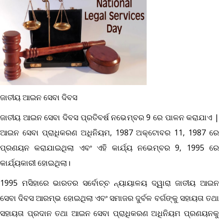
ଜାତୀୟ ଆଇନ ସେବା ଦିବସ
ଜାତୀୟ ଆଇନ ସେବା ଦିବସ ପ୍ରତିବର୍ଷ ନଭେମ୍ବର 9 ରେ ପାଳନ କରାଯାଏ |
ଆଇନ ସେବା ପ୍ରାଧିକରଣ ଅଧିନିୟମ, 1987 ଅକ୍ଟୋବର 11, 1987 ରେ
ପ୍ରଣୟନ କରାଯାଇଥିଲା ଏବଂ ଏହି କାର୍ଯ୍ୟ ନଭେମ୍ବର 9, 1995 ରେ
କାର୍ଯ୍ୟକାରୀ ହୋଇଥିଲା।
1995 ମସିହାରେ ଭାରତର ସର୍ବୋଚ୍ଚ ନ୍ୟାୟାଳୟ ଦ୍ୱାରା ଜାତୀୟ ଆଇନ
ସେବା ଦିବସ ଆରମ୍ଭ ହୋଇଥିଲା ଏବଂ ସମାଜର ଦୁର୍ବଳ ବର୍ଗଙ୍କୁ ସହାୟତା ତଥା
ସହାୟତା ପ୍ରଦାନ ତଥା ଆଇନ ସେବା ପ୍ରାଧିକରଣ ଅଧିନିୟମ ପ୍ରଣୟନକୁ