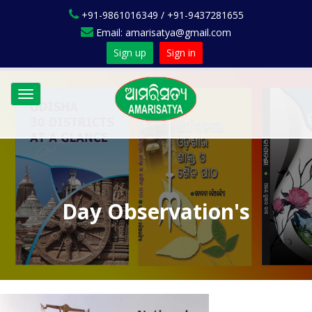
+91-9861016349 / +91-9437281655
Email: amarisatya@gmail.com
Sign up
Sign in
Toggle
navigation
Day Observation's