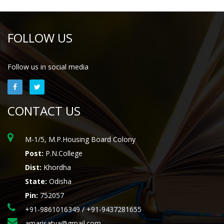
FOLLOW US
Follow us in social media
CONTACT US
M-1/5, M.P.Housing Board Colony
Post:
P.N.College
Dist:
Khordha
State:
Odisha
Pin:
752057
+91-9861016349 / +91-9437281655
amarisatya@gmail.com