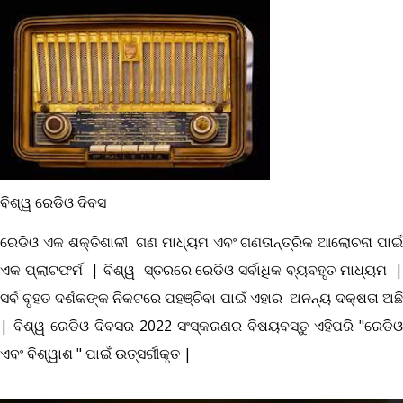
ବିଶ୍ୱ ରେଡିଓ ଦିବସ
ରେଡିଓ ଏକ ଶକ୍ତିଶାଳୀ ଗଣ ମାଧ୍ୟମ ଏବଂ ଗଣତାନ୍ତ୍ରିକ ଆଲୋଚନା ପାଇଁ
ଏକ ପ୍ଲାଟଫର୍ମ
|
ବିଶ୍ୱ ସ୍ତରରେ ରେଡିଓ ସର୍ବାଧିକ ବ୍ୟବହୃତ ମାଧ୍ୟମ
|
ସର୍ବ ବୃହତ ଦର୍ଶକଙ୍କ ନିକଟରେ ପହଞ୍ଚିବା ପାଇଁ ଏହାର ଅନନ୍ୟ ଦକ୍ଷତା ଅଛି
|
ବିଶ୍ୱ ରେଡିଓ ଦିବସର
2022
ସଂସ୍କରଣର ବିଷୟବସ୍ତୁ ଏହିପରି "ରେଡିଓ
ଏବଂ ବିଶ୍ୱାଶ " ପାଇଁ ଉତ୍ସର୍ଗୀକୃତ
|