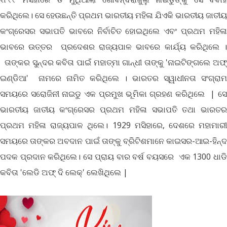
କରିଥିଲେ। ସେ ହେଉଛନ୍ତି ପ୍ରଥମ ଭାରତୀୟ ମହିଳା ଯିଏକି ଭାରତୀୟ ଜାତୀୟ
କଂଗ୍ରେସର ସଭାପତି ଭାବରେ ନିର୍ବାଚିତ ହୋଇଥିଲେ ଏବଂ ପ୍ରଥମ ମହିଳା
ଭାବରେ ଉତ୍ତର ପ୍ରଦେଶର ରାଜ୍ୟପାଳ ଭାବରେ କାର୍ଯ୍ୟ କରିଥିଲେ ।
ତାଙ୍କର ସୁନ୍ଦର କବିତା ପାଇଁ ମହାତ୍ମା ଗାନ୍ଧୀ ତାଙ୍କୁ 'ନାଇଟିଙ୍ଗଲେ ଅଫ୍
ଇଣ୍ଡିଆ' ନାମରେ ନାମିତ କରିଥିଲେ । ଭାରତର ସ୍ୱାଧୀନତା ସଂଗ୍ରାମ
ସମୟରେ ସରୋଜିନୀ ନାଇଡୁ ଏକ ପ୍ରମୁଖ ଭୂମିକା ଗ୍ରହଣ କରିଥିଲେ | ସେ
ଭାରତୀୟ ଜାତୀୟ କଂଗ୍ରେସର ପ୍ରଥମ ମହିଳା ସଭାପତି ତଥା ଭାରତର
ପ୍ରଥମ ମହିଳା ରାଜ୍ୟପାଳ ଥିଲେ। 1929 ମସିହାରେ, ଦେଶରେ ମହାମାରୀ
ସମୟରେ ତାଙ୍କର ଅବଦାନ ପାଇଁ ତାଙ୍କୁ ବ୍ରିଟିଶମାନେ କାଇସର-ଆଇ-ହିନ୍ଦ
ପଦକ ପ୍ରଦାନ କରିଥିଲେ। ସେ ପ୍ରାୟ ବାର ବର୍ଷ ବୟସରେ ଏକ 1300 ଧାଡି
କବିତା 'ଲେଡି ଅଫ୍ ଦି ଲେକ୍' ଲେଖିଥିଲେ |