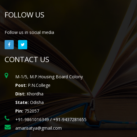
FOLLOW US
Follow us in social media
CONTACT US
M-1/5, M.P.Housing Board Colony
Post:
P.N.College
Dist:
Khordha
State:
Odisha
Pin:
752057
+91-9861016349 / +91-9437281655
amarisatya@gmail.com