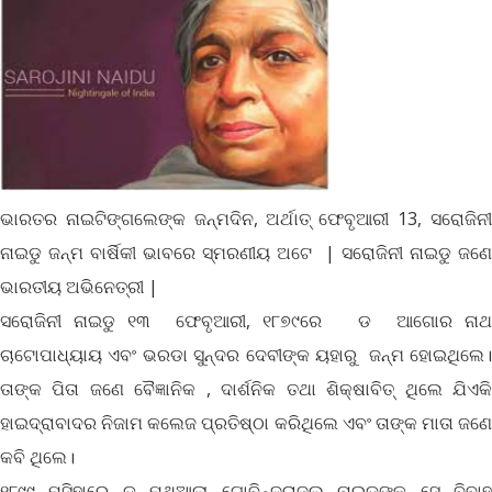
ଭାରତର ନାଇଟିଙ୍ଗଲେଙ୍କ ଜନ୍ମଦିନ, ଅର୍ଥାତ୍ ଫେବୃଆରୀ 13, ସରୋଜିନୀ
ନାଇଡୁ ଜନ୍ମ ବାର୍ଷିକୀ ଭାବରେ ସ୍ମରଣୀୟ ଅଟେ | ସରୋଜିନୀ ନାଇଡୁ ଜଣେ
ଭାରତୀୟ ଅଭିନେତ୍ରୀ |
ସରୋଜିନୀ ନାଇଡୁ ୧୩ ଫେବୃଆରୀ, ୧୮୭୯ରେ ଡ ଆଗୋର ନାଥ
ଚାଟୋପାଧ୍ୟାୟ ଏବଂ ଭରଡା ସୁନ୍ଦର ଦେବୀଙ୍କ ୟହାରୁ ଜନ୍ମ ହୋଇଥିଲେ।
ତାଙ୍କ ପିତା ଜଣେ ବୈଜ୍ଞାନିକ , ଦାର୍ଶନିକ ତଥା ଶିକ୍ଷାବିତ୍ ଥିଲେ ଯିଏକି
ହାଇଦ୍ରାବାଦର ନିଜାମ କଲେଜ ପ୍ରତିଷ୍ଠା କରିଥିଲେ ଏବଂ ତାଙ୍କ ମାତା ଜଣେ
କବି ଥିଲେ।
୧୮୯୯ ମସିହାରେ ଡ ମୁଥିଆଲା ଗୋବିନ୍ଦରାଜୁଲୁ ନାଇଡୁଙ୍କୁ ସେ ବିବାହ