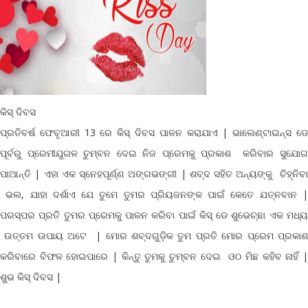
କିସ୍ ଦିବସ
ପ୍ରତିବର୍ଷ ଫେବୃଆରୀ 13 ରେ କିସ୍ ଦିବସ ପାଳନ କରାଯାଏ | ଭାଲେଣ୍ଟାଇନ୍ସ ଡେ
ପୂର୍ବରୁ ପ୍ରେମୀଯୁଗଳ ଚୁମ୍ବନ ଦେଇ ନିଜ ପ୍ରେମକୁ ପ୍ରକାଶ କରିବାର ସୁଯୋଗ
ପାଆନ୍ତି | ଏହା ଏକ ସ୍ନେହପୂର୍ଣ୍ଣ ଅଙ୍ଗଭଙ୍ଗୀ | ଶବ୍ଦ ସହିତ ଅନ୍ୟଙ୍କୁ ଚିହ୍ନିବା
ଭଲ, ଯାହା ଦର୍ଶାଏ ଯେ ତୁମେ ତୁମର ପ୍ରିୟଜନଙ୍କ ପାଇଁ କେତେ ଯତ୍ନବାନ |
ପରସ୍ପର ପ୍ରତି ତୁମର ପ୍ରେମକୁ ପାଳନ କରିବା ପାଇଁ କିସ୍ ଡେ ଶୁଭେଚ୍ଛା ଏକ ମଧ୍ୟ
ଉତ୍ତମ ଉପାୟ ଅଟେ | ମୋର ଶବ୍ଦଗୁଡ଼ିକ ତୁମ ପ୍ରତି ମୋର ପ୍ରେମ ପ୍ରକାଶ
କରିବାରେ ବିଫଳ ହୋଇପାରେ | କିନ୍ତୁ ତୁମକୁ ଚୁମ୍ବନ ଦେଇ ଓଠ ମିଛ କହିବ ନାହିଁ |
ଶୁଭ କିସ୍ ଦିବସ |