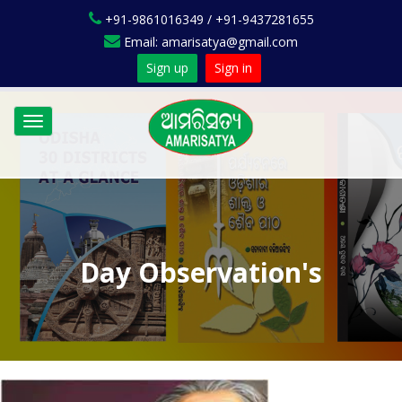
+91-9861016349 / +91-9437281655
Email: amarisatya@gmail.com
Sign up
Sign in
Toggle
navigation
Day Observation's