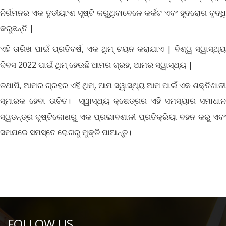
ନିର୍ଗମନର ଏକ ତୃତୀୟାଂଶ ସୃଷ୍ଟି କରୁଥିବାବେଳେ କର୍କଟ ଏବଂ ହୃଦରୋଗ ବୃଦ୍ଧି
କରୁଛନ୍ତି |
ଏହି ତାରିଖ ପାଇଁ ପ୍ରତିବର୍ଷ, ଏକ ଥିମ୍ ଚୟନ କରାଯାଏ | ବିଶ୍ୱ ସ୍ୱାସ୍ଥ୍ୟ
ଦିବସ 2022 ପାଇଁ ଥିମ୍ ହେଉଛି ଆମର ଗ୍ରହ, ଆମର ସ୍ୱାସ୍ଥ୍ୟ |
ତଥାପି, ଆମର ଗ୍ରହର ଏହି ଥିମ୍, ଆମ ସ୍ୱାସ୍ଥ୍ୟ ଆମ ପାଇଁ ଏକ ଶକ୍ତିଶାଳୀ
ସ୍ମାରକ ହେବା ଉଚିତ। ସ୍ୱାସ୍ଥ୍ୟ କ୍ଷେତ୍ରର ଏହି ସମସ୍ୟାର ସମାଧାନ
ସ୍ୱତନ୍ତ୍ର ଦୃଷ୍ଟିକୋଣରୁ ଏକ ପ୍ରଭାବଶାଳୀ ପ୍ରତିକ୍ରିୟା ବହନ କରୁ ଏବଂ
ସମଯରେ ସମସ୍ତେ ରୋଗରୁ ମୁକ୍ତି ପାଆନ୍ତୁ।
FOLLOW US