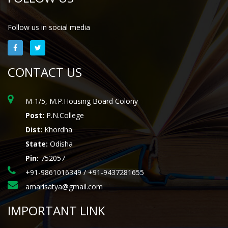
Follow us in social media
CONTACT US
M-1/5, M.P.Housing Board Colony
Post:
P.N.College
Dist:
Khordha
State:
Odisha
Pin:
752057
+91-9861016349 / +91-9437281655
amarisatya@gmail.com
IMPORTANT LINK