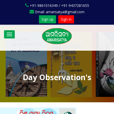
+91-9861016349 / +91-9437281655
Email: amarisatya@gmail.com
Sign up
Sign in
Toggle
navigation
Day Observation's