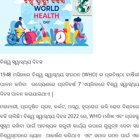
ବିଶ୍ୱ ସ୍ୱାସ୍ଥ୍ୟ ଦିବସ
1948 ମସିହାରେ ବିଶ୍ୱ ସ୍ୱାସ୍ଥ୍ୟ ସଂଗଠନ (WHO) ର ପ୍ରତିଷ୍ଠା ବାର୍ଷିକୀ
ପାଳନ କରିବା ଉଦ୍ୟେଶରେ ପ୍ରତିବର୍ଷ 7 ଏପ୍ରିଲରେ ବିଶ୍ୱ ସ୍ୱାସ୍ଥ୍ୟ
ଦିବସ ପାଳନ କରାଯାଇଥାଏ |
ମହାମାରୀ, ପ୍ରଦୂଷିତ ଗ୍ରହ, କର୍କଟ, ଅସ୍ଥି, ହୃଦ୍‌ରୋଗ ଭଳି ରୋଗ ବିଶ୍ବରେ
ବଢି ଚାଲିଛି। ବିଶ୍ୱ ସ୍ୱାସ୍ଥ୍ୟ ଦିବସ 2022 ରେ, WHO ମଣିଷ ଏବଂ ଗ୍ରହକୁ
ସୁସ୍ଥ ରଖିବା ପାଇଁ ଆବଶ୍ୟକ ଜରୁରୀ କାର୍ଯ୍ୟ ଉପରେ ଗୁରୁତ୍ଵ ଦେବା ସହ
ବିଶ୍ୱସ୍ତରରେ ଧ୍ୟାନ ଆକର୍ଷଣ କରିଥାଏ ଏବଂ ସମାଜ ଗଠନ ପାଇଁ ଏକ