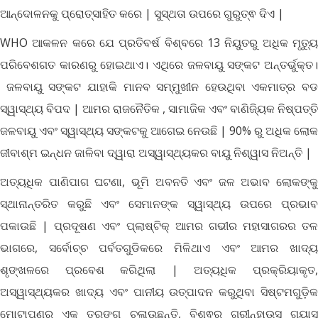
ଆନ୍ଦୋଳନକୁ ପ୍ରୋତ୍ସାହିତ କରେ | ସୁସ୍ଥତା ଉପରେ ଗୁରୁତ୍ଵ ଦିଏ |
WHO ଆକଳନ କରେ ଯେ ପ୍ରତିବର୍ଷ ବିଶ୍ବରେ 13 ନିୟୁତରୁ ଅଧିକ ମୃତ୍ୟୁ
ପରିବେଶଗତ କାରଣରୁ ହୋଇଥାଏ। ଏଥିରେ ଜଳବାୟୁ ସଙ୍କଟ ଅନ୍ତର୍ଭୁକ୍ତ।
ଜଳବାୟୁ ସଙ୍କଟ ଯାହାକି ମାନବ ସମ୍ମୁଖୀନ ହେଉଥିବା ଏକମାତ୍ର ବଡ
ସ୍ୱାସ୍ଥ୍ୟ ବିପଦ | ଆମର ରାଜନୈତିକ , ସାମାଜିକ ଏବଂ ବାଣିଜ୍ୟିକ ନିଷ୍ପତ୍ତି
ଜଳବାୟୁ ଏବଂ ସ୍ୱାସ୍ଥ୍ୟ ସଙ୍କଟକୁ ଆଗେଇ ନେଉଛି | 90% ରୁ ଅଧିକ ଲୋକ
ଜୀବାଶ୍ମ ଇନ୍ଧନ ଜାଳିବା ଦ୍ୱାରା ଅସ୍ୱାସ୍ଥ୍ୟକର ବାୟୁ ନିଶ୍ୱାସ ନିଅନ୍ତି |
ଅତ୍ୟଧିକ ପାଣିପାଗ ଘଟଣା, ଭୂମି ଅବନତି ଏବଂ ଜଳ ଅଭାବ ଲୋକଙ୍କୁ
ସ୍ଥାନାନ୍ତରିତ କରୁଛି ଏବଂ ସେମାନଙ୍କ ସ୍ୱାସ୍ଥ୍ୟ ଉପରେ ପ୍ରଭାବ
ପକାଉଛି | ପ୍ରଦୂଷଣ ଏବଂ ପ୍ଲାଷ୍ଟିକ୍ ଆମର ଗଭୀର ମହାସାଗରର ତଳ
ଭାଗରେ, ସର୍ବୋଚ୍ଚ ପର୍ବତଗୁଡିକରେ ମିଳିଥାଏ ଏବଂ ଆମର ଖାଦ୍ୟ
ଶୃଙ୍ଖଳରେ ପ୍ରବେଶ କରିଥିଲା | ଅତ୍ୟଧିକ ପ୍ରକ୍ରିୟାକୃତ,
ଅସ୍ୱାସ୍ଥ୍ୟକର ଖାଦ୍ୟ ଏବଂ ପାନୀୟ ଉତ୍ପାଦନ କରୁଥିବା ସିଷ୍ଟମଗୁଡ଼ିକ
ମୋଟାପଣର ଏକ ତରଙ୍ଗ ଚଳାଉଛନ୍ତି, ବିଶ୍ଵର ଗ୍ରୀନ୍ହାଉସ୍ ଗ୍ୟାସ୍