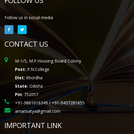
FOLLOW US
Follow us in social media
CONTACT US
M-1/5, M.P.Housing Board Colony
Post:
P.N.College
Dist:
Khordha
State:
Odisha
Pin:
752057
+91-9861016349 / +91-9437281655
amarisatya@gmail.com
IMPORTANT LINK