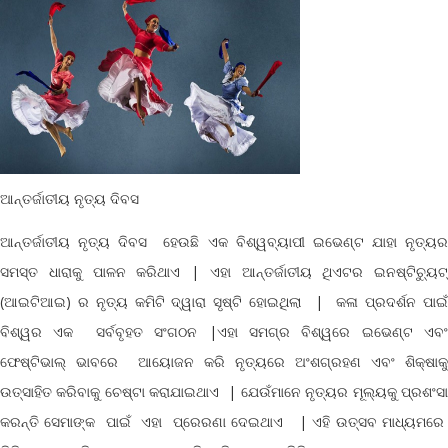
ଆନ୍ତର୍ଜାତୀୟ ନୃତ୍ୟ ଦିବସ
ଆନ୍ତର୍ଜାତୀୟ ନୃତ୍ୟ ଦିବସ ହେଉଛି ଏକ ବିଶ୍ୱବ୍ୟାପୀ ଇଭେଣ୍ଟ ଯାହା ନୃତ୍ୟର
ସମସ୍ତ ଧାରାକୁ ପାଳନ କରିଥାଏ
| ଏହା ଆନ୍ତର୍ଜାତୀୟ ଥିଏଟର ଇନଷ୍ଟିଚ୍ୟୁଟ୍
(ଆଇଟିଆଇ) ର ନୃତ୍ୟ କମିଟି ଦ୍ୱାରା ସୃଷ୍ଟି ହୋଇଥିଲା | କଳା ପ୍ରଦର୍ଶନ ପାଇଁ
ବିଶ୍ୱର ଏକ ସର୍ବବୃହତ ସଂଗଠନ |
ଏହା ସମଗ୍ର ବିଶ୍ୱରେ ଇଭେଣ୍ଟ ଏବ
ଫେଷ୍ଟିଭାଲ୍ ଭାବରେ ଆୟୋଜନ କରି ନୃତ୍ୟରେ ଅଂଶଗ୍ରହଣ ଏବଂ ଶିକ୍ଷାକୁ
ଉତ୍ସାହିତ କରିବାକୁ ଚେଷ୍ଟା କରାଯାଇଥାଏ
| ଯେଉଁମାନେ ନୃତ୍ୟର ମୂଲ୍ୟକୁ ପ୍ରଶଂସ
କରନ୍ତି ସେମାଙ୍କ ପାଇଁ ଏହା ପ୍ରେରଣା ଦେଇଥାଏ |
ଏହି ଉତ୍ସବ ମାଧ୍ୟମର