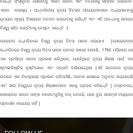
ବିଭିନ୍ନ ସଂସ୍କୃତିର ଲୋକଙ୍କୁ ଏକାଠି କରିବା ଏବଂ ବିବିଧତାକୁ ସମ୍ମାନ ଜଣାଇବା
ଏହାର ଲକ୍ଷ୍ୟ । ଆନ୍ତର୍ଜାତୀୟ ନୃତ୍ୟ ଦିବସର ଆୟୋଜକମାନେ ଅନ୍ୟମାନଙ୍କୁ
ନୃତ୍ୟର ମୂଲ୍ୟ ବିଷୟରେ ଅବଗତ କରାଇବାକୁ ଚାହାଁନ୍ତି ଏବଂ ଏହି ଆନନ୍ଦକୁ ସମଗ୍ର
ବିଶ୍ୱ ସହିତ ବାଣ୍ଟିବାକୁ ଚେଷ୍ଟା କରନ୍ତି
|
ନୋଭରର ଜନ୍ମଦିନରେ ବିଶ୍ୱ ନୃତ୍ୟ ଦିବସ ପାଳନ କରାଯାଏ
|ନୋଭେରଙ୍କ
ଜନ୍ମଦିନରେ ବିଶ୍ୱ ନୃତ୍ୟ ଦିବସ ପାଳନ ହେବାର କାରଣ ହେଉଛି, 1760 ମସିହାରେ ସେ
ଏକ ପ୍ରସିଦ୍ଧ କାଗଜ ପ୍ରକାଶ କରିଥିଲେ, ଯେଉଁଥିରେ ନୃତ୍ୟ ଶିକ୍ଷା ପାଇଁ ଏକ
ଷ୍ଟାଇଲିଷ୍ଟିକ୍ ଦୃଷ୍ଟିକୋଣ ଏବଂ ପଦ୍ଧତି ଦର୍ଶାଯାଇଥିଲା |ଏହି କାଗଜରେ ନୃତ୍ୟ
ଉପରେ ଏକ ଚିରସ୍ଥାୟୀ ପ୍ରଭାବ ରହିଆସିଛି, ଅନେକ ଭାଷାରେ ଅନୁବାଦ କରାଯାଇଛି
ଏବଂ ସାରା ବିଶ୍ୱରେ ନୃତ୍ୟ ଶିକ୍ଷକମାନେ ଏହାକୁ ଗ୍ରହଣ କରିଛନ୍ତି | ବାସ୍ତବରେ,
ନୋଭେରର କାଗଜ ତାଙ୍କ ବାଲେଟଗୁଡିକୁ ବାଦ୍ ଦେଇଛି, ଯାହା ଦୁଇ ଶତାବ୍ଦୀ ମଧ୍ୟରେ
ପ୍ରଦର୍ଶନ କରାଯାଇ ନାହିଁ |