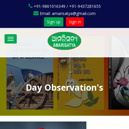
+91-9861016349 / +91-9437281655
Email: amarisatya@gmail.com
Sign up
Sign in
Toggle
navigation
Day Observation's