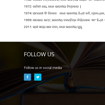
1972:
ଜାମିନୀ
ରୟ
,
ଜଣେ
ଭାରତୀୟ
ଚିତ୍ରକାର
|
1974:
ରାମଧାରୀ
ସିଂ
ଦିନକର
ଜଣେ
ଭାରତୀୟ
ହିନ୍ଦୀ
କବି
,
ପ୍ରବନ୍ଧକ
1999:
ନାନଭାଇ
ଭଟ୍ଟ
,
ଭାରତୀୟ
ଚଳଚ୍ଚିତ୍ର
ନିର୍ଦ୍ଦେଶକ
ଏବଂ
ହିନ୍ଦୀ
2011:
ଶ୍ରୀ ସତ୍ୟ ସାଇ ବାବା
,
ଜଣେ ଭାରତୀୟ ଗୁରୁ
FOLLOW US
Follow us in social media