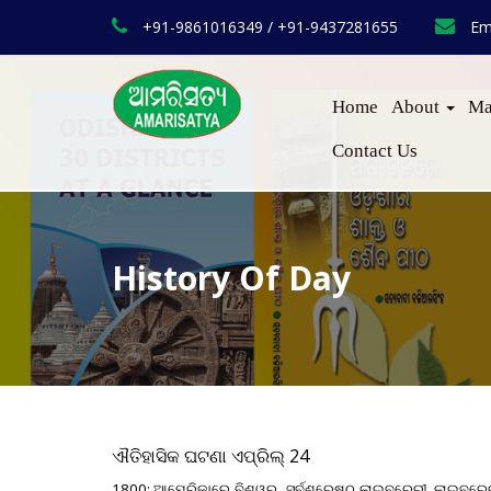
+91-9861016349 / +91-9437281655
Em
Home
About
Ma
Contact Us
History Of Day
ଐତିହାସିକ
ଘଟଣା
ଏପ୍ରିଲ୍
24
1800:
ଆମେରିକାରେ
ବିଶ୍ୱର
ସର୍ବଶ୍ରେଷ୍ଠ
ଲାଇବ୍ରେରୀ
,
ଲାଇବ୍ରେ