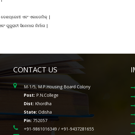
,
ଦେଶପ୍ରେମୀ
ଏବଂ
ଏକାଡେମିକ୍
|
ଏବଂ
ଗୁଜୁରାଟୀ
ସିନେମାର
ନିର୍ମାତା
|
CONTACT US
I
M-1/5, M.P.Housing Board Colony
Post:
P.N.College
Dist:
Khordha
State:
Odisha
Pin:
752057
+91-9861016349 / +91-9437281655