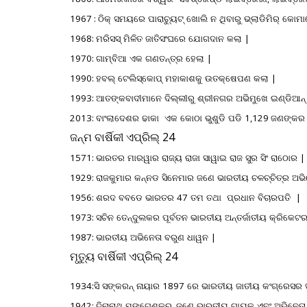
1967 :
ଠିକ୍
ସମୟରେ
ପାରାଚ୍ୟୁଟ୍
ଖୋଲି
ନ
ଥିବାରୁ
ଭ୍ଲାଡିମିର୍
କୋମା
1968:
ମରିସସ୍
ମିଳିତ
ଜାତିସଂଘରେ
ଯୋଗଦାନ
କଲା
|
1970:
ଗାମ୍ବିଆ
ଏକ
ଗଣତନ୍ତ୍ର
ହେଲା
|
1990:
ହବଲ୍
ଟେଲିସ୍କୋପ୍
ମହାକାଶକୁ
ଉତକ୍ଷେପଣ
କଲା
|
1993:
ଆତଙ୍କବାଦୀମାନେ
ଦିଲ୍ଲୀରୁ
ଶ୍ରୀନଗର
ଅଭିମୁଖେ
ଇଣ୍ଡିଆନ୍
2013:
ବାଂଲାଦେଶର
ଢାକା
ଏକ
କୋଠା
ଭୁଶୁଡି
ପଡି
1,129
ଜଣଙ୍କର
ଜନ୍ମ
ବାର୍ଷିକୀ
ଏପ୍ରିଲ୍
24
1571:
ଭାରତର
ମାରୱାର
ରାଜ୍ୟ
ରାଜା
ସାୱାଇ
ରାଜ
ସୁର
ସିଂ
ରାଠୋର
|
1929:
ରାଜକୁମାର
କନ୍ନଡ
ସିନେମାର
ଜଣେ
ଭାରତୀୟ
ଚଳଚ୍ଚିତ୍ର
ଅଭି
1956:
ଶରଦ
ବବଡେ
ଭାରତର
47
ତମ
ତଥା
ପ୍ରଧାନ
ବିଚାରପତି
|
1973:
ସଚିନ
ତେନ୍ଦୁଲକର
ପୂର୍ବତନ
ଭାରତୀୟ
ଅନ୍ତର୍ଜାତୀୟ
କ୍ରିକେଟ
1987:
ଭାରତୀୟ
ଅଭିନେତା
ବରୁଣ
ଧାୱନ
|
ମୃତ୍ୟୁ
ବାର୍ଷିକୀ
ଏପ୍ରିଲ୍
24
1934:
ସି
ସଙ୍କରନ୍
ନାୟାର
1897
ରେ
ଭାରତୀୟ
ଜାତୀୟ
କଂଗ୍ରେସର
1942:
ଦିନାନାଥ
ମଙ୍ଗେଶକର
,
ଜଣେ
ଭାରତୀୟ
ଗାୟକ
ଏବଂ
ଅଭିନେତା