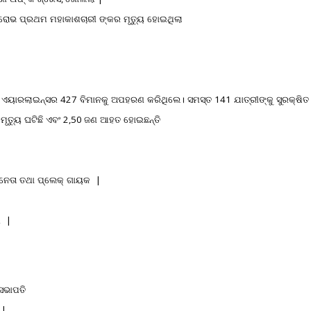
ରୋଭ
ପ୍ରଥମ
ମହାକାଶଚାରୀ
ଙ୍କର
ମୃତ୍ୟୁ
ହୋଇଥିଲା
ଏୟାରଲାଇନ୍ସର
427
ବିମାନକୁ
ଅପହରଣ
କରିଥିଲେ।
ସମସ୍ତ
141
ଯାତ୍ରୀଙ୍କୁ
ସୁରକ୍ଷିତ
ମୃତ୍ୟୁ
ଘଟିଛି
ଏବଂ
2,50
ଜଣ
ଆହତ
ହୋଇଛନ୍ତି
ନେତା
ତଥା
ପ୍ଲେକ୍
ଗାୟକ
|
ର
|
ସଭାପତି
|