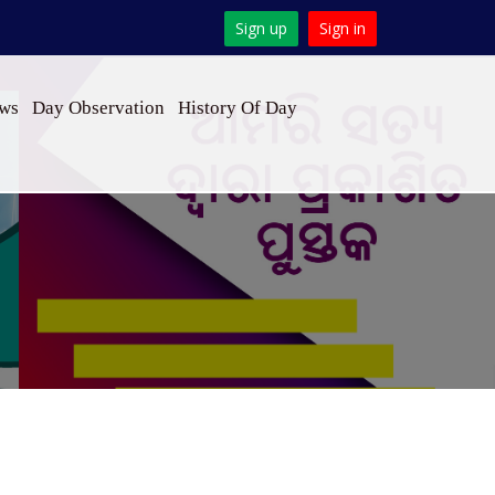
Sign up
Sign in
ews
Day Observation
History Of Day