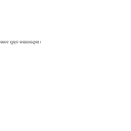
ଭାବେ
ମୁକ୍ତ
କରାଯାଇଥିଲା।