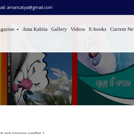
ail: amarisatya@gmail.com
gazine
Ama Kabita
Gallery
Videos
E-books
Current N
ରୀ
ଅଫ୍
କଂଗ୍ରେସ
,
ଖୋଲିଲା
|