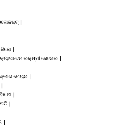
ଲୋଜିଷ୍ଟ୍ |
ୁଜିଲୋ |
ଟର କ୍ୟାପଟେନ ଲକ୍ଷ୍ମୀ ସେହଗଲ |
ଦିଲ୍ଲୀର ମେୟର |
 |
ଜ୍ଞାନୀ |
ପତି |
ା |