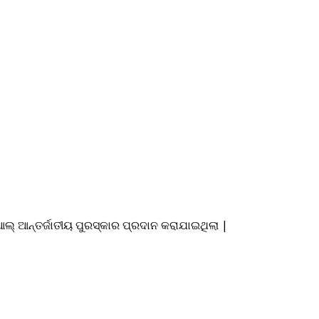
୍ ଆନ୍ତର୍ଜାତୀୟ ପୁରସ୍କାର ପ୍ରଦାନ କରାଯାଇଥିଲା |