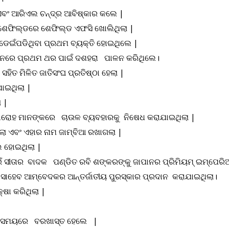
୍ ଏବଂ ଆରିଏଲ ଚନ୍ଦ୍ର ଆବିଷ୍କାର କଲେ |
 ଶେଫିଲ୍ଡରେ ଶେଫିଲ୍ଡ ଏଫସି ଖୋଲିଥିଲା |
 ଡେଇଁପଡିଥିବା ପ୍ରଥମ ବ୍ୟକ୍ତି ହୋଇଥିଲେ |
ଣ୍ଡନରେ ପ୍ରଥମ ଥର ପାଇଁ ଦଶହରା ପାଳନ କରିଥିଲେ।
ହିତ ମିଳିତ ଜାତିସଂଘ ପ୍ରତିଷ୍ଠା ହେଲା |
ଯାଇଥିଲା |
ା |
 ସମାରୋହ ମାନଙ୍କରେ ଚାଉଳ ବ୍ୟବହାରକୁ ନିଷେଧ କରାଯାଇଥିଲା |
ଲା ଏବଂ ଏହାର ନାମ ଜାମ୍ବିଆ ରଖାଗଲା |
 ହୋଇଥିଲା |
ସୀତାର ବାଦକ ପଣ୍ଡିତ ରବି ଶଙ୍କରଙ୍କୁ ଜାପାନର ପ୍ରିମିୟମ୍ ଇମ୍ପେରିଆଲ
ାସାହେବ ଆମ୍ବେଦକର ଆନ୍ତର୍ଜାତୀୟ ପୁରସ୍କାର ପ୍ରଦାନ କରାଯାଇଥିଲା।
ଷା କରିଥିଲା |
 ଥିବା ସମୟରେ ବରଖାସ୍ତ ହେଲେ |