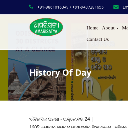
+91-9861016349 / +91-9437281655
Em
Home
About
Ma
Contact Us
History Of Day
ଐତିହାସିକ ଘଟଣା
- ଅକ୍ଟୋବର 24 |
1605: ମୋଗଲ ସମ୍ରାଟ ଜାହାଙ୍ଗୀର ସିଂହାସନରେ ବସିଲେ 