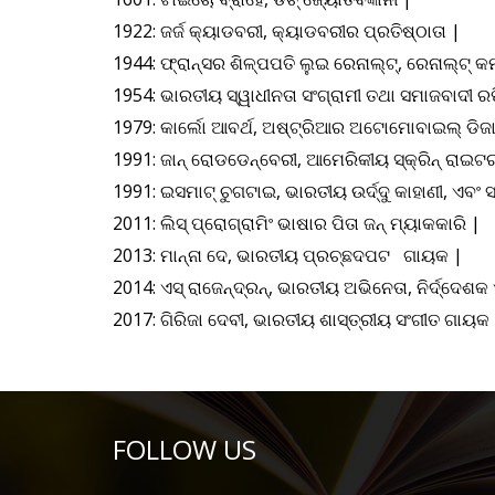
1922: ଜର୍ଜ କ୍ୟାଡବରୀ, କ୍ୟାଡବରୀର ପ୍ରତିଷ୍ଠାତା |
1944: ଫ୍ରାନ୍ସର ଶିଳ୍ପପତି ଲୁଇ ରେନାଲ୍ଟ୍, ରେନାଲ୍ଟ୍ କମ
1954: ଭାରତୀୟ ସ୍ୱାଧୀନତା ସଂଗ୍ରାମୀ ତଥା ସମାଜବାଦୀ 
1979: କାର୍ଲୋ ଆବର୍ଥ, ଅଷ୍ଟ୍ରିଆର ଅଟୋମୋବାଇଲ୍ ଡିଜାଇ
1991: ଜାନ୍ ରୋଡଡେନ୍ବେରୀ, ଆମେରିକୀୟ ସ୍କ୍ରିନ୍ ରାଇଟର୍, ଷ
1991: ଇସମାଟ୍ ଚୁଗଟାଇ, ଭାରତୀୟ ଉର୍ଦ୍ଦୁ କାହାଣୀ, ଏବଂ ସ୍
2011: ଲିସ୍ ପ୍ରୋଗ୍ରାମିଂ ଭାଷାର ପିତା ଜନ୍ ମ୍ୟାକକାରି |
2013: ମାନ୍ନା ଦେ, ଭାରତୀୟ ପ୍ରଚ୍ଛଦପଟ ଗାୟକ |
2014: ଏସ୍ ରାଜେନ୍ଦ୍ରନ୍, ଭାରତୀୟ ଅଭିନେତା, ନିର୍ଦ୍ଦେଶକ ଏ
2017: ଗିରିଜା ଦେବୀ, ଭାରତୀୟ ଶାସ୍ତ୍ରୀୟ ସଂଗୀତ ଗାୟକ
FOLLOW US