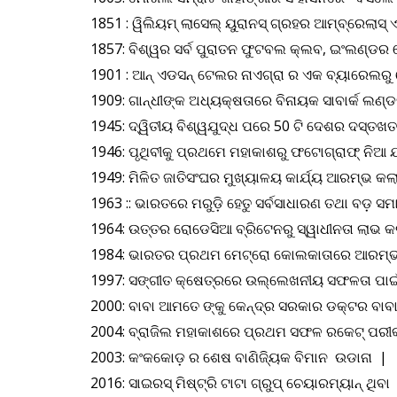
1851 : ୱିଲିୟମ୍ ଲାସେଲ୍ ୟୁରାନସ୍ ଗ୍ରହର ଆମ୍ବ୍ରେଲାସ
1857: ବିଶ୍ୱର ସର୍ବ ପୁରାତନ ଫୁଟବଲ କ୍ଲବ, ଇଂଲଣ୍ଡର
1901 : ଆନ୍ ଏଡସନ୍ ଟେଲର ନାଏଗ୍ରା ର ଏକ ବ୍ୟାରେଲରୁ
1909: ଗାନ୍ଧୀଙ୍କ ଅଧ୍ୟକ୍ଷତାରେ ବିନାୟକ ସାବାର୍କ ଲ
1945: ଦ୍ୱିତୀୟ ବିଶ୍ୱଯୁଦ୍ଧ ପରେ 50 ଟି ଦେଶର ଦସ୍ତଖତ ସ
1946: ପୃଥିବୀକୁ ପ୍ରଥମେ ମହାକାଶରୁ ଫଟୋଗ୍ରାଫ୍ ନିଆ 
1949: ମିଳିତ ଜାତିସଂଘର ମୁଖ୍ୟାଳୟ କାର୍ଯ୍ୟ ଆରମ୍ଭ କଲ
1963 :: ଭାରତରେ ମରୁଡ଼ି ହେତୁ ସର୍ବସାଧାରଣ ତଥା ବଡ଼
1964: ଉତ୍ତର ରୋଡେସିଆ ବ୍ରିଟେନରୁ ସ୍ୱାଧୀନତା ଲାଭ କ
1984: ଭାରତର ପ୍ରଥମ ମେଟ୍ରୋ କୋଲକାତାରେ ଆରମ୍ଭ
1997: ସଙ୍ଗୀତ କ୍ଷେତ୍ରରେ ଉଲ୍ଲେଖନୀୟ ସଫଳତା ପାଇଁ 
2000: ବାବା ଆମତେ ଙ୍କୁ କେନ୍ଦ୍ର ସରକାର ଡକ୍ଟର ବାବ
2004: ବ୍ରାଜିଲ ମହାକାଶରେ ପ୍ରଥମ ସଫଳ ରକେଟ୍ ପରୀକ୍
2003: କଂକକୋଡ଼ ର ଶେଷ ବାଣିଜ୍ୟିକ ବିମାନ ଉଡାନା |
2016: ସାଇରସ୍ ମିଷ୍ଟ୍ରି ଟାଟା ଗ୍ରୁପ୍ ଚେୟାରମ୍ୟାନ୍