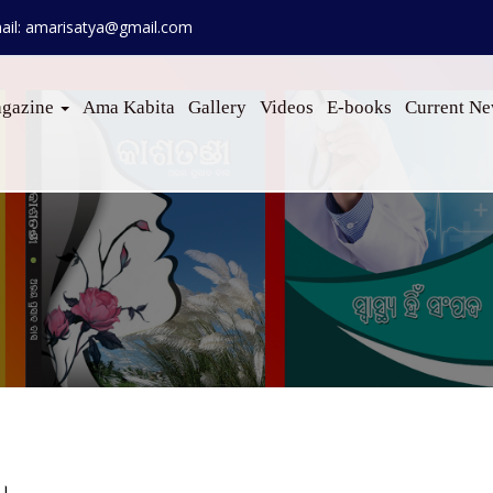
ail: amarisatya@gmail.com
gazine
Ama Kabita
Gallery
Videos
E-books
Current N
।