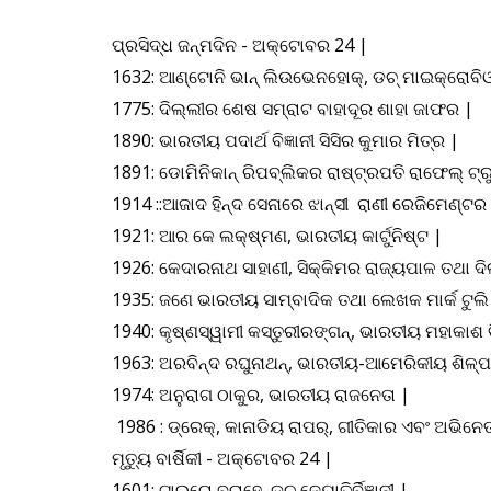
ପ୍ରସିଦ୍ଧ ଜନ୍ମଦିନ
- ଅକ୍ଟୋବର 24 |
1632: ଆଣ୍ଟୋନି ଭାନ୍ ଲିଉଭେନହୋକ୍, ଡଚ୍ ମାଇକ୍ରୋବିଓ
1775: ଦିଲ୍ଲୀର ଶେଷ ସମ୍ରାଟ ବାହାଦୂର ଶାହା ଜାଫର |
1890: ଭାରତୀୟ ପଦାର୍ଥ ବିଜ୍ଞାନୀ ସିସିର କୁମାର ମିତ୍ର |
1891: ଡୋମିନିକାନ୍ ରିପବ୍ଲିକର ରାଷ୍ଟ୍ରପତି ରାଫେଲ୍ ଟ୍ର
1914 ::ଆଜାଦ ହିନ୍ଦ ସେନାରେ ଝାନ୍ସୀ ରାଣୀ ରେଜିମେଣ୍
1921: ଆର କେ ଲକ୍ଷ୍ମଣ, ଭାରତୀୟ କାର୍ଟୁନିଷ୍ଟ |
1926: କେଦାରନାଥ ସାହାଣୀ, ସିକ୍କିମର ରାଜ୍ୟପାଳ ତଥା 
1935: ଜଣେ ଭାରତୀୟ ସାମ୍ବାଦିକ ତଥା ଲେଖକ ମାର୍କ ଟୁଲି
1940: କୃଷ୍ଣସ୍ୱାମୀ କସ୍ତୁରୀରଙ୍ଗନ୍, ଭାରତୀୟ ମହାକାଶ ବି
1963: ଅରବିନ୍ଦ ରଘୁନାଥନ୍, ଭାରତୀୟ-ଆମେରିକୀୟ ଶିଳ୍ପ
1974: ଅନୁରାଗ ଠାକୁର, ଭାରତୀୟ ରାଜନେତା |
1986 : ଡ୍ରେକ୍, କାନାଡିୟ ରାପର୍, ଗୀତିକାର ଏବଂ ଅଭିନେତ
ମୃତ୍ୟୁ ବାର୍ଷିକୀ
- ଅକ୍ଟୋବର 24 |
1601: ଟାଇଚୋ ବ୍ରାହେ, ଡଚ୍ ଜ୍ୟୋତିର୍ବିଜ୍ଞାନୀ |