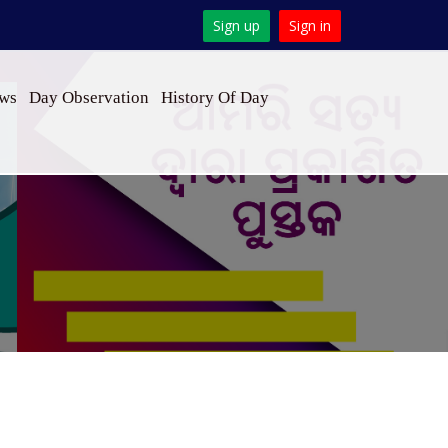
Sign up
Sign in
ews
Day Observation
History Of Day