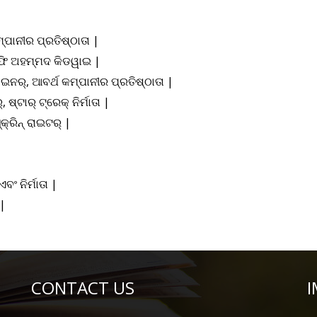
୍ପାନୀର ପ୍ରତିଷ୍ଠାତା |
ରଫି ଅହମ୍ମଦ କିଡୱାଇ |
ନର୍, ଆବର୍ଥ କମ୍ପାନୀର ପ୍ରତିଷ୍ଠାତା |
୍ଟାର୍ ଟ୍ରେକ୍ ନିର୍ମାତା |
କ୍ରିନ୍ ରାଇଟର୍ |
ବଂ ନିର୍ମାତା |
 |
CONTACT US
I